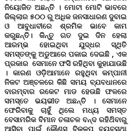
ନିୟୋଜିତ ଅଛନ୍ତି । ମୋଟା ମୋଟି ଭାବରେ
ଜିଲ୍ଲାର ୫୦୦ ରୁ ଅଧିକ ଜନସାଧାରଣ ଦୁବାଇ
ଓ ଆବୁଧାବୀରେ ଶ୍ରମିକ ଭାବେ କାମ
କରୁଛନ୍ତି। କିନ୍ତୁ ଗତ ଦୁଇ ଦିନ ହେଲା
ଆରମ୍ଭ ହୋଇଥିବା ଯୁଦ୍ଧର ସ୍ଥିତି
ସମସ୍ତଙ୍କୁ ଅଡୁଆରେ ପକାଇ ଦେଇଛି , ଏକ
ପ୍ରକାର ସେମାନେ ଫସି ରହିଥିବା କୁହାଯାଉଛି
। କାରଣ ଓଡ଼ିଆମାନେ ରହୁଥିବା କମ୍ପାନୀ
ନିକଟ ଅଞ୍ଚଳରେ କିଛି ସମୟ ବ୍ଯବଧାନରେ
ବାରମ୍ବାର ରକେଟ ମାଡ ହେଉଛି ଫଳରେ
ସମସ୍ତେ ଭୟଭୀତ ଅଛନ୍ତି । ସେମାନେ
ଫେରିବାକୁ ଚାହୁଁ ଥିଲେ ମଧ୍ୟ ସମସ୍ତ
ବେସାମରିକ ବିମାନ ଚଳାଚଳ ବନ୍ଦ ରହିଥ‌ିବାରୁ
ଆସିବା ପାଇଁ କୌଣସ ବିକଳ୍ପ ବ୍ୟବସ୍ଥା