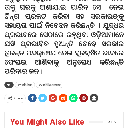
ତାକୁ ଘରକୁ ଅଣାଯାଇ ପାରିବ ସେ ନେଇ
ଚିନ୍ତା ପ୍ରକଟ କରିବା ସହ ସରକାରଙ୍କୁ
ସହାୟତା ପାଇଁ ନିବେଦନ କରିଛନ୍ତି । ଯୁଦ୍ଧର
ପ୍ରଭାବରେ ସେଠାରେ ରହୁଥିବା ଓଡ଼ିଆମାନେ
ଯଦି ପ୍ରଭାବିତ ହୁଅନ୍ତି ତେବେ ସରକାର
ତୁରନ୍ତ ପଦକ୍ଷେପ ନେଇ ସୁରକ୍ଷିତ ଭାବରେ
ଫେରାଇ ଆଣିବାକୁ ଅନୁରୋଧ କରିଛନ୍ତି
ପରିବାର ଜନ।
swadhikar
swadhikar news
Share
You Might Also Like
All