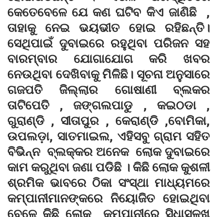
କେତେବେଳେ ଯେ କଣ ଘଟିବ କିଏ ଜାଣିଛି ,
ତାହାକୁ ନେଇ ଭୟଭୀତ ହୋଇ ରହିଛନ୍ତି।
ସେଥିପାଇଁ ଦୁବାଇରେ ରହୁଥିବା ପରିଜନ ସହ
ବାରମ୍ବାର ଯୋଗାଯୋଗ କରି ଖବର
ନେଉଥିବା ଦେଖିବାକୁ ମିଳିଛି। ସୂଚନା ଅନୁସାରେ
ଗଜପତି ଜିଲ୍ଲାର ଗୋଷାଣୀ ବ୍ଲକର
ତାଟିପେତି , ଜଙ୍ଗଲପାଡୁ , କଇଠଡା ,
ଗୁରାଣ୍ଡି , ସୀତାପୁର , କେରାଣ୍ଡି ,ବୋମିକା,
ଉପଲଡ଼ା, ସାତମାଇଲ, ଏହିସବୁ ଗ୍ରାମ ସହିତ
ବିଭିନ୍ନ ବ୍ଲକ୍କର ଅନେକ ଲୋକ ଦୁବାଇରେ
କାମ କରୁଥିବା ଜଣା ପଡିଛି । କିଛି ଲୋକ କୁଶଳୀ
ଶ୍ରମିକ ଭାବରେ ଠିକା ସଂସ୍ଥା ମାଧ୍ୟମରେ
କମ୍ପାନୀମାନଙ୍କରେ ନିୟୋଜିତ ହୋଇଥିବା
ବେଳେ କିଛି ଲୋକ କମ୍ପାନୀରେ ସିଧାସଳଖ