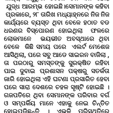
ଯୁଦ୍ଧ ଆରମ୍ଭ ହୋଇଛି।ସେମାନଙ୍କ କହିବା
ପ୍ରକାରେ, ୨୮ ତାରିଖ ମଧ୍ୟାହ୍ନରେ ନିଜ ନିଜ
କାର୍ଯ୍ୟରେ ବ୍ୟସ୍ତ ଥିବା ବେଳେ ହଠାତ ବଡ
ଧରଣର ବିସ୍ପୋରଣ ହୋଇଥିଲା ଫଳରେ
ଲୋକମାନେ ଭୟଭୀତ ଅବସ୍ଥାରେ ଥିବା
ବେଳେ କିଛି ସମୟ ପରେ ଏଲର୍ଟ ମେଶେଜ
ଆସିଥିଲା, ପରେ ସବୁ ଆଡେ ସାଇରନ ବାଜିଲା ,
ତା ପରଠାରୁ ସମସ୍ତଙ୍କୁ ସୁରକ୍ଷିତ ରହିବା
ପାଇ ଦୁବାଇ ପ୍ରଶାସନ ପକ୍ଷରୁ ସତର୍କତା
ଜାରି ହୋଇଥିଲା ଏହି ଘଟଣା ପ୍ରସାରିତ ହେବା
ପରେ ସାରା ଦେଶରେ ଚହଳ ସୃଷ୍ଟି ହୋଇଛି ।
ଗଜପତିରେ ଥିବା ସେମାନଙ୍କ ପରିବାର ବର୍ଗ
ଓ ସମ୍ପର୍କିୟ ମାନେ ଏହାକୁ ନେଇ ଚିନ୍ତିତ
ହୋଇପଡିଛନ୍ତି । ଏଭଳି ପରିସ୍ଥିତିରେ