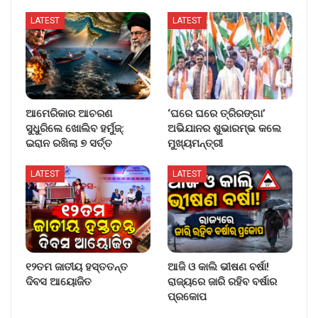
LATEST
LATEST
ଆମେରିକାର ଆଚରଣ
‘ଘରେ ଘରେ ତ୍ରିରଙ୍ଗା’
ସୁଧୁରିଲେ ଖୋଲିବ ହର୍ମୁଜ୍:
ଅଭିଯାନର ଶୁଭାରମ୍ଭ କଲେ
ଇରାନ ରଖିଲା ୭ ସର୍ତ୍ତ
ମୁଖ୍ୟମନ୍ତ୍ରୀ
LATEST
LATEST
୧୨ତମ ଜାତୀୟ ହସ୍ତତନ୍ତ
ଆଜି ଓ କାଲି ଭୀଷଣ ବର୍ଷା!
ଦିବସ ଆୟୋଜିତ
ରାଜ୍ୟରେ ଜାରି ରହିବ ବର୍ଷାର
ପ୍ରକୋପ