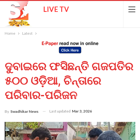
LIVE TV
Home
Latest
ଦୁବାଇରେ ଫସିଛନ୍ତି ଗଜପତିର
୫୦୦ ଓଡ଼ିଆ, ଚିନ୍ତାରେ
ପରିବାର-ପରିଜନ
Last updated
Mar 3, 2026
By
Swadhikar News