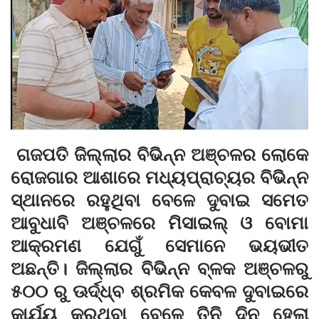
ଗଜପତି ଜିଲ୍ଲାର ବିଭିନ୍ନ ଅଞ୍ଚଳର ଲୋକେ
ରୋଜଗାର ଆଶାରେ ମଧ୍ୟପ୍ରାଚ୍ୟର ବିଭିନ୍ନ
ସ୍ଥାନରେ ରହୁଥିବା ବେଳେ ଦୁବାଇ ସମେତ
ଆବୁଧାବି ଅଞ୍ଚଳରେ ମିସାଇଲ୍ ଓ ବୋମା
ଆକ୍ରମଣ ଯେଗୁଁ ସେମାନେ ଭୟଭୀତ
ଅଛନ୍ତି। ଜିଲ୍ଲାର ବିଭିନ୍ନ ବ୍ଳକ ଅଞ୍ଚଳରୁ
୫୦୦ ରୁ ଊର୍ଦ୍ଧ୍ବ ଶ୍ରମିକ କେବଳ ଦୁବାଇରେ
କାର୍ଯ୍ୟ କରୁଥିବା ବେଳେ ତିନି ଦିନ ହେଲା