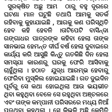
ସୁରକ୍ଷିତ ଅଛୁ ଆମ ଠାରୁ ବହୁ ଦୂରରେ
ଘଟଣା ମାନ ଘଟୁଛି ତଥାପି ଆମକୁ ସତର୍କ
ରହିବାକୁ କୁହାଯାଇଛି , ଆଗକୁ କଣ ପରିସ୍ଥିତି
ହେବ କହି ହେବନି ।ତାଟିପେଟି ବାସିନ୍ଦା
ଗଙ୍ଗାଧର ପାତ୍ରଙ୍କ କହିବା ହେଲା ତାଙ୍କ
ସାନଭାଇ ହେମନ୍ତ ଦୀର୍ଘ ବର୍ଷ ହେଲା ଦୁବାଇରେ
କାର୍ଯ୍ୟ କରି ଆସୁଛି କିନ୍ତୁ ଗତକିଛି ଦିନ ହେଲା
ସମସ୍ଯା କାରଣରୁ ଘରକୁ ଫେରି ଆସିବାକୁ
ଚାହୁଁଥିଲା । ହଠାତ ଯୁଦ୍ଧ ଆରମ୍ଭ ହେବାରୁ
ଫେରିବା ମୁସ୍କିଲ ହୋଇଯାଇଛି। ଗତ ଦୁଇଦିନ
ପୂର୍ବରୁ ସେ କଥା ହୋଇଥିଲା ଆଉ ଭୟଭୀତ
ଥିବା କହୁଥିବା ବେଳେ ସେ ରହୁଥିବା ଅଞ୍ଚଳରେ
ଏବଂ ତାଙ୍କ କମ୍ପାନୀ ପରିସରରେ ମଧ୍ୟ ନିଆଁ
ପଡୁଥିବା କହୁଥିଲା । ସେ କିଭଳି ଅଛି କେମିତି