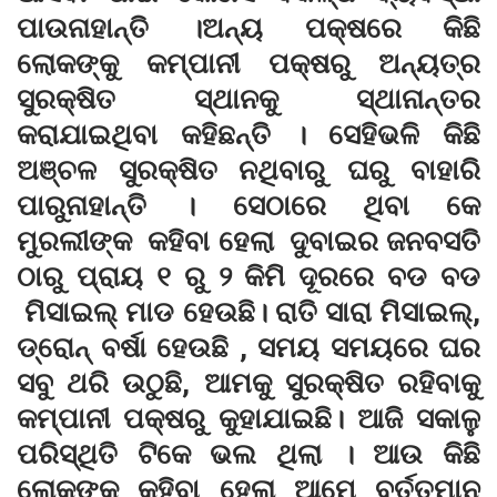
ପାଉନାହାନ୍ତି ।ଅନ୍ୟ ପକ୍ଷରେ କିଛି
ଲୋକଙ୍କୁ କମ୍ପାନୀ ପକ୍ଷରୁ ଅନ୍ୟତ୍ର
ସୁରକ୍ଷିତ ସ୍ଥାନକୁ ସ୍ଥାନାନ୍ତର
କରାଯାଇଥିବା କହିଛନ୍ତି । ସେହିଭଳି କିଛି
ଅଞ୍ଚଳ ସୁରକ୍ଷିତ ନଥିବାରୁ ଘରୁ ବାହାରି
ପାରୁନାହାନ୍ତି । ସେଠାରେ ଥିବା କେ
ମୁରଲୀଙ୍କ କହିବା ହେଲା ଦୁବାଇର ଜନବସତି
ଠାରୁ ପ୍ରାୟ ୧ ରୁ ୨ କିମି ଦୂରରେ ବଡ ବଡ
ମିସାଇଲ୍ ମାଡ ହେଉଛି। ରାତି ସାରା ମିସାଇଲ୍,
ଡ୍ରୋନ୍ ବର୍ଷା ହେଉଛି , ସମୟ ସମୟରେ ଘର
ସବୁ ଥରି ଉଠୁଛି, ଆମକୁ ସୁରକ୍ଷିତ ରହିବାକୁ
କମ୍ପାନୀ ପକ୍ଷରୁ କୁହାଯାଇଛି। ଆଜି ସକାଳୁ
ପରିସ୍ଥିତି ଟିକେ ଭଲ ଥିଲା । ଆଉ କିଛି
ଲୋକଙ୍କ କହିବା ହେଲା ଆମେ ବର୍ତ୍ତମାନ