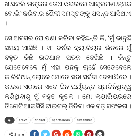
ଖାସକରି ତାଙ୍କର ଡେଥ ଓଭରରେ ଆକ୍ରମଣାତ୍ମକ
ବୋଲିଂ କରିବାର ଶୈଳୀ ସମସ୍ତଙ୍କୁ ପସନ୍ଦ ଆସିଥାଏ
।
ସେ ଅବସର ଘୋଷଣା କରିବା କହିଛନ୍ତି କି, ‘ମୁଁ ଭାବୁଛି
ସମୟ ଆସିଛି । ୧୮ ବର୍ଷର କ୍ୟାରିୟର ଭିତରେ ମୁଁ
ବହୁତ କିଛି ଉତଥାନ ପତନ ଦେଖିଛି । କିନ୍ତୁ
ଯେତେବେଳେ ମୁଁ ଏହା ପଛକୁ ଚାହେଁ ସେତେବେଳେ
କାରିବିଆନ୍ ଲୋକେ ମୋତେ ସଦା ସର୍ବଦା ଦେଖାଯିବେ ।
କାରଣ ଏଠାରେ ଏତେ ଦିନ ପର୍ୟ୍ୟନ୍ତ ପ୍ରତିନିଧିତ୍ୱ
କରିଥିବାରୁ ମୁଁ ବହୁତ କୃତଜ୍ଞ । ମୋ କ୍ୟାରିୟରରେ
ତିନୋଟି ଆଇସିସି ଟାଇଟଲ୍ ଜିତିବା ଏକ ବଡ଼ ସଫଳତା ।
bravo
cricket
sports news
swadhikar
Share