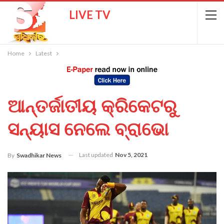
LIVE TV
Home
Latest
ଆନ୍ତର୍ଜାତୀୟ କ୍ରିକେଟରୁ
ସନ୍ୟାସ ନେଲେ ବ୍ରାଭୋ
Last updated
Nov 5, 2021
By
Swadhikar News