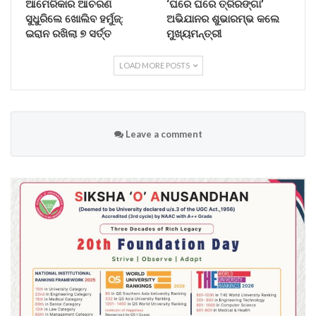
ଆମେରିକାର ଆଚରଣ
‘ଘରେ ଘରେ ତ୍ରିରଙ୍ଗା’
ସୁଧୁରିଲେ ଖୋଲିବ ହର୍ମୁଜ୍:
ଅଭିଯାନର ଶୁଭାରମ୍ଭ କଲେ
ଇରାନ ରଖିଲା ୭ ସର୍ତ୍ତ
ମୁଖ୍ୟମନ୍ତ୍ରୀ
LOAD MORE POSTS
Leave a comment