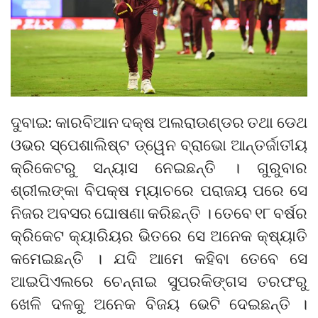
ଦୁବାଇ: କାରବିଆନ ଦକ୍ଷ ଅଲରାଉଣ୍ଡର ତଥା ଡେଥ
ଓଭର ସ୍ପେଶାଲିଷ୍ଟ ଡ୍ୱେନ ବ୍ରାଭୋ ଆନ୍ତର୍ଜାତୀୟ
କ୍ରିକେଟରୁ ସନ୍ୟାସ ନେଇଛନ୍ତି । ଗୁରୁବାର
ଶ୍ରୀଲଙ୍କା ବିପକ୍ଷ ମ୍ୟାଚରେ ପରାଜୟ ପରେ ସେ
ନିଜର ଅବସର ଘୋଷଣା କରିଛନ୍ତି । ତେବେ ୧୮ ବର୍ଷର
କ୍ରିକେଟ କ୍ୟାରିୟର ଭିତରେ ସେ ଅନେକ କ୍ଷ୍ୟାତି
କମେଇଛନ୍ତି । ଯଦି ଆମେ କହିବା ତେବେ ସେ
ଆଇପିଏଲରେ ଚେନ୍ନାଇ ସୁପରକିଙ୍ଗସ ତରଫରୁ
ଖେଳି ଦଳକୁ ଅନେକ ବିଜୟ ଭେଟି ଦେଇଛନ୍ତି ।