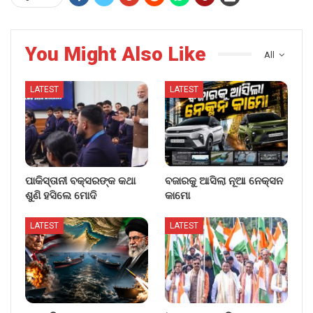
You Might Also Like
All
LATEST
LATEST
ପାକିସ୍ତାନୀ ବକ୍ସରଙ୍କ କଥା
ବଜାରକୁ ଆସିଲା ନୂଆ ନେକ୍ସନ
ଶୁଣି ହସିଲେ ମୋଦି
କାମୋ
LATEST
LATEST