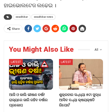
ହାଇଭୋଲଟେଜ ଲଢେଇ ।
swadhikar
swadhikar news
Share
You Might Also Like
All
LATEST
LATEST
ଆଜି ଓ କାଲି ଭୀଷଣ ବର୍ଷା!
ଶୁକ୍ରବାର ସନ୍ଧ୍ୟା ୫ଟା ସୁଦ୍ଧା
ରାଜ୍ୟରେ ଜାରି ରହିବ ବର୍ଷାର
ଆସିବ ବନ୍ୟା କ୍ଷୟକ୍ଷତି
ପ୍ରକୋପ
ରିପୋର୍ଟ