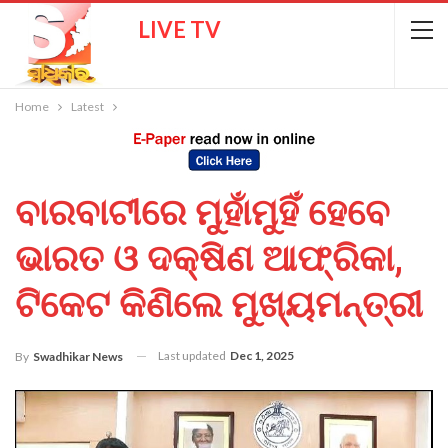
LIVE TV
Home
Latest
ବାରବାଟୀରେ ମୁହାଁମୁହିଁ ହେବେ
ଭାରତ ଓ ଦକ୍ଷିଣ ଆଫ୍ରିକା,
ଟିକେଟ କିଣିଲେ ମୁଖ୍ୟମନ୍ତ୍ରୀ
Last updated
Dec 1, 2025
By
Swadhikar News