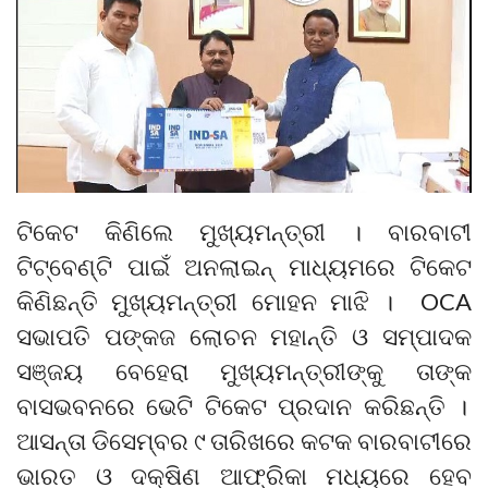
ଟିକେଟ କିଣିଲେ ମୁଖ୍ୟମନ୍ତ୍ରୀ । ବାରବାଟୀ
ଟିଟ୍ବେଣ୍ଟି ପାଇଁ ଅନଲାଇନ୍ ମାଧ୍ୟମରେ ଟିକେଟ
କିଣିଛନ୍ତି ମୁଖ୍ୟମନ୍ତ୍ରୀ ମୋହନ ମାଝି । OCA
ସଭାପତି ପଙ୍କଜ ଲୋଚନ ମହାନ୍ତି ଓ ସମ୍ପାଦକ
ସଞ୍ଜୟ ବେହେରା ମୁଖ୍ୟମନ୍ତ୍ରୀଙ୍କୁ ତାଙ୍କ
ବାସଭବନରେ ଭେଟି ଟିକେଟ ପ୍ରଦାନ କରିଛନ୍ତି ।
ଆସନ୍ତା ଡିସେମ୍ବର ୯ ତାରିଖରେ କଟକ ବାରବାଟୀରେ
ଭାରତ ଓ ଦକ୍ଷିଣ ଆଫ୍ରିକା ମଧ୍ୟରେ ହେବ