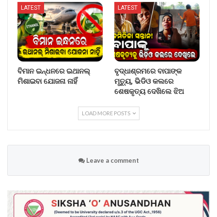
LATEST
LATEST
ବିମାନ ଇନ୍ଧନରେ ଇଥାନଲ୍
ବୃଦ୍ଧାଶ୍ରମରେ ବାପାଙ୍କ
ମିଶାଇବା ଯୋଜନା ନାହିଁ
ମୃତ୍ୟୁ, ଭିଡିଓ କଲରେ
ଶେଷକୃତ୍ୟ ଦେଖିଲେ ଝିଅ
LOAD MORE POSTS
Leave a comment