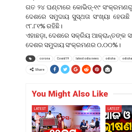
ଗତ ୨୪ ଘଣ୍ଟାରେ କୋଭିଡ୍-୧୯ ସଂକ୍ରମଣରୁ 
ଦେଶରେ ସମୁଦାୟ ସୁସ୍ଥତା ସଂଖ୍ୟା ହେଉଛି 
୯୮.୮୧% ରହିଛି।
ଏହାଛଡ଼ା, ଦେଶରେ ସକ୍ରିୟ ଆକ୍ରାନ୍ତଙ୍କ ସଂ
ଦେଶର ସମୁଦାୟ ସଂକ୍ରମଣର ୦.୦୦%।
corona
Covid19
latest odia news
odisha
odish
Share
You Might Also Like
LATEST
LATEST