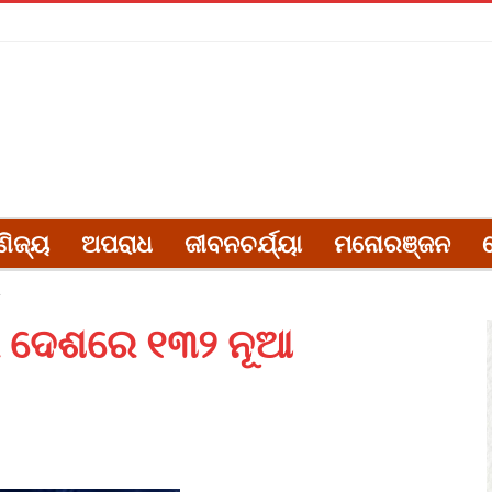
ଣିଜ୍ୟ
ଅପରାଧ
ଜୀବନଚର୍ଯ୍ୟା
ମନୋରଞ୍ଜନ
ଣ
ରେ ଦେଶରେ ୧୩୨ ନୂଆ