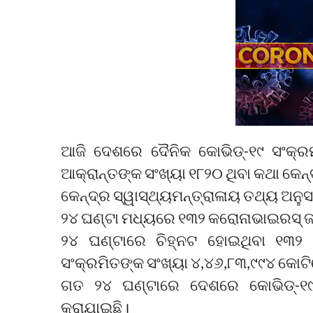
ଆଜି ଦେଶରେ ଦୈନିକ କୋଭିଡ୍-୧୯ ସଂକ
ଆକ୍ରାନ୍ତଙ୍କ ସଂଖ୍ୟା ୧୮୨୦ ଥିବା କଥା କେନ୍ଦ
କେନ୍ଦ୍ର ସ୍ୱାସ୍ଥ୍ୟମନ୍ତ୍ରାଳାୟ ତଥ୍ୟ ଅନୁ
୨୪ ଘଣ୍ଟା ମଧ୍ୟରେ ୧୩୨ କରୋନାଭାଇରସ୍‌ ଜ
୨୪ ଘଣ୍ଟାରେ ଚିହ୍ନଟ ହୋଇଥିବା ୧୩୨ 
ସଂକ୍ରମିତଙ୍କ ସଂଖ୍ୟା ୪,୪୬,୮୩,୯୯୪ କୋଟି
ଗତ ୨୪ ଘଣ୍ଟାରେ ଦେଶରେ କୋଭିଡ୍-୧୯ଜନ
କରାଯାଇଛି।