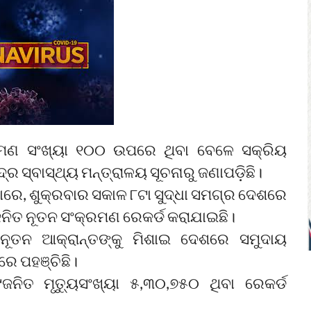
୍ରମଣ ସଂଖ୍ୟା ୧୦୦ ଉପରେ ଥିବା ବେଳେ ସକ୍ରିୟ
୍ର ସ୍ବାସ୍ଥ୍ୟ ମନ୍ତ୍ରାଳୟ ସୂଚନାରୁ ଜଣାପଡ଼ିଛି।
ସାରେ, ଶୁକ୍ରବାର ସକାଳ ୮ଟା ସୁଦ୍ଧା ସମଗ୍ର ଦେଶରେ
ନିତ ନୂତନ ସଂକ୍ରମଣ ରେକର୍ଡ କରାଯାଇଛି।
ନୂତନ ଆକ୍ରାନ୍ତଙ୍କୁ ମିଶାଇ ଦେଶରେ ସମୁଦାୟ
ରେ ପହଞ୍ଚିଛି।
ିତ ମୃତ୍ୟୁସଂଖ୍ୟା ୫,୩୦,୭୫୦ ଥିବା ରେକର୍ଡ