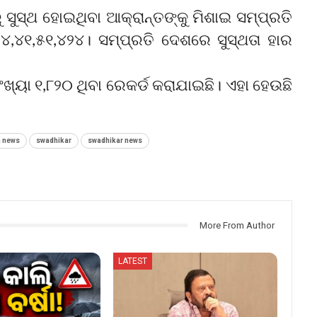
ସୁସ୍ଥ ହୋଇଥିବା ଆକ୍ରାନ୍ତଙ୍କୁ ମିଶାଇ ସମ୍ପ୍ରତି
୪,୪୧,୫୧,୪୨୪। ସମ୍ପ୍ରତି ଦେଶରେ ସୁସ୍ଥତା ହାର
ଖ୍ୟା ୧,୮୨୦ ଥିବା ରେକର୍ଡ କରାଯାଇଛି। ଏହା ହେଉଛି
a news
swadhikar
swadhikar news
More From Author
LATEST