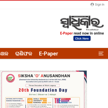
Sign In
ଖେଳ
ରାଶିଫଳ
E-Paper