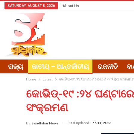
SATURDAY, AUGUST 8, 2026
About Us
ରାଜ୍ୟ
ଜାତୀୟ – ଆନ୍ତର୍ଜାତୀୟ
ରାଜନୀତି
ବା
Home
Latest
କୋଭିଡ୍-୧୯ :୨୪ ଘଣ୍ଟାରେ ଦେଶରେ ୧୩୨ ନୂଆ ସଂକ୍ରମ
କୋଭିଡ୍-୧୯ :୨୪ ଘଣ୍ଟା
ସଂକ୍ରମଣ
Last updated
Feb 11, 2023
By
Swadhikar News