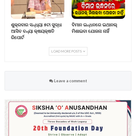
ଶୁକ୍ରବାର ସନ୍ଧ୍ୟା ୫ଟା ସୁଦ୍ଧା
ବିମାନ ଇନ୍ଧନରେ ଇଥାନଲ୍
ଆସିବ ବନ୍ୟା କ୍ଷୟକ୍ଷତି
ମିଶାଇବା ଯୋଜନା ନାହିଁ
ରିପୋର୍ଟ
LOAD MORE POSTS
Leave a comment