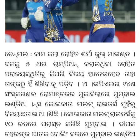
ଚେନ୍ନାଇ : କାମ କଲା ରୋହିତ ଶର୍ମା କୁଲ୍ ମାଇଣ୍ଡ ।
ଦଳକୁ ୫ ଥର ଚାମ୍ପିଅନ୍ କରାଇଥିବା ରୋହିତ
ପରାଜୟସ୍ଥିତିରୁ କିପରି ବିଜୟ ହାତେଇହେବ ତାହା
ତାଙ୍କଠୁ ହିଁ ଶିଖିବାକୁ ପଡ଼ିବ । ଅ ।ଇପିଏଲର ୧୪ଶ
ସଂସ୍କରଣର ରୋମାଞ୍ଚକର ମୁକାବିଲାରେ ମୁମ୍ବାଇ
ଇଣ୍ଡିଅ ।ନ୍ସ କୋଲକାତା ନାଇଟ୍ ରାଇଡର୍ସ ମୁହଁରୁ
ବିଜୟ ଛଡାଇ ଅ ।ଣିଛି । କୋଲକାତା ନାଇଟ୍ ରାଇଡର୍ସକୁ
୧୦ ରନରେ ପରାସ୍ତ କରିଛି ମୁମ୍ବାଇ । ଦୀପକ
ଚହରଙ୍କ ଘାତକ ବୋଲିଂ ବଳରେ ମୁମ୍ବାଇ ଇଣ୍ଡିଅ