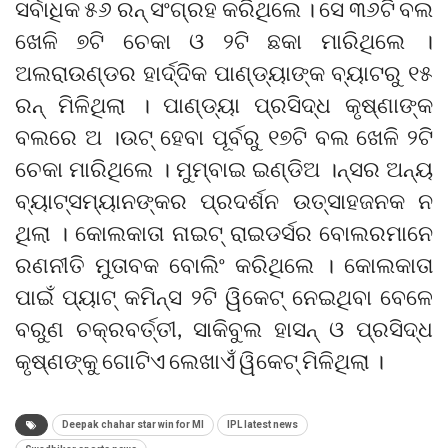
ସର୍ବାଧିକ ୫୬ ରନ୍ ସଂଗ୍ରହ କରିଥିଲେ । ସେ ୩୬ଟି ବଲ
ଖେଳି ୭ଟି ଚେକା ଓ ୨ଟି ଛକା ମାରିଥିଲେ ।
ଅଲରାଉଣ୍ଡର ହାର୍ଦ୍ଦିକ ପାଣ୍ଡ୍ୟାଙ୍କ ବ୍ୟାଟରୁ ୧୫
ରନ୍ ମିଳିଥିଲା । ପାଣ୍ଡ୍ୟା ପ୍ରସିଦ୍ଧ କୃଷ୍ଣାଙ୍କ
ବଲରେ ଅ ।ଉଟ୍ ହେବା ପୂର୍ବରୁ ୧୭ଟି ବଲ ଖେଳି ୨ଟି
ଚେକା ମାରିଥିଲେ । ମୁମ୍ବାଇ ଇଣ୍ଡିଅ ।ନ୍ସର ଅନ୍ୟ
ବ୍ୟାଟ୍ସମ୍ୟାନଙ୍କର ପ୍ରଦର୍ଶନ ଉତ୍ସାହଜନକ ନ
ଥିଲା । କୋଲକାତା ନାଇଟ୍ ରାଇଡର୍ସର ବୋଲରମାନେ
ରଣନୀତି ମୁତାବକ ବୋଲିଂ କରିଥିଲେ । କୋଲକାତା
ପାଇଁ ପ୍ୟାଟ୍ କମିନ୍ସ ୨ଟି ୱିକେଟ୍ ନେଇଥିବା ବେଳେ
ବରୁଣ ଚକ୍ରବର୍ତ୍ତୀ, ସାକିବୁଲ ହାସନ୍ ଓ ପ୍ରସିଦ୍ଧ
କୃଷ୍ଣଙ୍କୁ ଗୋଟିଏ ଲେଖାଏଁ ୱିକେଟ୍ ମିଳିଥିଲା ।
Deepak chahar star win for MI
IPL latest news