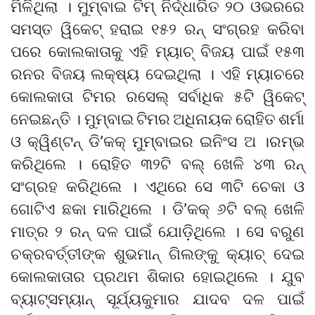
ମିଳିଥିଲା । ମୁମ୍ବାଇ ଟିମ୍ ନିର୍ଦ୍ଧାରିତ ୨୦ ଓଭରରେ
ସମସ୍ତ ୱିକେଟ୍ ହରାଇ ୧୫୨ ରନ୍ ସଂଗ୍ରହ କରିବା
ପରେ କୋଲକାତାକୁ ଏହି ମ୍ୟାଚ୍ ବିଜୟ ପାଇଁ ୧୫୩
ରନର ବିଜୟ ଲକ୍ଷ୍ୟ ଦେଇଥିଲା । ଏହି ମ୍ୟାଚରେ
କୋଲକାତା ଟିମର ରସେଲ୍ ସର୍ବାଧିକ ୫ଟି ୱିକେଟ୍
ନେଇଛନ୍ତି । ମୁମ୍ବାଇ ଟିମର ଅଧିନାୟକ ରୋହିତ ଶର୍ମା
ଓ କ୍ୱିଣ୍ଟନ୍ ଡି’କକ୍ ମୁମ୍ବାଇର ଇନିଂସ ଅ ।ରମ୍ଭ
କରିଥିଲେ । ରୋହିତ ୩୨ଟି ବଲ୍ ଖେଳି ୪୩ ରନ୍
ସଂଗ୍ରହ କରିଥିଲେ । ଏଥିରେ ସେ ୩ଟି ଚେକା ଓ
ଗୋଟିଏ ଛକା ମାରିଥିଲେ । ଡି’କକ୍ ୬ଟି ବଲ୍ ଖେଳି
ମାତ୍ର ୨ ରନ୍ ଦଳ ପାଇଁ ଯୋଡ଼ିଥିଲେ । ସେ ବରୁଣ
ଚକ୍ରବର୍ତ୍ତୀଙ୍କ ଶୁଭମାନ୍ ଗିଲଙ୍କୁ କ୍ୟାଚ୍ ଦେଇ
କୋଲକାତାର ପ୍ରଥମ ଶିକାର ହୋଇଥିଲେ । ଯୁବ
ବ୍ୟାଟ୍ସମ୍ୟାନ୍ ସୂର୍ଯ୍ୟକୁମାର ଯାଦବ ଦଳ ପାଇଁ