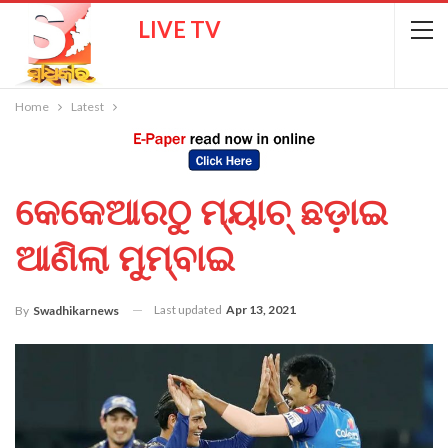
LIVE TV
Home
Latest
କେକେଆରଠୁ ମ୍ୟାଚ୍ ଛଡ଼ାଇ
ଆଣିଲା ମୁମ୍ବାଇ
Last updated
Apr 13, 2021
By
Swadhikarnews