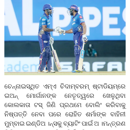
ଚେନ୍ନାଇସ୍ଥିତ ଏମ୍ଏ ଚିଦାମ୍ବରମ୍ ଷ୍ଟାଡିୟମ୍ରେ
ଇଅନ୍ ମୋର୍ଗାନଙ୍କ ନେତୃତ୍ୱରେ ଖେଳୁଥିବା
କୋଲକାତା ଟସ୍ ଜିଣି ପ୍ରଥମେ ବୋଲିଂ କରିବାକୁ
ନିଷ୍ପତ୍ତି ନେବା ପରେ ରୋହିତ ଶର୍ମାଙ୍କ ବାହିନୀ
ମୁମ୍ବାଇ ଇଣ୍ଡିଅ ।ନ୍ସକୁ ବ୍ୟାଟିଂ ପାଇଁ ଅ ।ମନ୍ତ୍ରଣ