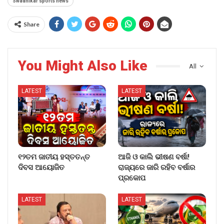
Swadhikar sports news
Share
You Might Also Like
All
LATEST
LATEST
୧୨ତମ ଜାତୀୟ ହସ୍ତତନ୍ତ
ଆଜି ଓ କାଲି ଭୀଷଣ ବର୍ଷା!
ଦିବସ ଆୟୋଜିତ
ରାଜ୍ୟରେ ଜାରି ରହିବ ବର୍ଷାର
ପ୍ରକୋପ
LATEST
LATEST