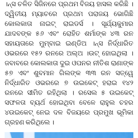
।ନ୍ସ ଚଳିତ ସିଜିନରେ ପ୍ରଥମ ବିଜୟ ହାସଲ କରିଛି ।
ଦ୍ୱିତୀୟ ମ୍ୟାଚରେ ପ୍ରଥମ ପରାଜୟ ଭୋଗିଛି
କୋଲକାତା ନାଇଟ୍ ରାଇଡର୍ସ । ସୂର୍ଯ୍ୟକୁମାର
ଯାଦବଙ୍କ ୫୬ ଏବଂ ରୋହିତ ଶର୍ମାଙ୍କ ୪୩ ରନ
ସହାୟତାରେ ମୁମ୍ବାଇ ଇଣ୍ଡିଅ ।ନ୍ସ ନିର୍ଦ୍ଧାରିତ
ଓଭରରେ ୧୫୨ ରନରେ ଅଲ୍ଅ ।ଉଟ୍ ହୋଇଥିଲା ।
ଜବାବରେ କୋଲକାତା ଦୁଇ ଓପନର ନୀତିଶ ରାଣାଙ୍କ
୫୭ ଏବଂ ଶୁବମାନ ଗିଲଙ୍କ ୩୩ ରନ ସତ୍ୱେ
ନିର୍ଦ୍ଧାରିତ ଓଭରରେ ୭ ଉଇକେଟ୍ ହରାଇ ୧୪୨
ରନରେ ସୀମିତ ରହିଥିଲା । ରସେଲ ୫ ଉଇକେଟ୍
ସଫଳତା ବ୍ୟର୍ଥ ହୋଇଥିବା ବେଳେ ରାହୁଲ ଚହର
୪ଉଇକେଟ୍ ନେଇ ଦଳ ବିଜୟରେ ପ୍ରମୁଖ ଭୂମିକା
ଗ୍ରହଣ କରିଥିଲେ ।