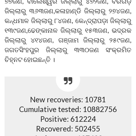
୭୭ଜଣ, ବାଲେଶ୍ୱର ଜିଲ୍ଲାରୁ ୪୭୨ଜଣ, ବରଗଡ଼
ଜିଲ୍ଲାରୁ ୩୬୩ଜଣ,କଳାହାଣ୍ଡି ଜିଲ୍ଲାରୁ ୨୭୪ଜଣ,
କନ୍ଧମାଳ ଜିଲ୍ଲାରୁ ୮୪ଜଣ, କେନ୍ଦ୍ରାପଡ଼ା ଜିଲ୍ଲାରୁ
୧୩୯ଜଣ,ଢେଙ୍କାନାଳ ଜିଲ୍ଲାରୁ ୧୫୩ଜଣ, ଭଦ୍ରକ
ଜିଲ୍ଲାରୁ ୪୧୪ଜଣ, ଗଞ୍ଜାମ ଜିଲ୍ଲାରୁ ୨୫୯ଜଣ,
ଜଗତସିଂହପୁର ଜିଲ୍ଲାରୁ ୩୩୦ଜଣ ସଂକ୍ରମିତ
ଚିହ୍ନଟ ହୋଇଛନ୍ତି ।
New recoveries: 10781
Cumulative tested: 10882756
Positive: 612224
Recovered: 502455