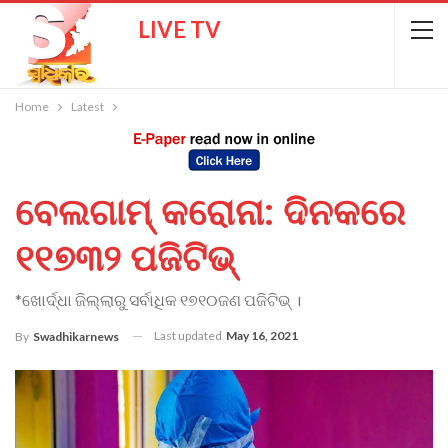
LIVE TV
Home
Latest
ବେଲଗାମ୍ କରୋନା: ଦିନକରେ
୧୧୭୩୨ ପଜିଟିଭ୍
*ଖୋର୍ଦ୍ଧା ଜିଲ୍ଲାରୁ ସର୍ବାଧିକ ୧୭୧୦ଜଣ ପଜିଟିଭ୍ ।
Last updated
May 16, 2021
By
Swadhikarnews