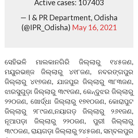
Active cases: 107403
— I & PR Department, Odisha
(@IPR_Odisha)
May 16, 2021
ସେହିଭଳି ମାଲକାନଗିରି ଜିଲ୍ଲାରୁ ୧୪୫ଜଣ,
ମୟୁରଭଞ୍ଜ ଜିଲ୍ଲାରୁ ୪୧୮ଜଣ, ନବରଙ୍ଗପୁର
ଜିଲ୍ଲାରୁ ୪୧୭ଜଣ, ଯାଜପୁର ଜିଲ୍ଲାରୁ ୩୮୩ଜଣ,
ଝାରସୁଗୁଡ଼ା ଜିଲ୍ଲାରୁ ୩୯୧ଜଣ, କେନ୍ଦୁଝର ଜିଲ୍ଲାରୁ
୨୨୦ଜଣ, ଖୋର୍ଦ୍ଧା ଜିଲ୍ଲାରୁ ୧୭୧୦ଜଣ, କୋରାପୁଟ
ଜିଲ୍ଲାରୁ ୨୮୯ଜଣ,ନୟାଗଡ଼ ଜିଲ୍ଲାରୁ ୨୬୧ଜଣ,
ନୂଆପଡ଼ା ଜିଲ୍ଲାରୁ ୨୨୦ଜଣ, ପୁରୀ ଜିଲ୍ଲାରୁ
୩୯୦ଜଣ, ରାୟଗଡ଼ା ଜିଲ୍ଲାରୁ ୨୪୫ଜଣ, ସମ୍ବଲପୁର