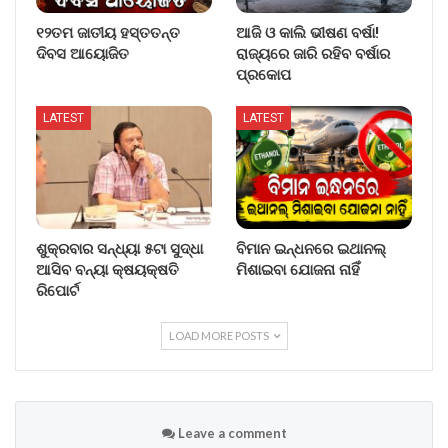
୧୨ତମ ଜାତୀୟ ହସ୍ତତନ୍ତ
ଆଜି ଓ କାଲି ଭୀଷଣ ବର୍ଷା!
ଦିବସ ଆୟୋଜିତ
ରାଜ୍ୟରେ ଜାରି ରହିବ ବର୍ଷାର
ପ୍ରକୋପ
LATEST
LATEST
ଶୁକ୍ରବାର ସନ୍ଧ୍ୟା ୫ଟା ସୁଦ୍ଧା
ବିମାନ ଇନ୍ଧନରେ ଇଥାନଲ୍
ଆସିବ ବନ୍ୟା କ୍ଷୟକ୍ଷତି
ମିଶାଇବା ଯୋଜନା ନାହିଁ
ରିପୋର୍ଟ
LOAD MORE POSTS
Leave a comment