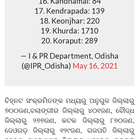
16. Kandhamal: 84
17. Kendrapada: 139
18. Keonjhar: 220
19. Khurda: 1710
20. Koraput: 289
— I & PR Department, Odisha
(@IPR_Odisha)
May 16, 2021
ଚିହ୍ନଟ ସଂକ୍ରମିତଙ୍କ ମଧ୍ୟରୁ ଅନୁଗୁଳ ଜିଲ୍ଲାରୁ
୭୦୦ଜଣ,ବଲାଙ୍ଗୀର ଜିଲ୍ଲାରୁ ୪୦୧ଜଣ, ବୌଦ୍ଧ
ଜିଲ୍ଲାରୁ ୨୭୭ଜଣ, କଟକ ଜିଲ୍ଲାରୁ ୮୭୦ଜଣ,
ଦେଓଗଡ଼ ଜିଲ୍ଲାରୁ ୧୨୯ଜଣ, ଗଜପତି ଜିଲ୍ଲାରୁ