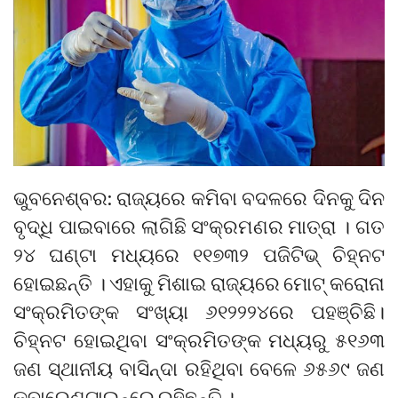
ଭୁବନେଶ୍ବର: ରାଜ୍ୟରେ କମିବା ବଦଳରେ ଦିନକୁ ଦିନ
ବୃଦ୍ଧି ପାଇବାରେ ଲାଗିଛି ସଂକ୍ରମଣର ମାତ୍ରା । ଗତ
୨୪ ଘଣ୍ଟା ମଧ୍ୟରେ ୧୧୭୩୨ ପଜିଟିଭ୍ ଚିହ୍ନଟ
ହୋଇଛନ୍ତି । ଏହାକୁ ମିଶାଇ ରାଜ୍ୟରେ ମୋଟ୍ କରୋନା
ସଂକ୍ରମିତଙ୍କ ସଂଖ୍ୟା ୬୧୨୨୨୪ରେ ପହଞ୍ଚିଛି।
ଚିହ୍ନଟ ହୋଇଥିବା ସଂକ୍ରମିତଙ୍କ ମଧ୍ୟରୁ ୫୧୬୩
ଜଣ ସ୍ଥାନୀୟ ବାସିନ୍ଦା ରହିଥିବା ବେଳେ ୬୫୬୯ ଜଣ
କ୍ବାରେଣ୍ଟାଇନ୍‌ରେ ରହିଛନ୍ତି ।