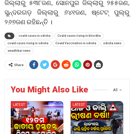
ଜିଲ୍ଲାରୁ ୫୩୮ଜଣ, ସୋନପୁର ଜିଲ୍ଲାରୁ ୨୫୫ଜଣ,
ସୁନ୍ଦରଗଡ଼ ଜିଲ୍ଲାରୁ ୬୪୧ଜଣ, ଷ୍ଟେଟ୍‌ ପୁଲ୍‌ରୁ
୨୬୭ଜଣ ରହିଛନ୍ତି ।
covid cases in odisha
Covid cases rising in khordha
covid cases rising in odisha
Covid Vaccination in odisha
odisha news
swadhikar news
Share
You Might Also Like
All
LATEST
LATEST