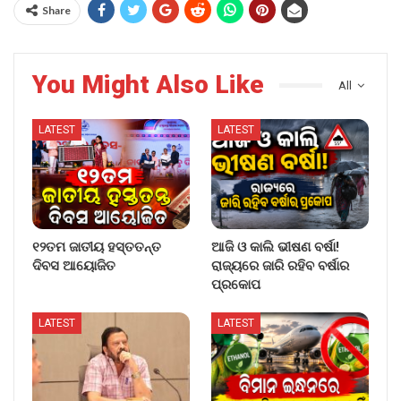
Share
You Might Also Like
All
LATEST
LATEST
୧୨ତମ ଜାତୀୟ ହସ୍ତତନ୍ତ
ଆଜି ଓ କାଲି ଭୀଷଣ ବର୍ଷା!
ଦିବସ ଆୟୋଜିତ
ରାଜ୍ୟରେ ଜାରି ରହିବ ବର୍ଷାର
ପ୍ରକୋପ
LATEST
LATEST