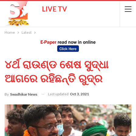
LIVE TV
Home
Latest
୪ର୍ଥ ରାଉଣ୍ଡ ଶେଷ ସୁଦ୍ଧା
ଆଗରେ ରହିଛନ୍ତି ରୁଦ୍ର
Last updated
Oct 3, 2021
By
Swadhikar News