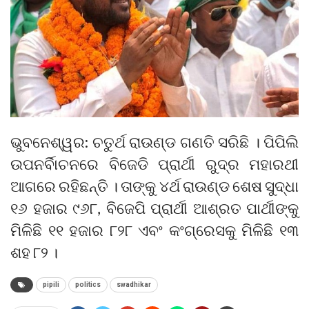
ଭୁବନେଶ୍ୱର: ଚତୁର୍ଥ ରାଉଣ୍ଡ ଗଣତି ସରିଛି । ପିପିଲି
ଉପନର୍ବିାଚନରେ ବିଜେଡି ପ୍ରାର୍ଥୀ ରୁଦ୍ର ମହାରଥୀ
ଆଗରେ ରହିଛନ୍ତି । ତାଙ୍କୁ ୪ର୍ଥ ରାଉଣ୍ଡ ଶେଷ ସୁଦ୍ଧା
୧୬ ହଜାର ୯୬୮, ବିଜେପି ପ୍ରାର୍ଥୀ ଆଶ୍ରତ ପାର୍ଥୀଙ୍କୁ
ମିଳିଛି ୧୧ ହଜାର ୮୨୮ ଏବଂ କଂଗ୍ରେସକୁ ମିଳିଛି ୧୩
ଶହ ୮୨ ।
pipili
politics
swadhikar