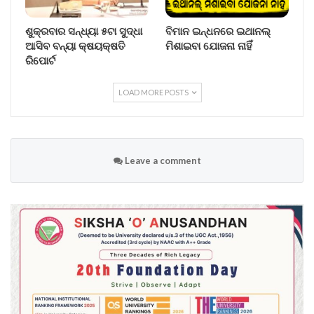
ଶୁକ୍ରବାର ସନ୍ଧ୍ୟା ୫ଟା ସୁଦ୍ଧା
ବିମାନ ଇନ୍ଧନରେ ଇଥାନଲ୍
ଆସିବ ବନ୍ୟା କ୍ଷୟକ୍ଷତି
ମିଶାଇବା ଯୋଜନା ନାହିଁ
ରିପୋର୍ଟ
LOAD MORE POSTS
Leave a comment