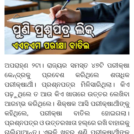
ଅପରାହ୍‌ଣ ୨ଟା। ରାଜ୍ୟର ସମସ୍ତ ୪୭ଟି ପରୀକ୍ଷା
କେନ୍ଦ୍ରକୁ ପ୍ରବେଶ କରିଥିଲେ ଶତାଧିକ
ପରୀକ୍ଷାର୍ଥୀ। ପ୍ରଶ୍ନପତ୍ର ମିଳିସାରିଥିଲା। କିଏ
ପଢ଼ୁଥିଲେ ତ ଆଉ କିଏ ଖାତାରେ ଉତ୍ତର ଲେଖିବା
ଆରମ୍ଭ କରିଥିଲେ। ଶିକ୍ଷକ ଆସି ପରୀକ୍ଷାର୍ଥୀଙ୍କୁ
କହିଥିଲେ, ପରୀକ୍ଷା ବାତିଲ ହୋଇଗଲା।
ପ୍ରଶ୍ନପତ୍ର ଓ ଉତ୍ତରଖାତା ହଲ୍‌ରେ ରଖି ବାହାରକୁ
ଚାଲିଯାଆନ୍ତୁ। ଏଭଳି ଖବର ଶୁଣି ପରୀକ୍ଷାର୍ଥୀଙ୍କ