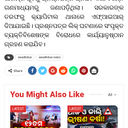
ଗଣମାଧ୍ୟମରୁ ଜଣାପଡ଼ିଥିଲା। ସରକାରଙ୍କ
ତରଫରୁ କ୍ୟାପିଟାଲ ଥାନାରେ ଏଫ୍‌ଆଇଆର୍‌
ଦିଆଯାଇଛି। ପ୍ରଶ୍ନପତ୍ର ଲିକ୍ ଘଟଣାରେ ସଂପୃକ୍ତ
ବ୍ୟକ୍ତିବିଶେଷଙ୍କ ବିରୋଧରେ କାର୍ଯ୍ୟାନୁଷ୍ଠାନ
ଗ୍ରହଣ କରାଯିବ।
swadhikar
swadhikar news
Share
You Might Also Like
All
LATEST
LATEST