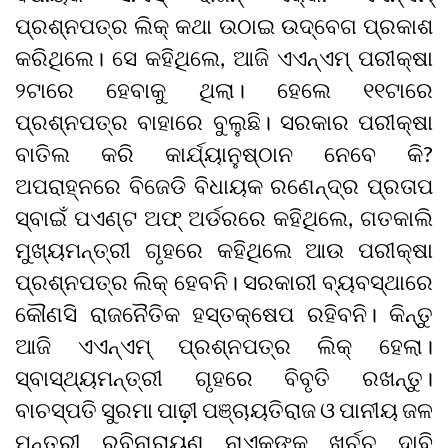
ପ୍ରଶ୍ନପତ୍ର ଲିକ୍ କଥା ଉଠାଇ ଉଦ୍‌ବେଗ ପ୍ରକାଶ
କରିଥିଲେ। ସେ କହିଥିଲେ, ଆଜି ଏଏନ୍‌ଏମ୍ ପରୀକ୍ଷା
୨ଟାରେ ହେବାକୁ ଥିଲା। ହେଲେ ୧୧ଟାରେ
ପ୍ରଶ୍ନପତ୍ର ବାହାରେ ବୁଲୁଛି। ସରକାର ପରୀକ୍ଷା
ବାତିଲ କରି କାର୍ଯ୍ୟାନୁଷ୍ଠାନ ନେବେ କି?
ଅପରାହ୍ନରେ ବିଜେଡି ବିଧାୟକ ରଣେନ୍ଦ୍ର ପ୍ରତାପ
ସ୍ବାଇଁ ପଏଣ୍ଟ ଅଫ୍ ଅର୍ଡରରେ କହିଥିଲେ, ଗତକାଲି
ମୁଖ୍ୟମନ୍ତ୍ରୀ ଗୃହରେ କହିଥିଲେ ଆଉ ପରୀକ୍ଷା
ପ୍ରଶ୍ନପତ୍ର ଲିକ୍ ହେବନି। ସରକାରୀ ବ୍ୟବସ୍ଥାରେ
କୌଣସି ରାଜନୈତିକ ହସ୍ତକ୍ଷେପ ରହିବନି। କିନ୍ତୁ
ଆଜି ଏଏନ୍‌ଏମ୍ ପ୍ରଶ୍ନପତ୍ର ଲିକ୍ ହେଲା।
ସ୍ବାସ୍ଥ୍ୟମନ୍ତ୍ରୀ ଗୃହରେ ବିବୃତି ରଖନ୍ତୁ।
ବାଚସ୍ପତି ସୁରମା ପାଢ଼ୀ ପଞ୍ଚାୟତିରାଜ ଓ ପାନୀୟ ଜଳ
ମନ୍ତ୍ରୀ ରବିନାରାୟଣ ନାଏକଙ୍କୁ ଖର୍ଚ୍ଚ ଦାବି