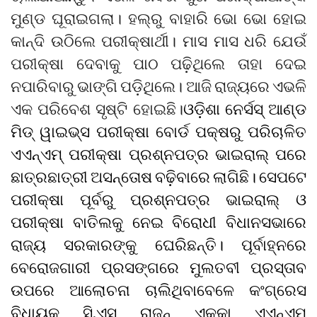
ମୁଣ୍ଡ ଘୂରାଇଗଲା। ହଲ୍‌ରୁ ବାହାରି ଭୋ ଭୋ ହୋଇ
କାନ୍ଦି ଉଠିଲେ ପରୀକ୍ଷାର୍ଥୀ। ମାସ ମାସ ଧରି ଯେଉଁ
ପରୀକ୍ଷା ଦେବାକୁ ପାଠ ପଢ଼ିଥିଲେ ତାହା ଦେଇ
ନପାରିବାରୁ ଭାଙ୍ଗି ପଡ଼ିଥିଲେ। ଆଜି ରାଜ୍ୟରେ ଏଭଳି
ଏକ ପରିବେଶ ସୃଷ୍ଟି ହୋଇଛି।
ଓଡ଼ିଶା ନେର୍ସସ୍ ଆଣ୍ଡ
ମିଡ୍ ୱାଇଭ୍‌ସ ପରୀକ୍ଷା ବୋର୍ଡ ପକ୍ଷରୁ ପରିଚାଳିତ
ଏଏନ୍‌ଏମ୍ ପରୀକ୍ଷା ପ୍ରଶ୍ନପତ୍ର ଭାଇରାଲ୍‌ ପରେ
ଛାତ୍ରଛାତ୍ରୀ ଅସନ୍ତୋଷ ବଢ଼ିବାରେ ଲାଗିଛି। ସେପଟେ
ପରୀକ୍ଷା ପୂର୍ବରୁ ପ୍ରଶ୍ନପତ୍ର ଭାଇରାଲ୍‌ ଓ
ପରୀକ୍ଷା ବାତିଲକୁ ନେଇ ବିରୋଧୀ ବିଧାନସଭାରେ
ରାଜ୍ୟ ସରକାରଙ୍କୁ ଘେରିଛନ୍ତି। ପୂର୍ବାହ୍ନରେ
ବେରୋଜଗାରୀ ପ୍ରସଙ୍ଗରେ ମୁଲତବୀ ପ୍ରସ୍ତାବ
ଉପରେ ଆଲୋଚନା ଚାଲିଥିବାବେଳେ କଂଗ୍ରେସ
ବିଧାୟକ ସି.ଏସ୍ ରାଜନ୍ ଏକ୍କା ଏଏନ୍‌ଏମ୍