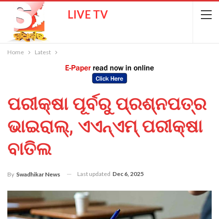
LIVE TV
Home
Latest
ପରୀକ୍ଷା ପୂର୍ବରୁ ପ୍ରଶ୍ନପତ୍ର
ଭାଇରାଲ୍‌, ଏଏନ୍‌ଏମ୍‌ ପରୀକ୍ଷା
ବାତିଲ
Last updated
Dec 6, 2025
By
Swadhikar News