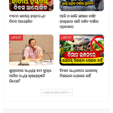
୧୨ତମ ଜାତୀୟ ହସ୍ତତନ୍ତ
ଆଜି ଓ କାଲି ଭୀଷଣ ବର୍ଷା!
ଦିବସ ଆୟୋଜିତ
ରାଜ୍ୟରେ ଜାରି ରହିବ ବର୍ଷାର
ପ୍ରକୋପ
LATEST
LATEST
ଶୁକ୍ରବାର ସନ୍ଧ୍ୟା ୫ଟା ସୁଦ୍ଧା
ବିମାନ ଇନ୍ଧନରେ ଇଥାନଲ୍
ଆସିବ ବନ୍ୟା କ୍ଷୟକ୍ଷତି
ମିଶାଇବା ଯୋଜନା ନାହିଁ
ରିପୋର୍ଟ
LOAD MORE POSTS