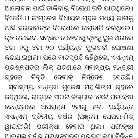
ଆଲୋଚନା ପାଇଁ ଡାକିବାରୁ ବିରୋଧୀ ତାତି ଯାଇଥିଲେ।
ବିଜେଡି ଓ କଂଗ୍ରେସ ବିଧାୟକ ଗୃହର ମଧ୍ୟ ଭାଗକୁ
ଆସି ସରକାରଙ୍କ ବିରୋଧରେ ନାରାବାଜି କରିଥିଲେ।
ଗୃହ ଚଳାଇବା ସମ୍ଭବ ନ ହେବାରୁ ଗୃହକୁ ଦୁଇ ଥରରେ
୪ଟା ୬ରୁ ୪ଟା ୨୦ ପର୍ଯ୍ୟନ୍ତ ମୁଲତବୀ ଘୋଷଣା
କରାଯାଇଥିଲା। ପରେ ବାଚସ୍ପତି କହିଥିଲେ, ଏଏନ୍‌ଏମ୍
ପ୍ରଶ୍ନପତ୍ର ଲିକ୍ ଘଟଣାରେ ସ୍ବାସ୍ଥ୍ୟ ମନ୍ତ୍ରୀ
ଗୃହରେ ବିବୃତି ଦେବାକୁ ନିର୍ଦ୍ଦେଶ ଦେଉଛି।
ସ୍ବାସ୍ଥ୍ୟ
ମନ୍ତ୍ରୀ
ମୁକେଶ ମହାଲିଙ୍ଗ ଗୃହରେ
କହିଥିଲେ, ରାଜ୍ୟର ୩୦ଟି ଜିଲ୍ଲାର ୪୭ଟି ପରୀକ୍ଷା
କେନ୍ଦ୍ରରେ ଅପରାହ୍ଣ ୨ଟାରୁ ୫ଟା ପର୍ଯ୍ୟନ୍ତ
ଏଏନ୍‌ଏମ୍ ଦ୍ବିତୀୟ ବର୍ଷର (ପଞ୍ଚମ ପେପର-ମିଡ୍
ୱାଇଫରି) ପରୀକ୍ଷା ହେବାର ଥିଲା। ପରୀକ୍ଷା
ଆରମ୍ଭ ପୂର୍ବରୁ ପ୍ରଶ୍ନପତ୍ର ପ୍ରଘଟ କଥା ବିଭିନ୍ନ