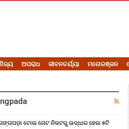
ଣିଜ୍ୟ
ଅପରାଧ
ଜୀବନଚର୍ଯ୍ୟା
ମନୋରଞ୍ଜନ
angpada
ଙ୍ଗପଡ଼ା ଟୋଲ ଗେଟ ନିକଟରୁ ଉଦ୍ଧାର ହେଲ ୫ଟି