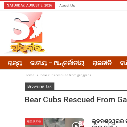
SATURDAY, AUGUST 8, 2026
About Us
ରାଜ୍ୟ
ଜାତୀୟ – ଆନ୍ତର୍ଜାତୀୟ
ରାଜନୀତି
ବା
Home
bear cubs rescued from gangpada
Browsing Tag
Bear Cubs Rescued From G
ଭୁବନଶ୍ୱେରର ଗ
ଲାଇଭ୍ ଟିଭି