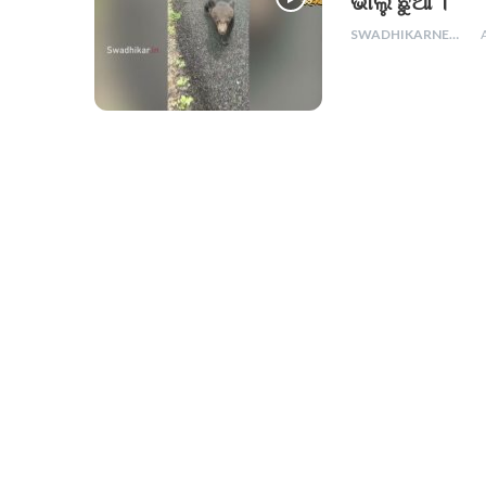
ଭାଲୁ ଛୁଆ ।
SWADHIKARNEWS