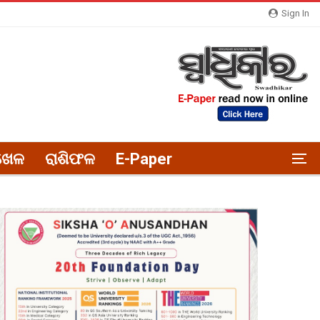
Sign In
ଖେଳ
ରାଶିଫଳ
E-Paper