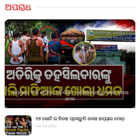
ଅପରାଧ
ଭୟମୁକ୍ତ ବାଲି ମାଫିଆ, ଅତିରିକ୍ତ ତହସିଲଦାରଙ୍କୁ ଦେଲେ ଖୋଲା
ଧମକ
୧୭ କୋଟି ର ବିବାହ ପ୍ରସ୍ତୁତି ନେଲା ହତ୍ୟାର ମୋଡ଼
Jun 24, 2026