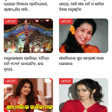
ଗ୍ରାଣ୍ଡ ଫିନାଲେ ପ୍ରତିଯୋଗୀ,
ଯାତ୍ରା, ଆଜି ନୀଳ ପର୍ବ ଓ କାମିନା
ଶ୍ରୀମନ୍ଦିର ଆସି…
ବିବାହ ଅନୁଷ୍ଠିତ
LATEST
LATEST
ମୟୂରଭଞ୍ଜର ପ୍ରସିଦ୍ଧ ‘ଚୈତ୍ର
ନୀରବିଗଲେ ସୁର ସାମ୍ରାଜ୍ଞୀ ଆଶା
ପର୍ବ-୨୦୨୬’ ଉଦଘାଟିତ, ଛଉ
ଭୋସଲେ
ନୃତ୍ୟ…
LATEST
LATEST