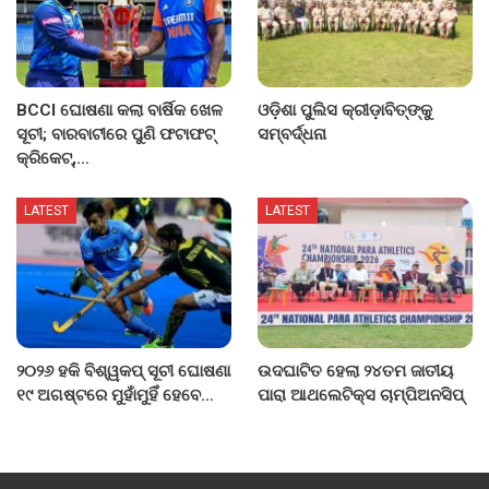
BCCI ଘୋଷଣା କଲା ବାର୍ଷିକ ଖେଳ
ଓଡ଼ିଶା ପୁଲିସ କ୍ରୀଡ଼ାବିତ୍‌ଙ୍କୁ
ସୂଚୀ; ବାରବାଟୀରେ ପୁଣି ଫଟାଫଟ୍
ସମ୍ବର୍ଦ୍ଧନା
କ୍ରିକେଟ୍,…
LATEST
LATEST
୨୦୨୬ ହକି ବିଶ୍ୱକପ୍ ସୂଚୀ ଘୋଷଣା
ଉଦଘାଟିତ ହେଲା ୨୪ତମ ଜାତୀୟ
୧୯ ଅଗଷ୍ଟରେ ମୁହାଁମୁହିଁ ହେବେ…
ପାରା ଆଥଲେଟିକ୍ସ ଚାମ୍ପିଅନସିପ୍