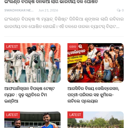
ଇଂଲଣ୍ଡ ବିପକ୍ଷ ଦିନିକିଆ ଲାଗି ଭାରତୀୟ ଦଳ ଘୋଷିତ
SWADHIKAR NEWS
Jun 21, 2026
0
ଇଂଲଣ୍ଡ ବିପକ୍ଷ ୩ ମ୍ୟାଚ୍‌ ବିଶିଷ୍ଟ ଦିନିକିଆ ଶୃଙ୍ଖଳା ଲାଗି ରବିବାର
ଭାରତୀୟ ଦଳ ଘୋଷିତ ହୋଇଛି। ଏହି ଦଳରେ ତାରକା ବ୍ୟାଟର୍‌ ବିରାଟ…
LATEST
ଖେଳ
ଆଫଗାନିସ୍ତାନ ବିପକ୍ଷ ଟେଷ୍ଟ
ଆରସିବିର ବିଜୟ ସେଲିବ୍ରେସନ,
ମ୍ୟାଚ : ଦୃଢ଼ ସ୍ଥିତିରେ ଟିମ
ପତ୍ନୀ-ପରିବାର ସହ ଝୁମିଲେ-
ଇଣ୍ଡିଆ
ନାଚିଲେ ପ୍ଲେୟାର
LATEST
LATEST