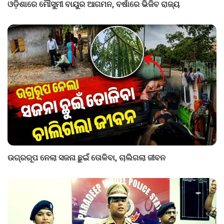
ଓଡ଼ିଶାରେ ମୌସୁମୀ ବାୟୁର ଆଗମନ, ବର୍ଷାରେ ଭିଜିବ ରାଜ୍ୟ
ଉଗ୍ରରୂପ ନେଲା ସଜନା ଛୁଇଁ ତୋଳିବା, ଚାଲିଗଲା ଜୀବନ