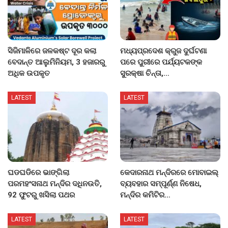
ସିଜିମାଳିରେ ଜଳକଷ୍ଟ ଦୂର କଲା
ମଧ୍ୟପ୍ରଦେଶ କ୍ରୁଜ ଦୁର୍ଘଟଣା
ବେଦାନ୍ତ ଆଲୁମିନିୟମ, 3 ହଜାରରୁ
ପରେ ପୁରୀରେ ପର୍ଯ୍ୟଟକଙ୍କ
ଅଧିକ ଉପକୃତ
ସୁରକ୍ଷା ଚିନ୍ତା,…
LATEST
LATEST
ଘଡଘଡିରେ ଭାଙ୍ଗିଲା
କେଦାରନାଥ ମନ୍ଦିରରେ ମୋବାଇଲ୍
ପରମହଂସନାଥ ମନ୍ଦିର ଦଧିନଉତି,
ବ୍ୟବହାର ସମ୍ପୂର୍ଣ୍ଣ ନିଷେଧ,
92 ଫୁଟରୁ ଖସିଲା ପଥର
ମନ୍ଦିର କମିଟିର…
LATEST
LATEST