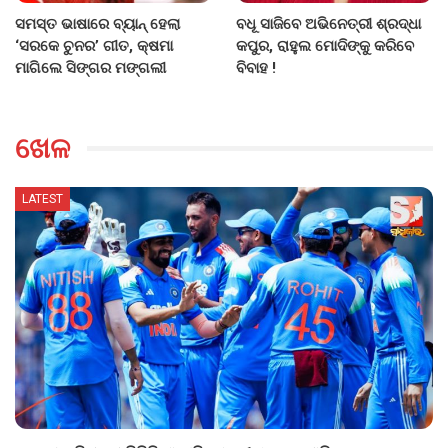
ସମସ୍ତ ଭାଷାରେ ବ୍ୟାନ୍ ହେଲା
ବଧୂ ସାଜିବେ ଅଭିନେତ୍ରୀ ଶ୍ରଦ୍ଧା
‘ସରକେ ଚୁନର’ ଗୀତ, କ୍ଷମା
କପୁର, ରାହୁଲ ମୋଦିଙ୍କୁ କରିବେ
ମାଗିଲେ ସିଙ୍ଗର ମଙ୍ଗଲୀ
ବିବାହ !
ଖେଳ
LATEST