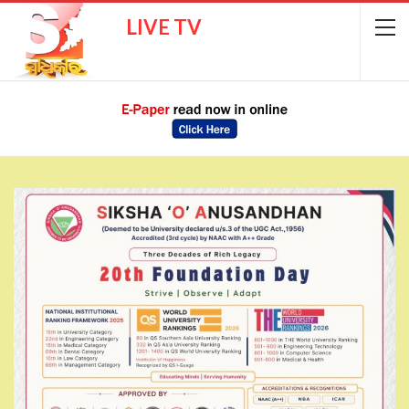
ଲାଇଭ୍ ଟିଭି