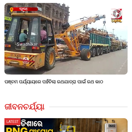
ପଞ୍ଚମ ପର୍ଯ୍ୟାୟରେ ପହଁଚିଲା ରଥଯାତ୍ରା ପାଇଁ ରଥ କାଠ
ଜୀବନଚର୍ଯ୍ୟା
LATEST