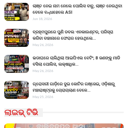
ଲାଞ୍ଚ ନେଇ ନାମ ନେଲେ ପୋଲିସ ବାବୁ, ଲାଞ୍ଚ ନେଉଥିବା
ବେଳେ ବନ୍ଧାହେଲେ ASI
Jun 18, 2026
ବ୍ରହ୍ମପୁରରେ ପୁଣି ଡବଲ ଏନକାଉଣ୍ଟର, ପରିସ୍ରା
କରିବା ବାହାନାରେ ଫେରାର ହେଉଥିଲେ…
May 26, 2026
ଭଡାଘରେ ଚାଲିଥିଲା ଆଇପିଏଲ ବେଟିଂ; 8 ଜଣଙ୍କୁ ମାଡି
ବସିଲା ପୋଲିସ, ଲକ୍ଷାଧିକ…
May 26, 2026
ଗ୍ରୋସରୀ ଗାଡ଼ିରେ ଦୁଇ କୋଟିର ଗଞ୍ଜେଇ, ଓଡ଼ିଶାରୁ
ମହାରାଷ୍ଟ୍ରକୁ ଚୋରାଚାଲାଣ ବେଳେ…
May 25, 2026
ଲାଇଭ୍ ଟିଭି