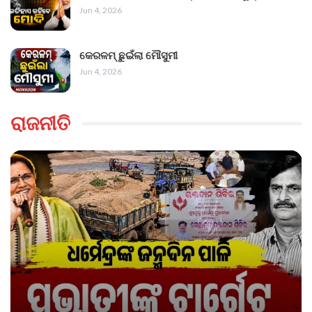
Jun 4, 2026
କେରଳମ୍ ଛୁଇଁଲା ମୌସୁମୀ
Jun 4, 2026
ରାଜନୀତି