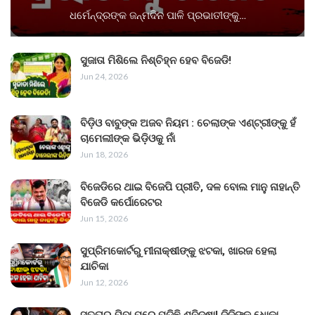
ଧର୍ମେନ୍ଦ୍ରଙ୍କ ଜନ୍ମଦିନ ପାଳି ପ୍ରଭାତୀଙ୍କୁ…
ସୁଜାତା ମିଶିଲେ ନିଶ୍ଚିହ୍ନ ହେବ ବିଜେଡି!
Jun 24, 2026
ବିଡ଼ିଓ ବାବୁଙ୍କ ଅଜବ ନିୟମ : ଚେଲାଙ୍କ ଏଣ୍ଟ୍ରୀଙ୍କୁ ହଁ
ଚାମେଲୀଙ୍କ ଭିଡ଼ିଓକୁ ନାଁ
Jun 18, 2026
ବିଜେଡିରେ ଥାଇ ବିଜେପି ପ୍ରୀତି, ଦଳ ବୋଲ ମାନୁ ନାହାନ୍ତି
ବିଜେଡି କର୍ପୋରେଟର
Jun 15, 2026
ସୁପ୍ରିମକୋର୍ଟରୁ ମୀନାକ୍ଷୀଙ୍କୁ ଝଟକା, ଖାରଜ ହେଲା
ଯାଚିକା
Jun 12, 2026
ସତ୍ତାରୁ ଯିବା ପରେ ପଡ଼ିଛି ଶନିଦଷା! ଦିଦିଙ୍କୁ ଧୋକା