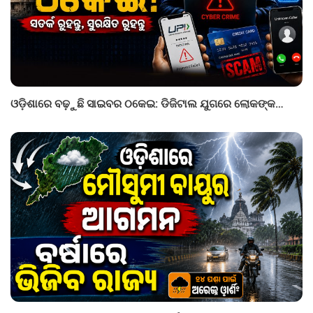
ଓଡ଼ିଶାରେ ବଢ଼ୁଛି ସାଇବର ଠକେଇ: ଡିଜିଟାଲ ଯୁଗରେ ଲୋକଙ୍କ…