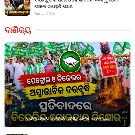
ଦେଲେ ସାୟୋନି ଘୋଷ
Jun 11, 2026
ବାଣିଜ୍ୟ
ପେଟ୍ରୋଲ ଓ ଡିଜେଲର ଅସ୍ୱାଭାବିକ ଦରବୃଦ୍ଧି…