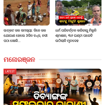
ଉତ୍କଟ ଜଳ ସମସ୍ୟା: ଦିନେ ଜଳ
ଧର୍ମ ପରିବର୍ତ୍ତନ କରିବାରୁ ମିଳୁନି
ଯୋଗାଣ ହେଲେ 3ଦିନ ବନ୍ଦ, ନଦୀ
ଶ୍ମଶାନ, ୩୬ ଘଣ୍ଟା ପରେବି
ପଠା ଖୋଳି…
ଉଠିଲାନି ମୃତଦେହ
ମନୋରଞ୍ଜନ
LATEST