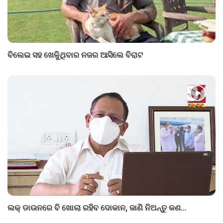
ବିଲେଇ ସହ ଖେଳୁିଥିବାର ନଜର ଆସିଲେ ବିରାଟ
ଲକ୍ ଡାଉନରେ ବି ଖୋଲା ରହିବ ଦୋକାନ, ଜାଣି ନିଅନ୍ତୁ କଣ…