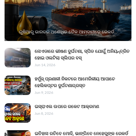
ରୁଷିଆରୁ ଭାରତର ଅଶୋଧିତ ତୈଳ ଆମଦାନୀରେ ରେକର୍ଡ…
ନୋଏଡାରେ ଭୀଷଣ ଦୁର୍ଘଟଣା, ସ୍ପିଡ ଯୋଗୁଁ ଅନିୟନ୍ତ୍ରିତ
ହୋଇ ଓଲଟିଲା ସ୍ଲିପର ବସ୍
Jun 14, 2026
ହର୍ମୁଜ୍ ପ୍ରଣାଳୀ ନିକଟରେ ଆମେରିକୀୟ ଆପାଚେ
ହେଲିକପ୍ଟର ଦୁର୍ଘଟଣାଗ୍ରସ୍ତ
Jun 9, 2026
ଇସ୍ରାଏଲ ଉପରେ ରକେଟ ଆକ୍ରମଣ
Jun 8, 2026
ଇତିହାସ ରଚିବେ ମୋଦି, ଭାଙ୍ଗିବେ ନେହେରୁଙ୍କ ରେକର୍ଡ