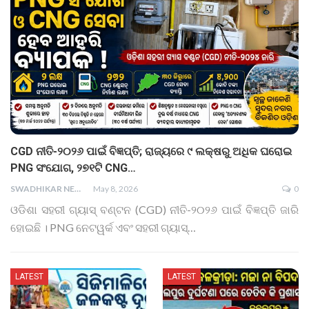
CGD ନୀତି-୨୦୨୬ ପାଇଁ ବିଜ୍ଞପ୍ତି; ରାଜ୍ୟରେ ୯ ଲକ୍ଷରୁ ଅଧିକ ଘରୋଇ
PNG ସଂଯୋଗ, ୨୭୧ଟି CNG…
SWADHIKAR NEWS
May 8, 2026
0
ଓଡିଶା ସହରୀ ଗ୍ୟାସ୍‌ ବଣ୍ଟନ (CGD) ନୀତି-୨୦୨୬ ପାଇଁ ବିଜ୍ଞପ୍ତି ଜାରି
ହୋଇଛି । PNG ନେଟୱର୍କ ଏବଂ ସହରୀ ଗ୍ୟାସ୍‌…
LATEST
LATEST