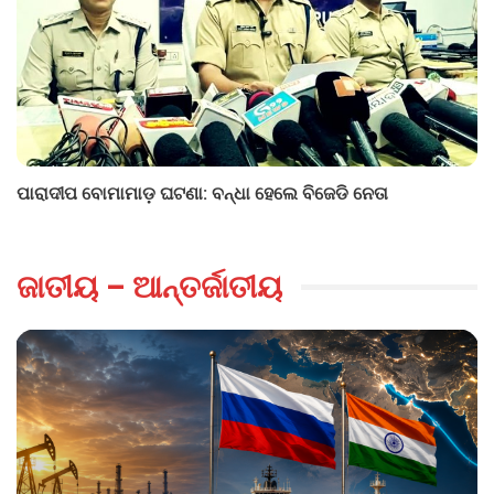
ପାରାଦୀପ ବୋମାମାଡ଼ ଘଟଣା: ବନ୍ଧା ହେଲେ ବିଜେଡି ନେତା
ଜାତୀୟ – ଆନ୍ତର୍ଜାତୀୟ