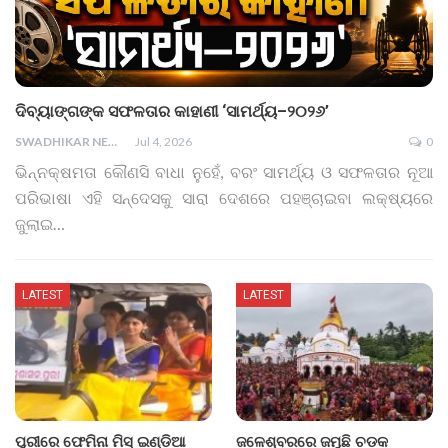
ଦିବ୍ୟାଙ୍ଗଙ୍କ ସଫଳତାର କାହାଣୀ ‘ସାମର୍ଥ୍ୟ–୨୦୨୬’
SWADHIKAR NEWS
Jul 4, 2026
0
ଭିନ୍ନକ୍ଷମତା କୌଣସି ବାଧା ନୁହେଁ, ବରଂ ସାମର୍ଥ୍ୟ ଓ ସଫଳତାର ନୂଆ
ପରିଭାଷା ଏହି ସନ୍ଦେସକୁ ସାରା ଦେଶରେ ପହଞ୍ଚାଇବା ଲକ୍ଷ୍ୟରେ
ଜୁଲାଇ…
LATEST
LATEST
ପୁରୀରେ ଫେମିନା ମିସ୍ ଇଣ୍ଡିଆ
ଜଳେଶ୍ବରରେ ଜମୁଛି ଚଡ଼କ