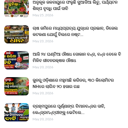
ଅନୁକୂଳ ଜଳବାୟୁରେ ଫଳୁଛି ସୁଆଦିଆ ଲିଚୁ, ପର୍ଯ୍ୟଟନ
ଶିଳ୍ପ ବୃଦ୍ଧି ପାଇଁ ଦାବି
May 25, 2026
ଚାଷ ଜମିରେ ମଧ୍ୟପ୍ରାଚ୍ୟ ଯୁଦ୍ଧର ପ୍ରଭାବ, ଡିଜେଲ
କଟକଣା ଯୋଗୁଁ ବିଲରେ ନଷ୍ଟ…
May 23, 2026
ଆଜି ୨୪ ଘଣ୍ଟିଆ ଔଷଧ ଦୋକାନ ବନ୍ଦ, ବନ୍ଦ ବେଳେ ବି
ମିଳିବ ଜୀବନରକ୍ଷକ ଔଷଧ
May 20, 2026
ଜୁନରୁ ଓଡ଼ିଶାରେ ମହୁମାଛି କରିଡର, ୩୦ କିଲୋମିଟର
NHରେ ଲାଗିବ ୨୦ ହଜାର ଗଛ
May 20, 2026
ବ୍ରହ୍ମପୁରରେ ପୂର୍ଣ୍ଣାଙ୍ଗ ବିମାନବନ୍ଦର ଦାବି,
କେନ୍ଦ୍ରମନ୍ତ୍ରୀଙ୍କୁ ଭେଟିଲେ…
May 20, 2026