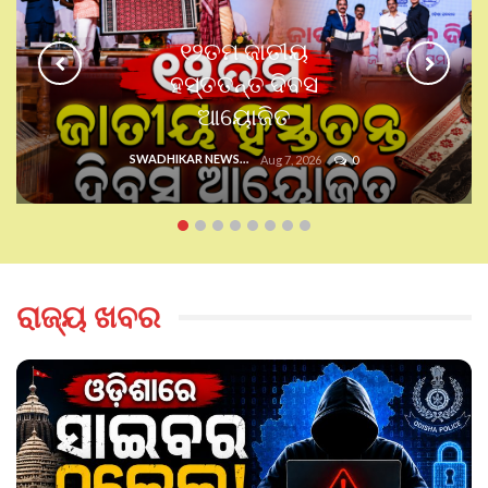
ଆଜି ଓ କାଲି ଭୀଷଣ ବର୍ଷା!
ରାଜ୍ୟରେ ଜାରି ରହିବ
ବର୍ଷାର ପ୍ରକୋପ
SWADHIKAR NEWS
Aug 6, 2026
0
ରାଜ୍ୟ ଖବର