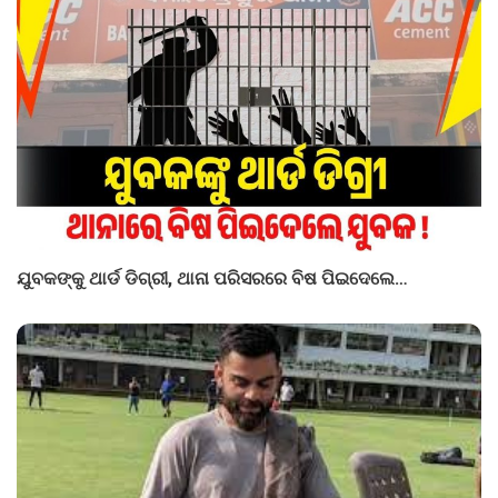
ଯୁବକଙ୍କୁ ଥାର୍ଡ ଡିଗ୍ରୀ, ଥାନା ପରିସରରେ ବିଷ ପିଇଦେଲେ…