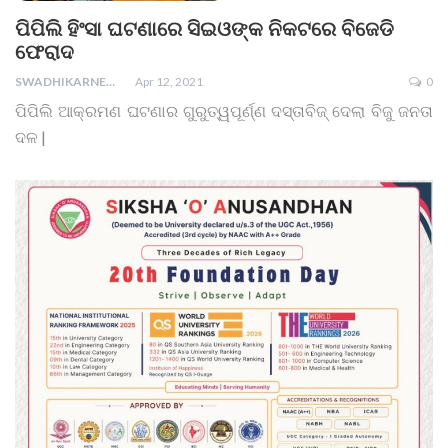
ପିପିଲି ହିଂସା ଘଟଣାରେ ସିଇଓଙ୍କ ନିକଟରେ ବିଜେଡି
ଫେରାଦ
SWADHIKARNEWS
Apr 12, 2021
0
ପିପିଲି ଆକ୍ରମଣ ଘଟଣାର ଗୁରୁତ୍ୱପୂର୍ଣ୍ଣ ଦସ୍ତାବିଜ୍ ଦେଲା ବିଜୁ ଜନତା
ଦଳ |