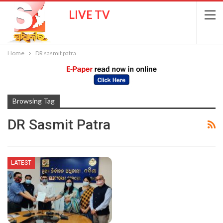
LIVE TV
Home
DR sasmit patra
Browsing Tag
DR Sasmit Patra
LATEST