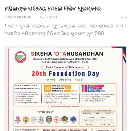
ମହିଳାଙ୍କ ପରିଚୟ ଦେଲେ ମିଳିବ ପୁରସ୍କାର
SWADHIKARNEWS
Apr 6, 2021
0
*ଏଭଳି ସୂଚନା ଦେଇଛନ୍ତି ଭୁବନେଶ୍ବର ଡିସିପି ଉମାଶଙ୍କର ଦାସ |
*ପୋଲିସ କମିଶନରଙ୍କୁ ଚିଠି ଲେଖିବେ ଭୁବନେଶ୍ୱର ଡିସିପି