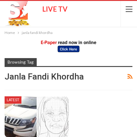
LIVE TV
Home
janla fandi khordha
Browsing Tag
Janla Fandi Khordha
LATEST