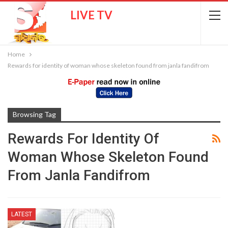
LIVE TV
Home
Rewards for identity of woman whose skeleton found from janla fandifrom
Browsing Tag
Rewards For Identity Of
Woman Whose Skeleton Found
From Janla Fandifrom
LATEST