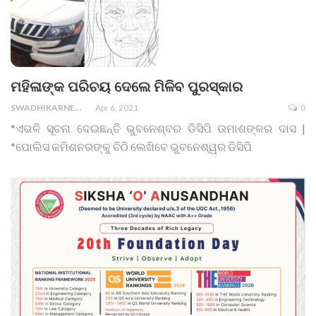
ମହିଳାଙ୍କ ପରିଚୟ ଦେଲେ ମିଳିବ ପୁରସ୍କାର
SWADHIKARNEWS
Apr 6, 2021
0
*ଏଭଳି ସୂଚନା ଦେଇଛନ୍ତି ଭୁବନେଶ୍ବର ଡିସିପି ଉମାଶଙ୍କର ଦାସ |
*ପୋଲିସ କମିଶନରଙ୍କୁ ଚିଠି ଲେଖିବେ ଭୁବନେଶ୍ୱର ଡିସିପି