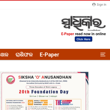
Sign In
ଖେଳ
ରାଶିଫଳ
E-Paper