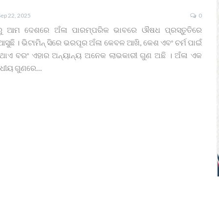
Sep 22, 2025
0
ଳରୁ ଆମ ଦେଶରେ ଅଁଳା ପାରମ୍ପରିକ ଭାବରେ ଔଷଧ ପ୍ରସ୍ତୁତିରେ
ଛି । ଭିଟାମିନ୍ ସିରେ ଭରପୂର ଅଁଳା କେବଳ ଆଖି, କେଶ ଏବଂ ଚର୍ମ ପାଇଁ
ଏ ବରଂ ଏହାର ଅନ୍ୟାନ୍ୟ ଅନେକ ଲାଭକାରୀ ଗୁଣ ଅଛି । ଅଁଳା ଏକ
ଷଧୀୟ ଗୁଣରେ…