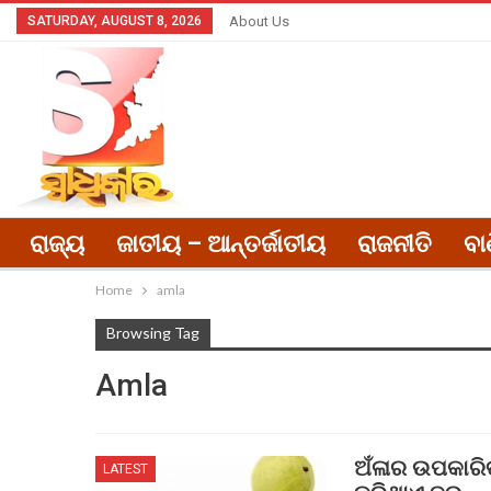
SATURDAY, AUGUST 8, 2026
About Us
ରାଜ୍ୟ
ଜାତୀୟ – ଆନ୍ତର୍ଜାତୀୟ
ରାଜନୀତି
ବା
Home
amla
Browsing Tag
Amla
ଅଁଳାର ଉପକାରି
LATEST