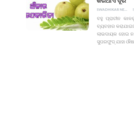
କରିଥାଏ ଦୂର
SWADHIKAR NEWS
ବହୁ ପ୍ରାଚୀନ କା
ବ୍ୟବହାର କରାଯାଇଆସୁ
ଲାଭଦାୟକ ହୋଇ ନଥା
ସୁପରଫୁଡ୍ ଯାହା ଔ