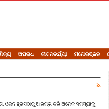
ଣିଜ୍ୟ
ଅପରାଧ
ଜୀବନଚର୍ଯ୍ୟା
ମନୋରଞ୍ଜନ
ତା, ଓଜନ ହ୍ରାସଠାରୁ ଆରମ୍ଭ କରି ଅନେକ ସମସ୍ୟାକୁ