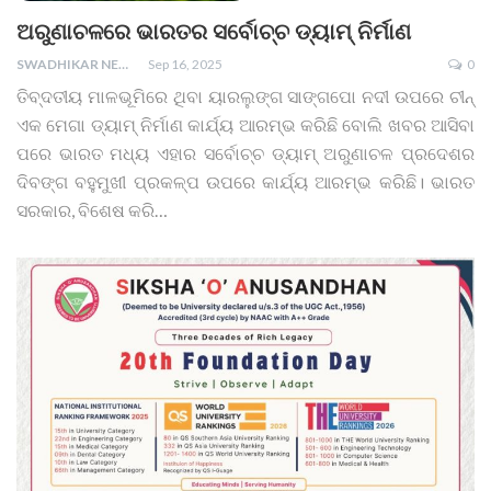
ଅରୁଣାଚଳରେ ଭାରତର ସର୍ବୋଚ୍ଚ ଡ୍ୟାମ୍‌ ନିର୍ମାଣ
SWADHIKAR NEWS
Sep 16, 2025
0
ତିବ୍ଦତୀୟ ମାଳଭୂମିରେ ଥିବା ୟାରଲୁଙ୍ଗ ସାଙ୍ଗପୋ ନଦୀ ଉପରେ ଚୀନ୍
ଏକ ମେଗା ଡ୍ୟାମ୍ ନିର୍ମାଣ କାର୍ଯ୍ୟ ଆରମ୍ଭ କରିଛି ବୋଲି ଖବର ଆସିବା
ପରେ ଭାରତ ମଧ୍ୟ ଏହାର ସର୍ବୋଚ୍ଚ ଡ୍ୟାମ୍ ଅରୁଣାଚଳ ପ୍ରଦେଶର
ଦିବଙ୍ଗ ବହୁମୁଖୀ ପ୍ରକଳ୍ପ ଉପରେ କାର୍ଯ୍ୟ ଆରମ୍ଭ କରିଛି। ଭାରତ
ସରକାର, ବିଶେଷ କରି…