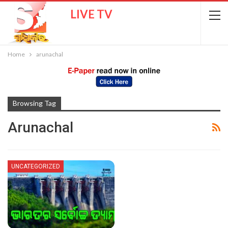
LIVE TV
Home
arunachal
Browsing Tag
Arunachal
UNCATEGORIZED