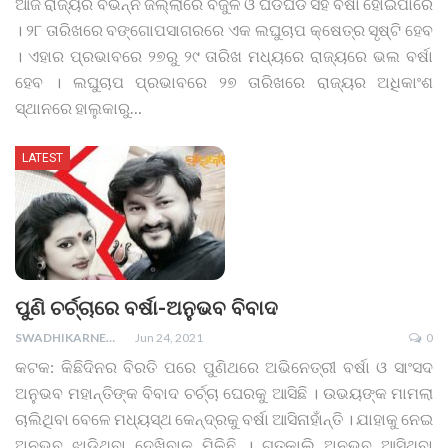
ଆଜି ରାଜ୍ୟର ବିଭିନ୍ନ ଜିଲ୍ଲାରେ ବିଜୁଳି ଓ ଘଡଘଡି ସହ ବର୍ଷା ହୋଇପାରେ
। ୨୮ ତାରିଖରେ ବଙ୍ଗୋପସାଗରରେ ଏକ ଲଘୁଚାପ କ୍ଷେତ୍ର ସୃଷ୍ଟି ହେବ
। ଏହାର ପ୍ରଭାବରେ ୨୭ରୁ ୨୯ ତାରିଖ ମଧ୍ୟରେ ରାଜ୍ୟରେ ଭଲ ବର୍ଷା
ହେବ । ଲଘୁଚାପ ପ୍ରଭାବରେ ୨୭ ତାରିଖରେ ରାଜ୍ୟର ଅଧିକାଂଶ
ସ୍ଥାନରେ ହାଲୁକାରୁ
…
LATEST
ପୁଣି ଚର୍ଚ୍ଚାରେ ବର୍ଷା-ଅନୁଭବ ବିବାଦ
SWADHIKARNEWS
Jun 24, 2021
0
କଟକ: କିଛିଦିନର ବିରତି ପରେ ପୁଣିଥରେ ଅଭିନେତ୍ରୀ ବର୍ଷା ଓ ସାଂସଦ
ଅନୁଭବ ମହାନ୍ତିଙ୍କ ବିବାଦ ଚର୍ଚ୍ଚା ଘେରକୁ ଆସିଛି । ଉଭୟଙ୍କ ମାମଲା
ଚାଲିଥିବା ବେଳେ ମଧ୍ୟସ୍ଥ କେନ୍ଦ୍ରକୁ ବର୍ଷା ଆସିନାହାଁନ୍ତି । ଯାହାକୁ ନେଇ
ଅନୁଭବ ଝାଡ଼ିଥିବା ଦେଖିବାକୁ ମିଳିଛି । ଗତକାଲି ଅନୁଭବ ଆସିଥିବା