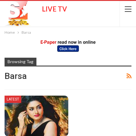
LIVE TV
Home
Barsa
Browsing Tag
Barsa
LATEST