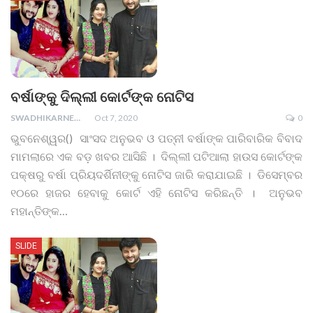
ବର୍ଷାଙ୍କୁ ଦିଲ୍ଲୀ କୋର୍ଟଙ୍କ ନୋଟିସ
SWADHIKARNEWS
Oct 7, 2020
0
ଭୁବନେଶ୍ୱର() ସାଂସଦ ଅନୁଭବ ଓ ପତ୍ନୀ ବର୍ଷାଙ୍କ ପାରିବାରିକ ବିବାଦ
ମାମଲାରେ ଏକ ବଡ଼ ଖବର ଆସିଛି । ଦିଲ୍ଲୀ ପଟିଆଲା ହାଉସ କୋର୍ଟଙ୍କ
ପକ୍ଷରୁ ବର୍ଷା ପ୍ରିୟଦର୍ଶିନୀଙ୍କୁ ନୋଟିସ ଜାରି କରାଯାଇଛି । ଡିସେମ୍ବର
୧୦ରେ ହାଜର ହେବାକୁ କୋର୍ଟ ଏହି ନୋଟିସ କରିଛନ୍ତି । ଅନୁଭବ
ମହାନ୍ତିଙ୍କ…
SLIDE