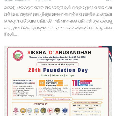
କଟକ() ଓଲିଉଡ଼ର ସଫଳ ଅଭିନେତ୍ରୀ ବର୍ଷା ତାଙ୍କ ସ୍ୱାମୀ ସାଂସଦ ତଥା
ଅଭିନେତା ଅନୁଭବ ମହାନ୍ତିଙ୍କ ନାମରେ ଶାରୀରିକ ଓ ମାନସିକ ଯନ୍ତ୍ରଣା
ଦେଉଥିବା ଅଭିଯୋଗ ଆଣିଛନ୍ତି । ଏହି ମାମଲାରେ ଆଜି ବର୍ଷାଙ୍କ ପକ୍ଷରୁ
ଲଢ଼ୁଥିବା ଓକିଲ ରାମକୃଷ୍ଣ ରଥ ସୂଚନା ଦେଇ କହିଛନ୍ତି ଯେ ଶାଶୁ ଘରେ
ହିଁ ବର୍ଷା…