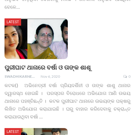
ବେଳେ
…
LATEST
ପୁରୀଘାଟ ଥାନାରେ ବର୍ଷା ଓ ତାଙ୍କ ଶାଶୂ
SWADHIKARNEWS
Nov 6, 2020
0
କଟକ() ଅଭିନେତ୍ରୀ ବର୍ଷା ପ୍ରିୟଦର୍ଶିନୀ ଓ ତାଙ୍କ ଶାଶୁ ଥାନାର
ଦ୍ୱାରସ୍ଥ ହୋଇଛି । ପରସ୍ପର ବିରୋଧରେ ଅଭିଯୋଗ ଆଣି ଉଭୟ
ଥାନାରେ ପହଞ୍ଚିଛନ୍ତି । କଟକ ପୁରୀଘାଟ ଥାନାରେ ଉଭୟଙ୍କ ପକ୍ଷରୁ
ଲିଖିତ ଅଭିଯୋଗ କରାଯାଇଛି । ଘରୁ ବାହାର କରିଦେବାକୁ ଚକ୍ରାନ୍ତ
କରାଯାଉଥିବା ବର୍ଷା …
LATEST