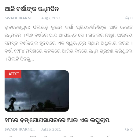
ଆଜି ବର୍ଷାଙ୍କ ଜନ୍ମଦିନ
SWADHIKARNEWS
Aug 7, 2021
0
ଭୁବନେଶ୍ୱର: ଓଲିଉଡ଼ କୁଇନ ବର୍ଷା ପ୍ରିୟଦର୍ଶିନୀଙ୍କ ଆଜି ହେଉଛି
ଜନ୍ମଦିନ । ୩୭ ବର୍ଷରେ ପାଦ ଥାପିଛନ୍ତି ସେ । ତାଙ୍କର ନିଖୁଣ ଅଭିନୟ
ସମସ୍ତ ଦର୍ଶକଙ୍କ ହୃଦୟରେ ଏକ ସ୍ୱତନ୍ତ୍ର ସ୍ଥାନ ଅଧିକାର କରିଛି ।
ବର୍ଷା ୧୯୮୪ ମସିହାରେ କଟକରେ ଆଜିର ଦିନରେ ଜନ୍ମ ଗ୍ରହଣ କରିଥିଲେ
। ପିଲାଟି ଦିନରୁ
…
LATEST
୨୮ରେ ବଙ୍ଗୋପସାଗରରେ ଆଉ ଏକ ଲଘୁଚାପ
SWADHIKARNEWS
Jul 26, 2021
0