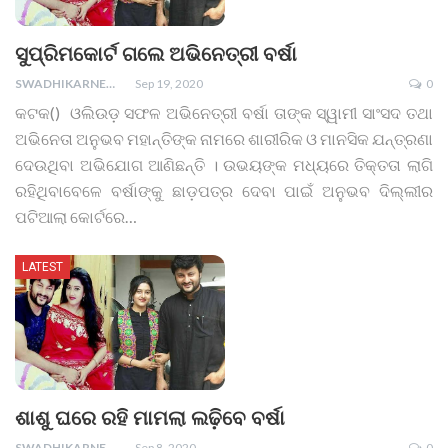
ସୁପ୍ରିମକୋର୍ଟ ଗଲେ ଅଭିନେତ୍ରୀ ବର୍ଷା
SWADHIKARNEWS
Sep 19, 2020
0
କଟକ() ଓଲିଉଡ଼ ସଫଳ ଅଭିନେତ୍ରୀ ବର୍ଷା ତାଙ୍କ ସ୍ୱାମୀ ସାଂସଦ ତଥା
ଅଭିନେତା ଅନୁଭବ ମହାନ୍ତିଙ୍କ ନାମରେ ଶାରୀରିକ ଓ ମାନସିକ ଯନ୍ତ୍ରଣା
ଦେଉଥିବା ଅଭିଯୋଗ ଆଣିଛନ୍ତି । ଉଭୟଙ୍କ ମଧ୍ୟରେ ତିକ୍ତତା ଲାଗି
ରହିଥିବାବେଳେ ବର୍ଷାଙ୍କୁ ଛାଡ଼ପତ୍ର ଦେବା ପାଇଁ ଅନୁଭବ ଦିଲ୍ଲୀର
ପଟିଆଲା କୋର୍ଟରେ…
LATEST
ଶାଶୁ ଘରେ ରହି ମାମଲା ଲଢ଼ିବେ ବର୍ଷା
SWADHIKARNEWS
Sep 8, 2020
0