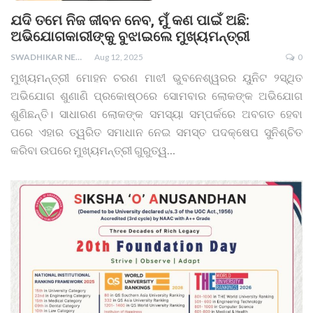
ଯଦି ତମେ ନିଜ ଜୀବନ ନେବ, ମୁଁ କଣ ପାଇଁ ଅଛି:
ଅଭିଯୋଗକାରୀଙ୍କୁ ବୁଝାଇଲେ ମୁଖ୍ୟମନ୍ତ୍ରୀ
SWADHIKAR NEWS
Aug 12, 2025
0
ମୁଖ୍ୟମନ୍ତ୍ରୀ ମୋହନ ଚରଣ ମାଝୀ ଭୁବନେଶ୍ୱରର ୟୁନିଟ ୨ସ୍ଥିତ
ଅଭିଯୋଗ ଶୁଣାଣି ପ୍ରକୋଷ୍ଠରେ ସୋମବାର ଲୋକଙ୍କ ଅଭିଯୋଗ
ଶୁଣିଛନ୍ତି। ସାଧାରଣ ଲୋକଙ୍କ ସମସ୍ୟା ସମ୍ପର୍କରେ ଅବଗତ ହେବା
ପରେ ଏହାର ତ୍ୱରିତ ସମାଧାନ ନେଇ ସମସ୍ତ ପଦକ୍ଷେପ ସୁନିଶ୍ଚିତ
କରିବା ଉପରେ ମୁଖ୍ୟମନ୍ତ୍ରୀ ଗୁରୁତ୍ୱ…