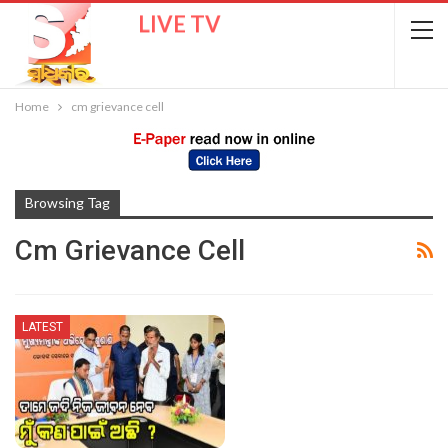
LIVE TV
Home
cm grievance cell
Browsing Tag
Cm Grievance Cell
LATEST