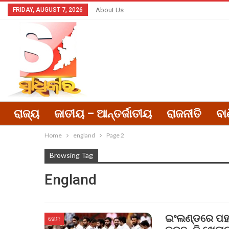
FRIDAY, AUGUST 7, 2026
About Us
ରାଜ୍ୟ
ଜାତୀୟ – ଆନ୍ତର୍ଜାତୀୟ
ରାଜନୀତି
ବା
Home
england
Page 2
Browsing Tag
England
ଇଂଲଣ୍ଡରେ ପହଞ୍
ଖେଳ