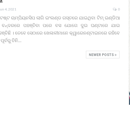
ୀ
Jun 4, 2021
0
 ଟେଷ୍ଟ ଚାମ୍ପିୟନସିପ ଲାଗି ଇଂଲଣ୍ଡ ଗସ୍ତରେ ଯାଇଥିବା ଟିମ୍ ଇଣ୍ଡିଆ
ାନ ବନ୍ଦରରେ ପହଞ୍ଚିବା ପରେ ବସ ଯୋଗେ ଦୁଇ ଘଣ୍ଟାରେ ଯାଇ
୍ଚିଛି । ତେବେ ସେଠାରେ ଖେଳାଳୀମାନେ କ୍ୱାରେନଣ୍ଟାଇନରେ ରହିବେ
ୂର୍ବରୁ ତିନି
…
NEWER POSTS