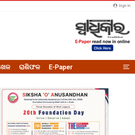
Sign In
ଖେଳ
ରାଶିଫଳ
E-Paper