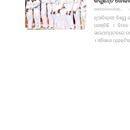
କରୁଛନ୍ତି ଖେଳାଳ
SWADHIKARNEWS
ନୂଆଦିଲ୍ଲୀ: ବିଶ୍ୱ
ପହଞ୍ଚିଛି । ବିମ
ସାଉଥମ୍ପଟନରେ ପହଞ
। ଏଜିସରେ ପ୍ରାକ୍ଟିସ ପ