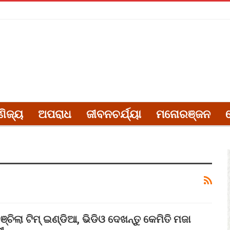
ଣିଜ୍ୟ
ଅପରାଧ
ଜୀବନଚର୍ଯ୍ୟା
ମନୋରଞ୍ଜନ
ଚିଲା ଟିମ୍ ଇଣ୍ଡିଆ, ଭିଡିଓ ଦେଖନ୍ତୁ କେମିତି ମଜା