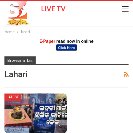
LIVE TV
Home
lahari
Browsing Tag
Lahari
LATEST