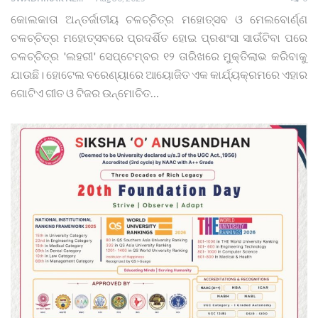
କୋଲକାତା ଅନ୍ତର୍ଜାତୀୟ ଚଳଚ୍ଚିତ୍ର ମହୋତ୍ସବ ଓ ମେଲବୋର୍ଣ୍ଣ
ଚଳଚ୍ଚିତ୍ର ମହୋତ୍ସବରେ ପ୍ରଦର୍ଶିତ ହୋଇ ପ୍ରଶଂସା ସାଉଁଟିବା ପରେ
ଚଳଚ୍ଚିତ୍ର 'ଲହରୀ' ସେପ୍ଟେମ୍ବର ୧୨ ତାରିଖରେ ମୁକ୍ତିଲାଭ କରିବାକୁ
ଯାଉଛି। ହୋଟେଲ ବରେଣ୍ୟାରେ ଆୟୋଜିତ ଏକ କାର୍ଯ୍ୟକ୍ରମରେ ଏହାର
ଗୋଟିଏ ଗୀତ ଓ ଟିଜର ଉନ୍ମୋଚିତ…