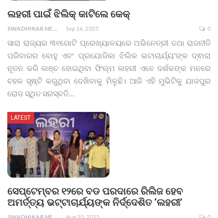
ଲହରୀ ପାଇଁ ଝିଲିକ୍ କାଟିଲେ କେକ୍
SWADHIKAR NEWS
Sep 16, 2025
0
ସାରା ରାଜ୍ୟର ୩୧ଗୋଟି ପ୍ରେଖ୍ୟାଳୟରେ ଅଭିନେତ୍ରୀ ତଥା ରାଜନୀତି
ପରିବାରର ବୋହୁ ଏବଂ ପ୍ରଯୋଜିକା ଝିଲିକ ଭଟାଚାର୍ଯ୍ୟ'ଙ୍କ ଦ୍ଵାରା
ନୂତନ କରି ଲଞ୍ଚ ହୋଇଥିବା ଫିଲ୍ମ ଲହରୀ ଏବେ ଦର୍ଶକଙ୍କ ମନରେ
ଚହଳ ସୃଷ୍ଟି କରୁଥିବା ଦେଖିବାକୁ ମିଳୁଛି। ଆଜି ଏହି ମୁଭିଟିକୁ ଯାଜପୁର
ରୋଡ ସ୍ଥିତ ସରସ୍ବତି…
LATEST
ସେପ୍ଟେମ୍ବର ୧୨ରେ ବଡ ପରଦାରେ ରିଲିଜ ହେବ
ଅମର୍ତ୍ତ୍ୟ ଭଟ୍ଟାଚାର୍ଯ୍ୟଙ୍କ ନିର୍ଦ୍ଦେଶିତ ‘ଲହରୀ’
SWADHIKAR NEWS
Aug 30, 2025
0