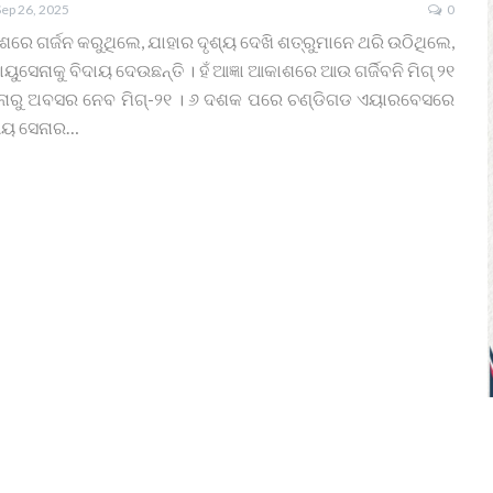
Sep 26, 2025
0
ରେ ଗର୍ଜନ କରୁଥିଲେ, ଯାହାର ଦୃଶ୍ୟ ଦେଖି ଶତ୍ରୁମାନେ ଥରି ଉଠିଥିଲେ,
ୁସେନାକୁ ବିଦାୟ ଦେଉଛନ୍ତି । ହଁ ଆଜ୍ଞା ଆକାଶରେ ଆଉ ଗର୍ଜିବନି ମିଗ୍ ୨୧
ନାରୁ ଅବସର ନେବ ମିଗ୍-୨୧ । ୬ ଦଶକ ପରେ ଚଣ୍ଡିଗଡ ଏୟାରବେସରେ
ୀୟ ସେନାର…