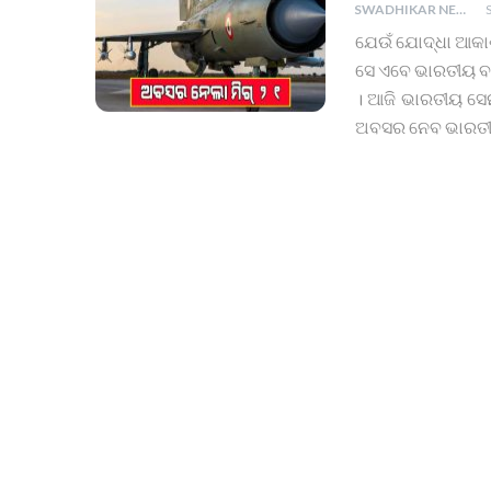
SWADHIKAR NEWS
ଯେଉଁ ଯୋଦ୍ଧା ଆକାଶ
ସେ ଏବେ ଭାରତୀୟ ବାୟ
। ଆଜି ଭାରତୀୟ ସେ
ଅବସର ନେବ ଭାରତ