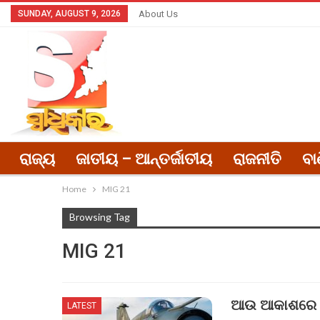
SUNDAY, AUGUST 9, 2026
About Us
ରାଜ୍ୟ
ଜାତୀୟ – ଆନ୍ତର୍ଜାତୀୟ
ରାଜନୀତି
ବା
Home
MIG 21
Browsing Tag
MIG 21
ଆଉ ଆକାଶରେ ଉ
LATEST