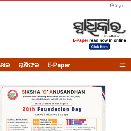
Sign In
ଖେଳ
ରାଶିଫଳ
E-Paper