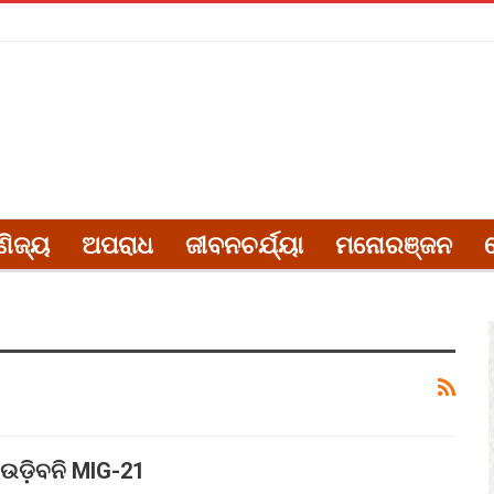
ଣିଜ୍ୟ
ଅପରାଧ
ଜୀବନଚର୍ଯ୍ୟା
ମନୋରଞ୍ଜନ
ଡ଼ିବନି MIG-21