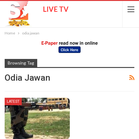
LIVE TV
Home
odia jawan
Browsing Tag
Odia Jawan
LATEST