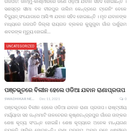
ଗଜପତି: ଜାମ୍ମୁ-କାଶ୍ମୀରରେ ଜଣେ ଓଡ଼ିଆ ଯବାନ ସହିଦ ହୋଇଛନ୍ତି ।
ସଶସ୍ତ୍ର ସୀମା ବଳ ବୀରପୁର ତାଲିମ କେନ୍ଦ୍ରରେ ଟ୍ରେନିଂ ବେଳେ
ବିଦ୍ୟୁତ୍ ସଂଯୋଗରେ ଆସି ୩ ଯବାନ ସହିଦ ହୋଇଛନ୍ତି । ମୃତ ଯବାନଙ୍କ
ମଧ୍ୟରେ ଗଜପତି ଜିଲ୍ଲା ରାୟଗଡ ବ୍ଲକର କୁରୁଗୁବା ଗାଁର ପର୍ଶୁରାମ
ଶବରଙ୍କ ମୃତ୍ୟୁ ହୋଇଛି
…
UNCATEGORIZED
ପଞ୍ଚଭୂତରେ ବିଲୀନ ହେଲେ ଓଡିଆ ଯବାନ ରାଣାପ୍ରତାପ
SWADHIKAR NEWS
Dec 11, 2021
0
ପଞ୍ଚଭୂତରେ ବିଲୀନ ହେଲେ ଓଡିଆ ଯବାନ ରାଣା ପ୍ରତାପ। ରାଷ୍ଟ୍ରୀୟ
ମର୍ୟ୍ୟାଦା ସହ ଜନ୍ମମାଟି ତାଳଚେରର କୃଷ୍ଣଚନ୍ଦ୍ରପୁର ଗାଁରେ ତାଙ୍କର
ଶେଷ କୃତ୍ୟ ସଂପନ୍ନ ହୋଇଛି। ଶେଷ କୃତ୍ୟରେ ଅନେକ ମାନ୍ୟଗଣ
ବ୍ୟକ୍ତି ସାମିଲ୍ ହୋଇଛନ୍ତି। ରାଣା ପ୍ରତାପ ଅମର ରହେ ଧ୍ଵନୀରେ