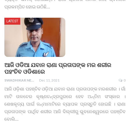
ପ୍ରକମ୍ପିତ ହୋଇ ଉଠିଛି
…
LATEST
ଆଜି ଓଡିଆ ଯବାନ ରାଣା ପ୍ରତାପଙ୍କ ମର ଶରୀର
ପହଂଚିବ ଓଡିଶାରେ
SWADHIKAR NEWS
Dec 11, 2021
0
ଆଜି ଓଡ଼ିଶା ପହଞ୍ଚିବ ଓଡ଼ିଆ ଯବାନ ରାଣା ପ୍ରତାପଙ୍କ ମରଶରୀର । ଗାଁ
ମାଟି ତାଳଚେର କୃଷ୍ଣଚନ୍ଦ୍ରପୁରରେ ହେବ ଅନ୍ତିମ ସଂସ୍କାର ।
ଶେଷକୃତ୍ୟ ପାଇଁ ଜନ୍ମାମାଟିରେ ବ୍ୟାପକ ପ୍ରସ୍ତୁତି ହୋଇଛି । ରାଣା
ପ୍ରତାପଙ୍କ ପାର୍ଥିବ ଶରୀର ଆଜି ଦିଲ୍ଲୀରୁ ଭୁବନେଶ୍ୱରରେ ପହଞ୍ଚିବ
ବୋଲି
…