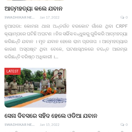
ଆତ୍ମହତ୍ୟା କଲେ ଯବାନ
SWADHIKAR NEWS
Jan 17, 2022
0
ନୁଆପଡା: କୋମନା ଥାନା ଅନ୍ତର୍ଗତ ବରକୋଟ ଗାଁରେ ଥିବା CRPF
କ୍ୟାମ୍ପରେ ଘଟିଛି ଅଘଟଣ । ନିଜ ସର୍ଭିସ ବନ୍ଧୁକରୁ ଗୁଳିକରି ଆତ୍ମହତ୍ୟା
କରିଛନ୍ତି ଯବାନ । ମୃତ ଯବାନ ହେଲେ ରାମ ପ୍ରତାପ । ଆତ୍ମହତ୍ୟାର
କାରଣ ଅସ୍ପଷ୍ଟ ଥିବା ବେଳେ, ଘଟଣାସ୍ଥଳରେ ତଦନ୍ତ ଆରମ୍ଭ
କରିଛନ୍ତି ବରିଷ୍ଠ ଅଧିକାରୀ ।
…
LATEST
ସେନା ଦିବସରେ ସହିଦ ହେଲେ ଓଡିଆ ଯବାନ
SWADHIKAR NEWS
Jan 15, 2022
0