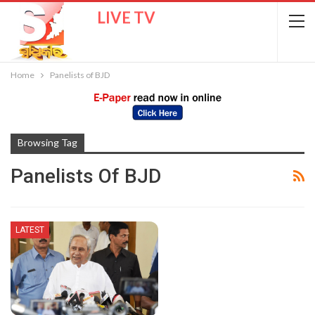
LIVE TV
Home
Panelists of BJD
Browsing Tag
Panelists Of BJD
LATEST