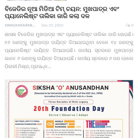
ବିଜେଡିର ନୂଆ ମିଡିଆ ଟିମ୍ ଚୟନ: ମୁଖପାତ୍ର ଏବଂ
ପ୍ୟାନେଲିଷ୍ଟ ତାଲିକା ଜାରି କଲା ଦଳ
SWADHIKARNEWS
Dec 25, 2020
0
ଶାସକ ବିଜେଡିର ମୁଖପାତ୍ର ଏବଂ ପ୍ୟାନେଲିଷ୍ଟ ତାଲିକା ଜାରି ହୋଇଛି।
୧୬ ଜଣଙ୍କୁ ମୁଖପାତ୍ର ଦାୟିତ୍ବ ଦିଆଯାଇଥିବା ବେଳେ ୧୪ ଜଣଙ୍କୁ
ପ୍ୟାନେଲିଷ୍ଟ ଦାୟିତ୍ବ ଦିଆଯାଇଛି। ଜାତୀୟ ସ୍ତରରେ ମୁଖପାତ୍ର
ଭାବେ ୬ ଜଣଙ୍କୁ ଦାୟିତ୍ବ ଦିଆଯାଇଛି। ଜାତୀୟ ସ୍ତରରେ ୬ ଜଣ ହେଲେ
ପିନାକୀ ମିଶ୍ର, ପ୍ରସନ୍ନ
…