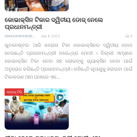
କୋଭାକ୍ସିନ ଟିକାର ଦ୍ୱିତୀୟ ଡୋଜ୍ ନେଲେ
ପ୍ରଧାନମନ୍ତ୍ରୀ
SWADHIKARNEWS
Apr 8, 2021
0
ଭୁବନେଶ୍ବର: ଆଜି କରୋନା ଟିକା କୋଭାକ୍ସିନର ଦ୍ୱିତୀୟ ଡୋଜ
ନେଇଛନ୍ତି ପ୍ରଧାନମନ୍ତ୍ରୀ ନରେନ୍ଦ୍ର ମୋଦୀ । ଦିଲ୍ଲୀ ଏମ୍ସରେ
କୋଭାକ୍ସିନ ଟିକା ନେବା ସହ ଲୋକଙ୍କୁ ଭ୍ୟାକ୍ସିନ ନେବା ପାଇଁ
ଅନୁରୋଧ କରିଛନ୍ତି ପ୍ରଧାନମନ୍ତ୍ରୀ। କହିଛନ୍ତି ଭୂତାଣୁକୁ ହରାଇବା ପାଇଁ
ଟିକାକରଣ ଆମ ପାଖରେ ଏକ
…
ଲାଇଭ୍ ଟିଭି