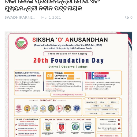
ଟୀକା ନେଲେ ପ୍ରଧାନମନ୍ତ୍ରୀ ମୋଦୀ ଏବଂ
ମୁଖ୍ୟମନ୍ତ୍ରୀ ନବୀନ ପଟ୍ଟନାୟକ
SWADHIKARNEWS
Mar 1, 2021
0