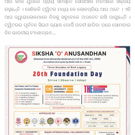
ଆଜି କାଲି ଯୁଗରେ ପ୍ରାୟ ସମସ୍ତେ ସୋସିଆଲ ମିଡିଆରେ ସକ୍ରିୟ
ରହୁଛନ୍ତି । ସେହିଭଳି ଟ୍ୱିଟର ମଧ୍ୟ କେ ଲୋକପ୍ରିୟ ଆପ ଅଟେ । ଏହି
ଆପ ଦ୍ୱାରାଲୋକମାନେ ନିଜକୁ ସବୁବେଳେ ଅପଡେଟ ରଖି ପାରୁଛନ୍ତି ।
ଟ୍ୱିଟରର ପୂର୍ବତନ ସିଇଓ ଜ୍ୟାକ ଡୋର୍ସି ପଦବୀ ଛାଡିବା ପରେ ସୋମବାର
ଦିନ ଭାରତୀୟ ବଂଶୋଦ୍ଭବ
…