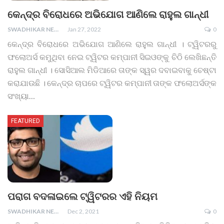
କେନ୍ଦ୍ର ବିରୋଧରେ ଅଭିଯୋଗ ଆଣିଲେ ରାହୁଲ ଗାନ୍ଧୀ
SWADHIKAR NEWS
Jan 27, 2022
0
କେନ୍ଦ୍ର ବିରୋଧରେ ଅଭିଯୋଗ ଆଣିଲେ ରାହୁଲ ଗାନ୍ଧୀ । ଟ୍ୱିଟରରୁ
ଫଲୋଅର୍ସ କମୁଥିବା ନେଇ ଟ୍ୱିଟର କମ୍ପାନୀ ସିଇଓଙ୍କୁ ଚିଠି ଲେଖିଛନ୍ତି
ରାହୁଲ ଗାନ୍ଧୀ । ସୋସିଆଲ ମିଡିଆରେ ତାଙ୍କ ସ୍ୱର ଦବାଇବାକୁ ଚେଷ୍ଟା
କରାଯାଉଛି । କେନ୍ଦ୍ର ଚାପରେ ଟ୍ୱିଟର କମ୍ପାନୀ ତାଙ୍କ ଫଲୋଅର୍ସଙ୍କ
ସଂଖ୍ୟା
…
FEATURED
ପରାଗ ବଦଳାଇଲେ ଟ୍ୱିଟରର ଏହି ନିୟମ
SWADHIKAR NEWS
Dec 2, 2021
0