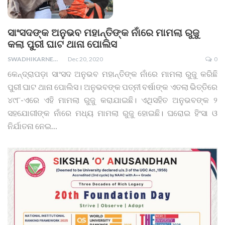
ସାଂସଦଙ୍କ ଅନୁଭବ ମହାନ୍ତିଙ୍କ ନାଁରେ ମାମଲା ରୁଜୁ
କଲା ପୁରୀ ଘାଟ ଥାନା ପୋଲିସ
SWADHIKARNEWS
Dec 20, 2020
0
କେନ୍ଦ୍ରାପଡ଼ା ସାଂସଦ ଅନୁଭବ ମହାନ୍ତିଙ୍କ ନାଁରେ ମାମଲା ରୁଜୁ କରିଛି
ପୁରୀ ଘାଟ ଥାନା ପୋଲିସ। ଅନୁଭବଙ୍କ ପତ୍ନୀ ବର୍ଷାଙ୍କ ଏତଲା ଭିତ୍ତିରେ
୪୯୮-ଏରେ ଏହି ମାମଲା ରୁଜୁ କରାଯାଇଛି। ଏଥିସହିତ ଅନୁଭବଙ୍କ ୨
ସହଯୋଗୀଙ୍କ ନାଁରେ ମଧ୍ୟ ମାମଲା ରୁଜୁ ହୋଇଛି। ଘରୋଇ ହିଂସା ଓ
ନିର୍ଯାତନା ନେଇ
…