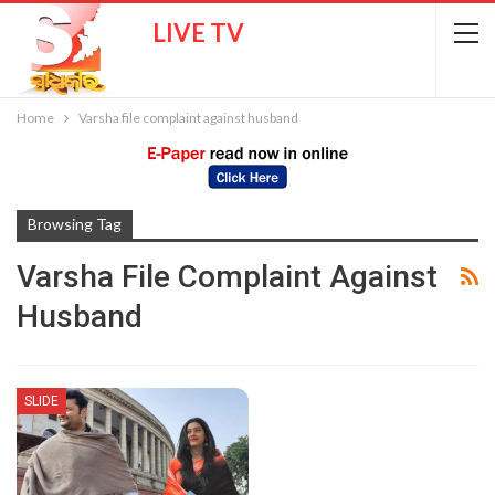
LIVE TV
Home
Varsha file complaint against husband
Browsing Tag
Varsha File Complaint Against
Husband
SLIDE