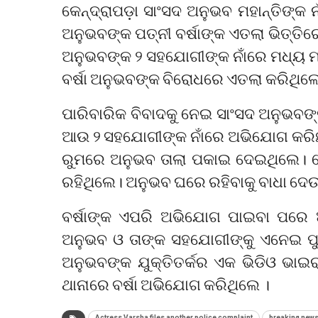
କେନ୍ଦ୍ରାପଡ଼ା ସାଂସଦ ଅନୁଭବ ମହାନ୍ତିଙ୍କ 
ଅନୁଭବଙ୍କ ପତ୍ନୀ ବର୍ଷାଙ୍କ ଏତଲା ଭିତ୍ତିର
ଅନୁଭବଙ୍କ ୨ ସହଯୋଗୀଙ୍କ ନାଁରେ ମଧ୍ୟ ମାମ
ବର୍ଷା ଅନୁଭବଙ୍କ ବିରୋଧରେ ଏତଲା କରିଥିଲ
ପାରିବାରିକ ବିବାଦକୁ ନେଇ ସାଂସଦ ଅନୁଭବଙ୍
ଆଉ ୨ ସହଯୋଗୀଙ୍କ ନାଁରେ ଅଭିଯୋଗ କରିଛନ
ରୁମରେ ଅନୁଭବ ତାଲା ପକାଇ ଦେଇଥିଲେ। ସେଥ
ରହିଥିଲେ। ଅନୁଭବ ଘରେ ରହିବାକୁ ବାଧା ଦେ
ବର୍ଷାଙ୍କ ଏପରି ଅଭିଯୋଗ ପାଇବା ପରେ ଅ
ଅନୁଭବ ଓ ତାଙ୍କ ସହଯୋଗୀଙ୍କୁ ଏନେଇ ପୁଲ
ଅନୁଭବଙ୍କ ଯୁକ୍ତିତର୍କର ଏକ ଭିଡିଓ ଭାଇ
ଥାନାରେ ବର୍ଷା ଅଭିଯୋଗ କରିଥିଲେ ।
Actress Varsha files another police complaint
breaking news