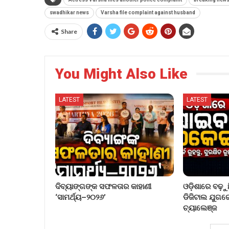
swadhikar news
Varsha file complaint against husband
Share
You Might Also Like
LATEST
LATEST
ଦିବ୍ୟାଙ୍ଗଙ୍କ ସଫଳତାର କାହାଣୀ
ଓଡ଼ିଶାରେ ବଢ଼
‘ସାମର୍ଥ୍ୟ–୨୦୨୬’
ଡିଜିଟାଲ ଯୁଗର
ଚ୍ୟାଲେଞ୍ଜ