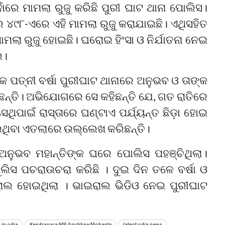
ନାଁରେ ମାମଲା ରୁଜୁ କରିଛି ପୁରୀ ଘାଟ ଥାନା ପୋଲିସ।
େ ୪୯୮-ଏରେ ଏହି ମାମଲା ରୁଜୁ କରାଯାଇଛି। ଏଥିସହିତ
ଲା ରୁଜୁ ହୋଇଛି। ଘରୋଇ ହିଂସା ଓ ନିର୍ଯାତନା ନେଇ
େ।
କ ପତ୍ନୀ ବର୍ଷା ପୁରୀଘାଟ ଥାନାରେ ଅନୁଭବ ଓ ତାଙ୍କ
୍ତି। ଅଭିଯୋଗରେ ସେ କହିଛନ୍ତି ଯେ, ଗତ ରାତିରେ
ିପାଇଁ ରାସ୍ତାରେ ଘଣ୍ଟାଏ ପର୍ଯ୍ୟନ୍ତ ଛିଡ଼ା ହୋଇ
ଉଥିବା ଏତଲାରେ ଉଲ୍ଲେଖ କରିଛନ୍ତି।
ନୁଭବ ମହାନ୍ତିଙ୍କ ଘରେ ପୋଲିସ ପହଞ୍ଚିଥିଲା।
ିସ ପଚରାଉଚରା କରିଛି । ଦୁଇ ଦିନ ତଳେ ବର୍ଷା ଓ
ରାଲ ହୋଇଥିଲା । ଭାଇରାଲ ଭିଡିଓ ନେଇ ପୁରୀଘାଟ
 in odia
Kendrapara MP Anubhav Mohanty
latest odia news