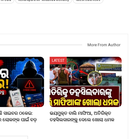
More From Author
LATEST
ୁଛି ସାଇବର ଠକେଇ:
ଭୟମୁକ୍ତ ବାଲି ମାଫିଆ, ଅତିରିକ୍ତ
େ ଲୋକଙ୍କ ପାଇଁ ବଡ଼
ତହସିଲଦାରଙ୍କୁ ଦେଲେ ଖୋଲା ଧମକ