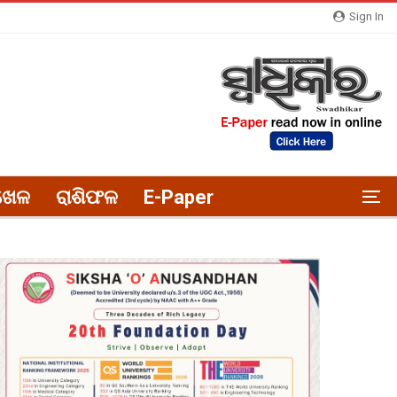
Sign In
ଖେଳ
ରାଶିଫଳ
E-Paper