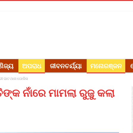
ଣିଜ୍ୟ
ଅପରାଧ
ଜୀବନଚର୍ଯ୍ୟା
ମନୋରଞ୍ଜନ
ୁରୀ ଘାଟ ଥାନା ପୋଲିସ
ଙ୍କ ନାଁରେ ମାମଲା ରୁଜୁ କଲା