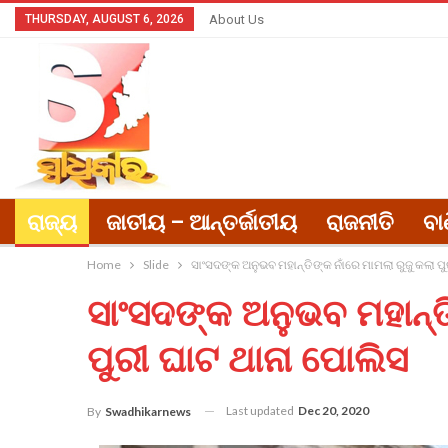
THURSDAY, AUGUST 6, 2026
About Us
ରାଜ୍ୟ
ଜାତୀୟ – ଆନ୍ତର୍ଜାତୀୟ
ରାଜନୀତି
ବା
Home
Slide
ସାଂସଦଙ୍କ ଅନୁଭବ ମହାନ୍ତିଙ୍କ ନାଁରେ ମାମଲା ରୁଜୁ କଲା ପ
ସାଂସଦଙ୍କ ଅନୁଭବ ମହାନ୍ତି
ପୁରୀ ଘାଟ ଥାନା ପୋଲିସ
Last updated
Dec 20, 2020
By
Swadhikarnews