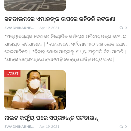
ସଟଡାଉନରେ ଏମାନଙ୍କ ଉପରେ ରହିବନି କଟକଣା
SWADHIKARNEWS
Apr 19, 2021
0
*ଅତ୍ୟାବଶ୍ୟକ ସେବାରେ ନିୟୋଜିତ କର୍ମଚାରୀ ପରିଚୟ ପତ୍ର ଦେଖାଇ
ଯାତାୟତ କରିପାରିବେ | *ବାହାଘରରେ ସର୍ବମୋଟ ୫୦ ଜଣ ଲୋକ ଯୋଗ
ଦେଇପାରିବେ | *ବିବାହ ଶୋଭାଯାତ୍ରାକୁ ମଧ୍ୟ ଅନୁମତି ଦିଆଯାଇନି |
*ଯାତ୍ରା ରଙ୍ଗମଞ୍ଚ,ଅଙ୍ଗନବାଡ଼ି କେନ୍ଦ୍ର ଆଦିକୁ ମଧ୍ୟ ବନ୍ଦ |
LATEST
ନାଇଟ କର୍ଫ୍ୟୁ ପରେ ସପ୍ତାହାନ୍ତ ସଟଡାଉନ୍
SWADHIKARNEWS
Apr 19, 2021
0