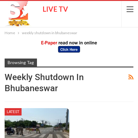
LIVE TV
Home
weekly shutdown in bhubaneswar
Browsing Tag
Weekly Shutdown In
Bhubaneswar
LATEST