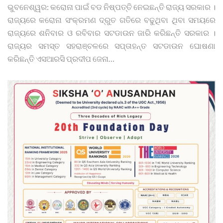
ଭୁବନେଶ୍ୱର: କରୋନା ପାଇଁ ବଡ ନିଷ୍ପତ୍ତି ନେଇଛନ୍ତି ରାଜ୍ୟ ସରକାର ।
ରାଜ୍ୟରେ କରୋନା ସଂକ୍ରମଣ ଦ୍ରୁତ ଗତିରେ ବଢୁଥିବା ଥିବା ସମୟରେ
ରାଜ୍ୟରେ ଶନିବାର ଓ ରବିବାର ସଟଡାଉନ ଜାରି କରିଛନ୍ତି ସରକାର ।
ରାଜ୍ୟର ସମସ୍ତ ସହରାଞ୍ଚଳରେ ସପ୍ତାହନ୍ତ ସଟଡାଉନ ଘୋଷଣା
କରିଛନ୍ତି ଏସଆରସି ପ୍ରଦୀପ ଜେନା
…