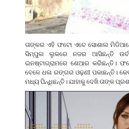
ତାଙ୍କର ଏହି ଫଟୋ ଏବେ ସୋଶାଲ ମିଡିଆରେ 
ସିମ୍ପୁଲ ଲୁକରେ ନଜର ଆସିଛନ୍ତି ଉର୍
ଇନଷ୍ଟାଗ୍ରାମରେ ଶେଆର କରିଛନ୍ତି। ଫଟୋର
ବେଳେ ଧଳା ରଙ୍ଗର ଓଢ଼ଣୀ ପକାଛନ୍ତି। କେବଳ
ମଧ୍ୟ ପିନ୍ଧିଛନ୍ତି। ଯାହାକୁ ଦେଖି ତାଙ୍କ ପ