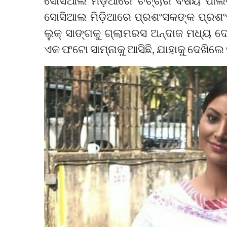
ସୋସିଆଲ ମିଡ଼ିଆରେ ଚର୍ଚ୍ଚାର ବିଷୟ ପାଲଟି
ସୋସିଆଲ ମିଡ଼ିଆରେ ପ୍ରଶଂସକଙ୍କ ପ୍ରଶଂସା
ଲୁକ୍‌ ସାଙ୍ଗକୁ ଗ୍ଲାମରସ ଅନ୍ଦାଜ ମଧ୍ୟ ଦେ
ଏକ ଫଟୋ ସାମ୍ନାକୁ ଆସିଛି, ଯାହାକୁ ଦେଖିଲେ ହ