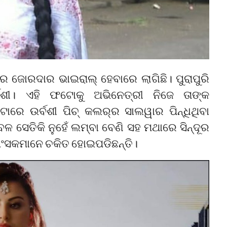
ଜୋରଦାର ଭାଇରାଲ୍ ହେବାରେ ଲାଗିଛି। ପୁରାପୁରି
ବଶୀ। ଏହି ଫଟୋକୁ ଅଭିନେତ୍ରୀ ନିଜେ ତାଙ୍କ
େ ଉର୍ବଶୀ ପିଚ୍‌ କଲର୍‌ର ସାଲୱାର ପିନ୍ଧିଥିବା
 ସେତିକି ନୁହେଁ ଲମ୍ବା ବେଣି ସହ ମଥାରେ ସିନ୍ଦୂର
୍ରଶଂସକମାନେ ଚକିତ ହୋଇପଡିଛନ୍ତି।