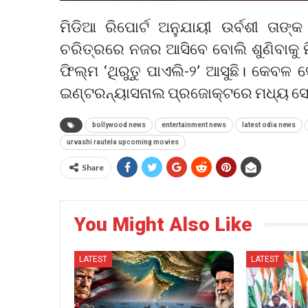
ମିଡିଆ ରିପୋର୍ଟ ଅନୁଯାୟୀ ଉର୍ବଶୀ ତାଙ୍କ
ଚରିତ୍ରରେ ନଜର ଆସିବେ ବୋଲି ଶୁଣିବାକୁ ମି
ଫିଲ୍ମ ‘ଥିରୁତୁ ପାଏଲି-୨’ ଆସୁଛି। କେବଳ 
ଇଣ୍ଟରନ୍ୟାସନାଲ ପ୍ରଜୋକ୍ଟରେ ମଧ୍ୟ ସେ 
bollywood news
entertainment news
latest odia news
urvashi rautela upcoming movies
Share
You Might Also Like
LATEST
LATEST