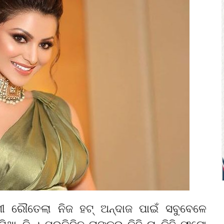
ବଶୀ ରୌତେଲା ନିଜ ହଟ୍ ଅନ୍ଦାଜ ପାଇଁ ସବୁବେଳେ