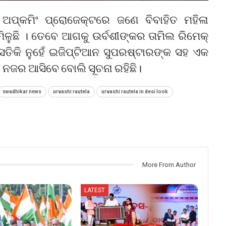
 ଅପ୍‌କମିଂ ପ୍ରୋଜେକ୍ଟରେ ଜଣେ ବିବାହିତ ମହିଳା
ଳୁଛି । ତେବେ ଆଗକୁ ଉର୍ବଶୀଙ୍କର ତାମିଲ ରିମେକ୍‌
ସେତିକି ନୁହେଁ ଇଜିପ୍ଟିଆନ ସୁପରଷ୍ଟାରଙ୍କ ସହ ଏକ
ନଜର ଆସିବେ ବୋଲି ସୂଚନା ରହିଛି।
swadhikar news
urvashi rautela
urvashi rautela in desi look
More From Author
LATEST