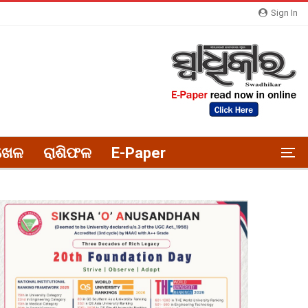
Sign In
ଖେଳ
ରାଶିଫଳ
E-Paper