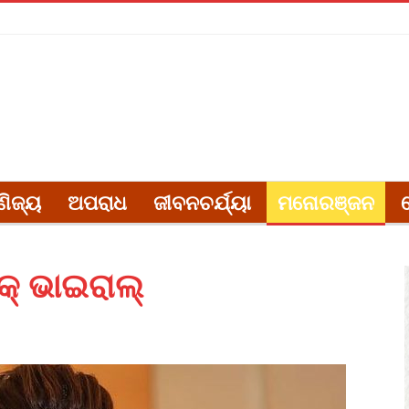
ଣିଜ୍ୟ
ଅପରାଧ
ଜୀବନଚର୍ଯ୍ୟା
ମନୋରଞ୍ଜନ
କ୍ ଭାଇରାଲ୍