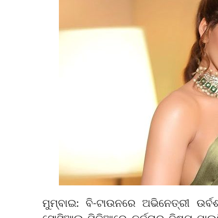
ମୁମ୍ବାଇ: ବି-ଟାଉନରେ ଅଭିନେତ୍ରୀ ଉର୍