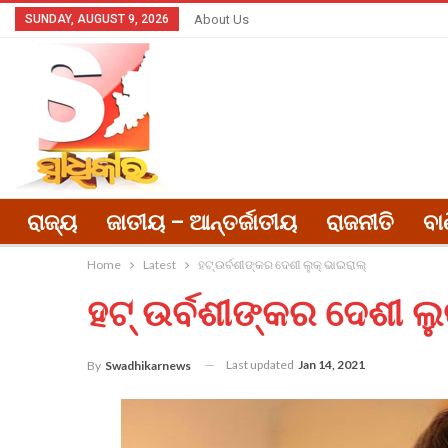
SUNDAY, AUGUST 9, 2026
About Us
ରାଜ୍ୟ
ଜାତୀୟ – ଆନ୍ତର୍ଜାତୀୟ
ରାଜନୀତି
ବା
Home
Latest
ହଟ୍ ଉର୍ବଶୀଙ୍କର ଦେଶୀ ଲୁକ୍ ଭାଇରାଲ୍
ହଟ୍ ଉର୍ବଶୀଙ୍କର ଦେଶୀ ଲୁ
Last updated
Jan 14, 2021
By
Swadhikarnews