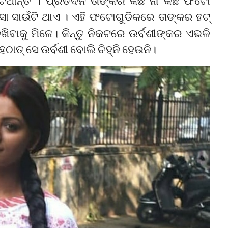
ଥାନ୍ତି । ପ୍ରତିଦିନ ତାଙ୍କର କିଛି ନା କିଛି ଫଟୋ
 ସାଉଁଟି ଥାଏ । ଏହି ଫଟୋଗୁଡିକରେ ତାଙ୍କର ହଟ୍‌
ଖିବାକୁ ମିଳେ। କିନ୍ତୁ ନିକଟରେ ଉର୍ବଶୀଙ୍କର ଏଭଳି
ଠାତ୍‌ ସେ ଉର୍ବଶୀ ବୋଲି ଚିହ୍ନି ହେଉନି।