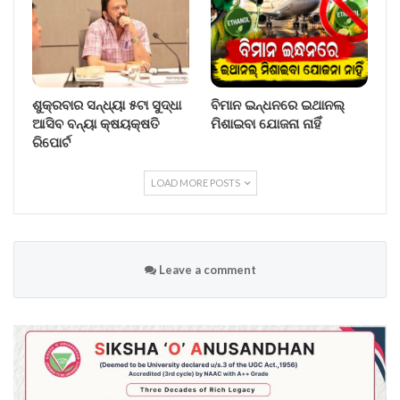
ଶୁକ୍ରବାର ସନ୍ଧ୍ୟା ୫ଟା ସୁଦ୍ଧା
ବିମାନ ଇନ୍ଧନରେ ଇଥାନଲ୍
ଆସିବ ବନ୍ୟା କ୍ଷୟକ୍ଷତି
ମିଶାଇବା ଯୋଜନା ନାହିଁ
ରିପୋର୍ଟ
LOAD MORE POSTS
Leave a comment