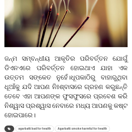
ଜନ୍ମ ସମ୍ବନ୍ଧୀୟ ଆକୃତିର ପରିବର୍ତ୍ତନ ଯୋଗୁଁ
ଡିଏନଏରେ ପରିବର୍ତ୍ତନ ହୋଇଥାଏ ଯାହା ଏକ
ଉତ୍ତମ ସଙ୍କେତ ନୁହେଁ।ଧୂପକାଠିରୁ ବାହାରୁଥିବା
ଧୂଆଁକୁ ଯଦି ଆପଣ ନିଃଶ୍ବାସରେ ଗ୍ରହଣ କରୁଛନ୍ତି
ତେବେ ଏହା ଆପଣଙ୍କ ଫୁସଫୁସରେ ପ୍ରବେଶ କରି
ନିଶ୍ୱାସ ପ୍ରଶ୍ୱାସ ନେବାରେ ମଧ୍ୟ ଆପଣକୁ କଷ୍ଟ
ହୋଇପାରେ।
agarbatti bad for health
Agarbatti smoke harmful for health