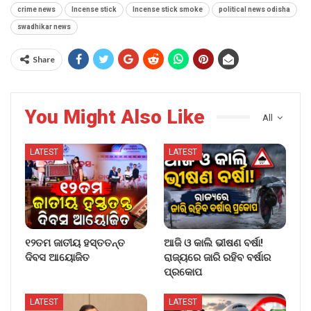
crime news
Incense stick
Incense stick smoke
political news odisha
swadhikar news
Share
You Might Also Like
All
LATEST
LATEST
୧୨ତମ ଜାତୀୟ ହସ୍ତତନ୍ତ
ଆଜି ଓ କାଲି ଭୀଷଣ ବର୍ଷା!
ଦିବସ ଆୟୋଜିତ
ରାଜ୍ୟରେ ଜାରି ରହିବ ବର୍ଷାର
ପ୍ରକୋପ
LATEST
LATEST