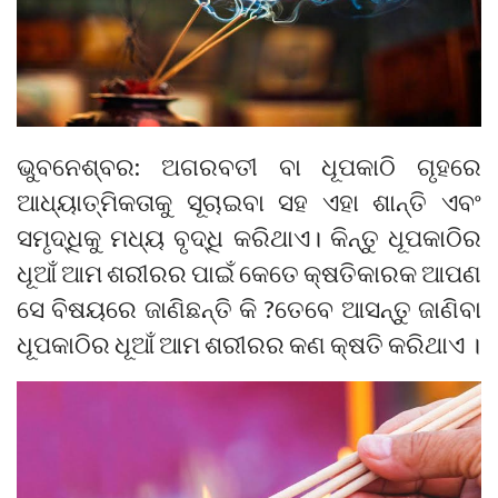
ଭୁବନେଶ୍ବର: ଅଗରବତୀ ବା ଧୂପକାଠି ଗୃହରେ
ଆଧ୍ୟାତ୍ମିକତାକୁ ସୂଚାଇବା ସହ ଏହା ଶାନ୍ତି ଏବଂ
ସମୃଦ୍ଧିକୁ ମଧ୍ୟ ବୃଦ୍ଧି କରିଥାଏ। କିନ୍ତୁ ଧୂପକାଠିର
ଧୂଆଁ ଆମ ଶରୀରର ପାଇଁ କେତେ କ୍ଷତିକାରକ ଆପଣ
ସେ ବିଷୟରେ ଜାଣିଛନ୍ତି କି ?ତେବେ ଆସନ୍ତୁ ଜାଣିବା
ଧୂପକାଠିର ଧୂଆଁ ଆମ ଶରୀରର କଣ କ୍ଷତି କରିଥାଏ ।