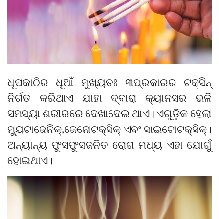
ଧୂପକାଠିର ଧୂଆଁ ମୁଖ୍ୟତଃ ୩ପ୍ରକାରର ଟକ୍ସିନ୍
ନିର୍ଗତ କରିଥାଏ ଯାହା ଦ୍ବାରା କ୍ୟାନସର ଭଳି
ସମସ୍ୟା ଶରୀରରେ ଦେଖାଦେଇ ଥାଏ। ଏଗୁଡ଼ିକ ହେଲା
ମ୍ୟୁଟାଜେନିକ୍,ଜେନୋଟକ୍ସିକ୍ ଏବଂ ସାଇଟୋଟକ୍ସିକ୍।
ଅନ୍ୟାନ୍ୟ ଫୁସଫୁସଜନିତ ରୋଗ ମଧ୍ୟ ଏହା ଯୋଗୁଁ
ହୋଇଥାଏ।