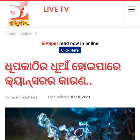
LIVE TV
Home
Latest
ଧୂପକାଠିର ଧୂଆଁ ହୋଇପାରେ
କ୍ୟାନ୍ସରର କାରଣ..
Last updated
Apr 8, 2021
By
Swadhikarnews