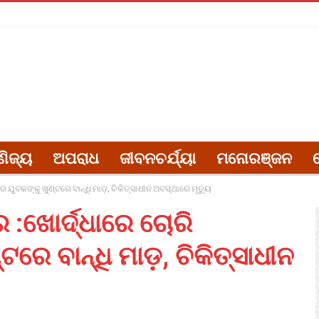
ଣିଜ୍ୟ
ଅପରାଧ
ଜୀବନଚର୍ଯ୍ୟା
ମନୋରଞ୍ଜନ
 ଯୁବକଙ୍କୁ ଖୁଣ୍ଟରେ ବାନ୍ଧି ମାଡ଼, ଚିକିତ୍ସାଧୀନ ଅବସ୍ଥାରେ ମୃତ୍ୟୁ
 :ଖୋର୍ଦ୍ଧାରେ ଚୋରି
ରେ ବାନ୍ଧି ମାଡ଼, ଚିକିତ୍ସାଧୀନ