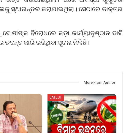
ାଲକୁ ସ୍ଥାନାନ୍ତର କରାଯାଇଥିଲା। ସେଠାରେ ଡାକ୍ତର
ୋଷୀଙ୍କ ବିରୋଧରେ କଡ଼ା କାର୍ଯ୍ୟାନୁଷ୍ଠାନ ଦାବି
ଦନ୍ତ ଜାରି ରଖିଥିବା ସୂଚନା ମିଳିଛି।
More From Author
LATEST