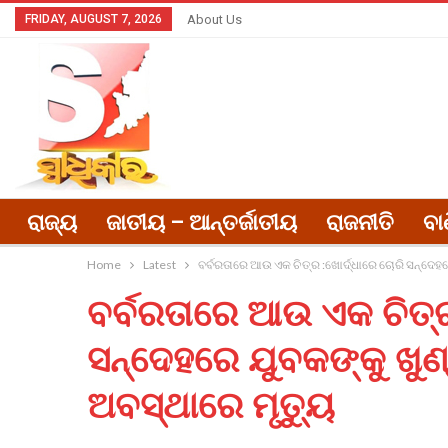
FRIDAY, AUGUST 7, 2026
About Us
ରାଜ୍ୟ
ଜାତୀୟ – ଆନ୍ତର୍ଜାତୀୟ
ରାଜନୀତି
ବା
Home
Latest
ବର୍ବରତାରେ ଆଉ ଏକ ଚିତ୍ର :ଖୋର୍ଦ୍ଧାରେ ଚୋରି ସନ୍ଦେହରେ
ବର୍ବରତାରେ ଆଉ ଏକ ଚିତ୍ର
ସନ୍ଦେହରେ ଯୁବକଙ୍କୁ ଖୁଣ୍ଟ
ଅବସ୍ଥାରେ ମୃତ୍ୟୁ