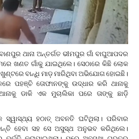
 ବାଣପୁର ଥାନା ଅନ୍ତର୍ଗତ ଭୀମପୁର ଗାଁ ବାଘୁଆପଦର
ାମରେ ଖଣତ ଗାଁକୁ ଯାଇଥିଲେ। ସେଠାରେ କିଛି ଲୋକ
 ଖୁଣ୍ଟରେ ବାନ୍ଧି ମାଡ଼ ମାରିଥିବା ଅଭିଯୋଗ ହୋଇଛି।
େ ପହଞ୍ଚି ତୋଫାନଙ୍କୁ ଉଦ୍ଧାର କରି ଥାନାକୁ
ନାକୁ ଡାକି ଏକ ମୁଚାଲିକା ପରେ ତାଙ୍କୁ ଛାଡ଼ି
୍ୱାସ୍ଥ୍ୟ ହଠାତ୍ ଅବନତି ଘଟିଥିଲା। ପରିବାର
ାନ୍ତି ହେବା ସହ ସେ ଅସୁସ୍ଥ ଅନୁଭବ କରିଥିଲେ।
 ଭର୍ତ୍ତି କରାଯାଇଥିଲା। ପରେ ଅବସ୍ଥା ଗୁରୁତର