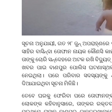
ସୂଚନା ଅନୁଯାୟୀ, ଗତ ୨୮ ଜୁନ୍ ଅପରାହ୍ଣରେ
ସାହିର ବାସିନ୍ଦା ତୋଫାନ ନାୟକ କୌଣସି କ
ତାଙ୍କୁ ଚୋରି ସନ୍ଦେହରେ ଅଟକ ରଖି ବିଦ୍ୟୁତ୍
ଖବର ପାଇ ବାଣପୁର ପୋଲିସ ଘଟଣାସ୍ଥଳର
ନେଇଥିଲା। ପରେ ପରିବାର ସଦସ୍ୟଙ୍କୁ ଥା
ଦିଆଯାଇଥିବା ସୂଚନା ମିଳିଛି।
ତେବେ ଘରକୁ ଫେରିବା ପରେ ତୋଫାନଙ୍କ ସ
ଲୋକଙ୍କ କହିବାନୁସାରେ, ତାଙ୍କର ରକ୍ତବ
ପ୍ରଥମେ ତାଙ୍କୁ ବାଣପୁର ଡାକ୍ତରଖାନାରେ