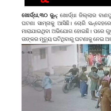
ଖୋର୍ଦ୍ଧା,୩୦ ଜୁନ୍:
ଖୋର୍ଦ୍ଧା ଜିଲ୍ଲାର ବା
ଘଟଣା ସାମ୍ନାକୁ ଆସିଛି। ଚୋରି ସନ୍ଦେହରେ 
ମାରାଯାଇଥିବା ଅଭିଯୋଗ ହୋଇଛି। ପରେ ଗୁର
ତାଙ୍କର ମୃତ୍ୟୁ ଘଟିଥିବାରୁ ଘଟଣାକୁ ନେଇ ଅ