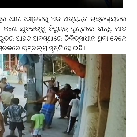
ଣପୁର ଥାନା ଅଞ୍ଚଳରୁ ଏକ ଅତ୍ୟନ୍ତ ଚାଞ୍ଚଲ୍ୟକର
ଜଣେ ଯୁବକଙ୍କୁ ବିଦ୍ୟୁତ୍ ଖୁଣ୍ଟରେ ବାନ୍ଧି ମାଡ଼
ୁତର ଆହତ ଅବସ୍ଥାରେ ଚିକିତ୍ସାଧୀନ ଥିବା ବେଳେ
ଞ୍ଚଳରେ ଚାଞ୍ଚଲ୍ୟ ସୃଷ୍ଟି ହୋଇଛି।