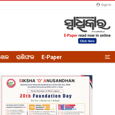
Sign In
ଖେଳ
ରାଶିଫଳ
E-Paper