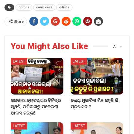
corona
covid case
odisha
Share
You Might Also Like
All
LATEST
LATEST
ସରକାରୀ ବ୍ୟବସ୍ଥାର ବିଚିତ୍ର
ବନ୍ୟା ମୁକାବିଲା ମିଛ କହୁଛି କି
ସ୍ଥିତି, ତାମିଲନାଡୁ ପଳେଇଲା
ପ୍ରଶାସନ ?
ଆବାସ ଟଙ୍କା!
LATEST
LATEST