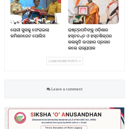
ଚୋରୀ ସୁନାକୁ ଫେରାଇଲା
ରାଷ୍ଟ୍ରପତିଙ୍କୁ ଓଡ଼ିଶାର
କମିଶନରେଟ ପୋଲିସ
ହସ୍ତତନ୍ତ ଓ ହସ୍ତଶିଳ୍ପର
କଳାକୃତି ଉପହାର ପ୍ରଦାନ
କଲେ ରାଜ୍ୟପାଳ
LOAD MORE POSTS
Leave a comment