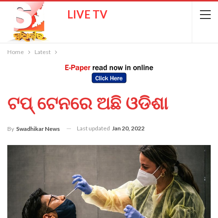
LIVE TV
Home
Latest
ଟପ୍ ଟେନରେ ଅଛି ଓଡିଶା
Last updated
Jan 20, 2022
By
Swadhikar News