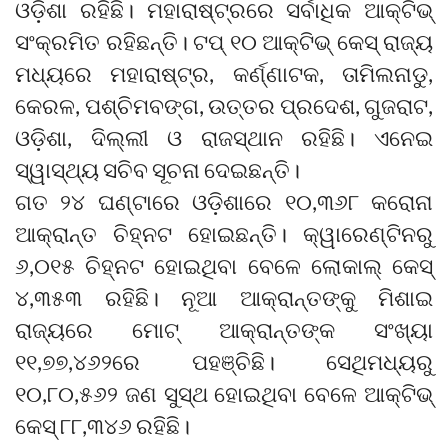
ଓଡ଼ିଶା ରହିଛି। ମହାରାଷ୍ଟ୍ରରେ ସର୍ବାଧିକ ଆକ୍ଟିଭ୍
ସଂକ୍ରମିତ ରହିଛନ୍ତି। ଟପ୍ ୧୦ ଆକ୍ଟିଭ୍ କେସ୍ ରାଜ୍ୟ
ମଧ୍ୟରେ ମହାରାଷ୍ଟ୍ର, କର୍ଣ୍ଣାଟକ, ତାମିଲନାଡୁ,
କେରଳ, ପଶ୍ଚିମବଙ୍ଗ, ଉତ୍ତର ପ୍ରଦେଶ, ଗୁଜରାଟ,
ଓଡ଼ିଶା, ଦିଲ୍ଲୀ ଓ ରାଜସ୍ଥାନ ରହିଛି। ଏନେଇ
ସ୍ୱାସ୍ଥ୍ୟ ସଚିବ ସୂଚନା ଦେଇଛନ୍ତି।
ଗତ ୨୪ ଘଣ୍ଟାରେ ଓଡ଼ିଶାରେ ୧୦,୩୬୮ କରୋନା
ଆକ୍ରାନ୍ତ ଚିହ୍ନଟ ହୋଇଛନ୍ତି। କ୍ୱାରେଣ୍ଟିନରୁ
୬,୦୧୫ ଚିହ୍ନଟ ହୋଇଥିବା ବେଳେ ଲୋକାଲ୍ କେସ୍
୪,୩୫୩ ରହିଛି। ନୂଆ ଆକ୍ରାନ୍ତଙ୍କୁ ମିଶାଇ
ରାଜ୍ୟରେ ମୋଟ୍ ଆକ୍ରାନ୍ତଙ୍କ ସଂଖ୍ୟା
୧୧,୭୭,୪୬୨ରେ ପହଞ୍ଚିଛି। ସେଥିମଧ୍ୟରୁ
୧୦,୮୦,୫୬୨ ଜଣ ସୁସ୍ଥ ହୋଇଥିବା ବେଳେ ଆକ୍ଟିଭ୍
କେସ୍ ୮୮,୩୪୬ ରହିଛି।