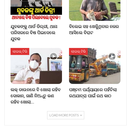
ଯୁବକଙ୍କୁ ଥାର୍ଡ ଡିଗ୍ରୀ, ଥାନା
ବିଲେଇ ସହ ଖେଳୁିଥିବାର ନଜର
ପରିସରରେ ବିଷ ପିଇଦେଲେ
ଆସିଲେ ବିରାଟ
ଯୁବକ
ଲାଇଭ୍ ଟିଭି
ଲାଇଭ୍ ଟିଭି
ଲକ୍ ଡାଉନରେ ବି ଖୋଲା ରହିବ
ପଞ୍ଚମ ପର୍ଯ୍ୟାୟରେ ପହଁଚିଲା
ଦୋକାନ, ଜାଣି ନିଅନ୍ତୁ କଣ
ରଥଯାତ୍ରା ପାଇଁ ରଥ କାଠ
ରହିବ ଖୋଲା…
LOAD MORE POSTS