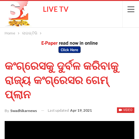
LIVE TV
Home
ଲାଇଭ୍ ଟିଭି
କଂଗ୍ରେସକୁ ଦୁର୍ବଳ କରିବାକୁ
ରାଜ୍ୟ କଂଗ୍ରେସର ଗେମ୍
ପ୍ଲାନ
Last updated
Apr 19, 2021
By
Swadhikarnews
VIDEO