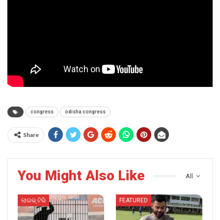
congress
odisha congress
Share
You Might Also Like
All
ଲାଇଭ୍ ଟିଭି
FEATURED