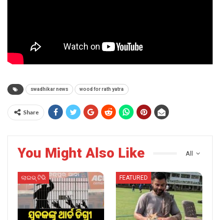
swadhikar news
wood for rath yatra
Share
You Might Also Like
All
ଲାଇଭ୍ ଟିଭି
FEATURED