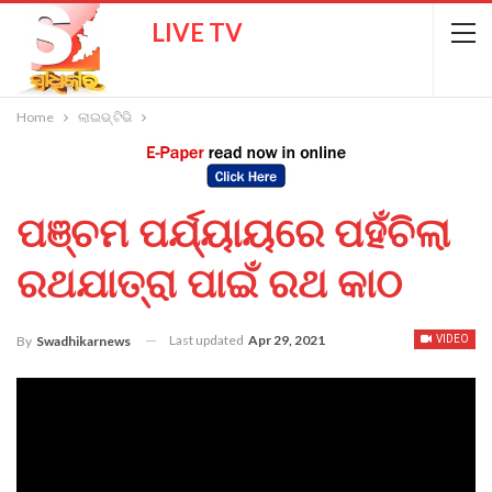
LIVE TV
Home
ଲାଇଭ୍ ଟିଭି
ପଞ୍ଚମ ପର୍ଯ୍ୟାୟରେ ପହଁଚିଲା
ରଥଯାତ୍ରା ପାଇଁ ରଥ କାଠ
Last updated
Apr 29, 2021
By
Swadhikarnews
VIDEO