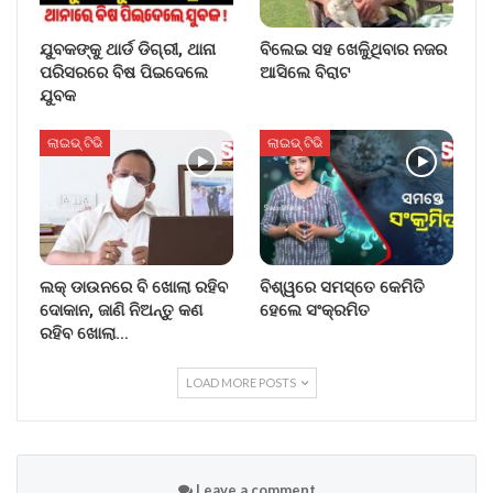
ଯୁବକଙ୍କୁ ଥାର୍ଡ ଡିଗ୍ରୀ, ଥାନା
ବିଲେଇ ସହ ଖେଳୁିଥିବାର ନଜର
ପରିସରରେ ବିଷ ପିଇଦେଲେ
ଆସିଲେ ବିରାଟ
ଯୁବକ
ଲାଇଭ୍ ଟିଭି
ଲାଇଭ୍ ଟିଭି
ଲକ୍ ଡାଉନରେ ବି ଖୋଲା ରହିବ
ବିଶ୍ୱରେ ସମସ୍ତେ କେମିତି
ଦୋକାନ, ଜାଣି ନିଅନ୍ତୁ କଣ
ହେଲେ ସଂକ୍ରମିତ
ରହିବ ଖୋଲା…
LOAD MORE POSTS
Leave a comment