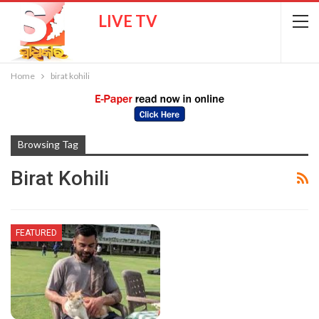
LIVE TV
Home
birat kohili
Browsing Tag
Birat Kohili
FEATURED