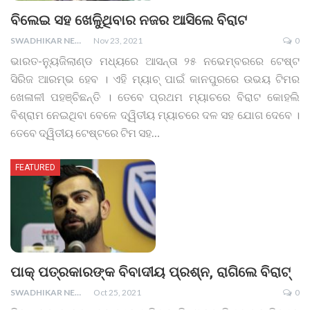
ବିଲେଇ ସହ ଖେଳୁିଥିବାର ନଜର ଆସିଲେ ବିରାଟ
SWADHIKAR NEWS
Nov 23, 2021
0
ଭାରତ-ନ୍ୟୁଜିଲାଣ୍ଡ ମଧ୍ୟରେ ଆସନ୍ତା ୨୫ ନଭେମ୍ବରରେ ଟେଷ୍ଟ
ସିରିଜ ଆରମ୍ଭ ହେବ । ଏହି ମ୍ୟାଚ୍ ପାଇଁ କାନପୁରରେ ଉଭୟ ଟିମର
ଖେଳାଳୀ ପହଞ୍ଚିଛନ୍ତି । ତେବେ ପ୍ରଥମ ମ୍ୟାଚରେ ବିରାଟ କୋହଲି
ବିଶ୍ରାମ ନେଇଥିବା ବେଳେ ଦ୍ୱିତୀୟ ମ୍ୟାଚରେ ଦଳ ସହ ଯୋଗ ଦେବେ ।
ତେବେ ଦ୍ୱିତୀୟ ଟେଷ୍ଟରେ ଟିମ ସହ
…
FEATURED
ପାକ୍ ପତ୍ରକାରଙ୍କ ବିବାଦୀୟ ପ୍ରଶ୍ନ, ରାଗିଲେ ବିରାଟ୍
SWADHIKAR NEWS
Oct 25, 2021
0