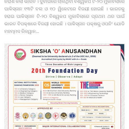
ନିରାଶ କଲା ଭାରତ । ଦୁବାଇରେ ଚାଲିଥିବା ବିଶ୍ୱକପ ଟି-୨୦ ମୁକାବିଲାରେ
ପାକିସ୍ତାନ ୧୩ଟି ବଲ ଓ ୧୦ ୱିକେଟରେ ବିଜୟୀ ହୋଇଛି । ଭାରତକୁ
ହରାଇ ପାକିସ୍ତାନ ଟି-୨୦ ବିଶ୍ୱକପ ମୁକାବିଲାରେ ପ୍ରଥମ ଥର ପାଇଁ
ଭାରତ ବିପକ୍ଷରେ ବିଜୟୀ ହୋଇଛି । ପାକିସ୍ତାନ ପକ୍ଷରୁ ଓପନିଂ ଯୋଡି
ମହମ୍ମଦ ରିଜୱାନ
…