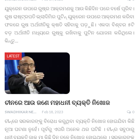
ୟୁକ୍ରେନ ଉପରେ ରୁଷ୍‌ର ଆକ୍ରମଣକୁ ଆଉ କିଛିଦିନ ପରେ ବର୍ଷେ ପୂରିବ।
ରୁଷ ରାଷ୍ଟ୍ରପତି ଭ୍ଲାଦିମିର ପୁଟିନ୍‌ ୟୁ‌କ୍ରେନ ଉପରେ ଆକ୍ରମଣ କରିବା
ଫଳରେ ରୁଷ ଅର୍ଥନୀତିକୁ କ୍ଷତି ସହିବାକୁ ପଡ଼ୁଛି। ଏକଦା ବିଶ୍ବର ୫ଟି
ବଡ଼ ଅର୍ଥନୀତି ମଧ୍ୟରେ ରୁଷ୍‌କୁ ରଖିବାକୁ ପୁଟିନ ଯୋଜନା କରିଥିଲେ।
କିନ୍ତୁ
…
LATEST
ଚୀନରେ ଆଉ ଜଣେ ମହାଧନୀ ବ୍ୟକ୍ତି ନିଖୋଜ
SWADHIKAR NEWS
Feb 18, 2023
0
ଚୀନ୍‌ରେ ସରକାରଙ୍କୁ ବିରୋଧ କରୁଥିବା ବ୍ୟକ୍ତି ନିଖୋଜ ହୋଇଯିବା କିଛି
ନୂଆ ଘଟଣା ନୁହେଁ। ପୂର୍ବରୁ ଏପରି ଅନେକ ଥର ଘଟିଛି । ଚୀନ୍‌ର ସବୁଠାରୁ
ଧନୀ ବ୍ୟକ୍ତି ଜାକ୍‌ ମା କିଛି ଦିନ ତଳେ ନିଖୋଜ ହୋଇଥିଲେ । ସରକାରଙ୍କ