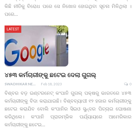
କିଛି ନୀତିକୁ ବିରୋଧ ପରେ ସେ ନିଖୋଜ ହୋଇଥିବା ସୂଚନା ମିଳିଥିଲା ।
ପରେ
…
LATEST
୪୫୩ କର୍ମଚାରୀଙ୍କୁ ଛଟେଇ ଦେଲା ଗୁଗଲ୍
SWADHIKAR NEWS
Feb 18, 2023
0
ବିଶ୍ବର ବଡ଼ ଇଣ୍ଟ‌ରନେଟ୍‌ କଂପାନି ଗୁଗଲ୍ ପକ୍ଷରୁ ଭାରତରେ ୪୫୩
କର୍ମଚାରୀଙ୍କୁ ବିଦା କରାଯାଇଛି। ବିଶ୍ବବ୍ୟାପୀ ୧୨ ହଜାର କର୍ମଚାରୀଙ୍କୁ
ଛଟେଇ କରାଯିବ ବୋଲି କଂପାନିର ସିଇଓ ସୁନ୍ଦର ପିଚ୍ଚାଇ ଘୋଷଣା
କରିଥିଲେ। କଂପାନି ପ୍ରାରମ୍ଭିକ ପର୍ଯ୍ୟାୟରେ ଆମେରିକାର
କର୍ମଚାରୀଙ୍କୁ ଛଟେଇ
…