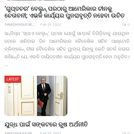
‘ଗୁପ୍ତଚର’ ବେଲୁନ୍ ପରଠାରୁ ଆମେରିକାର ଚୀନକୁ
ଚେତାବନୀ; ଏଭଳି କାର୍ଯ୍ୟର ପୁନରାବୃତ୍ତି ନହେବା ଉଚିତ
SWADHIKAR NEWS
Feb 19, 2023
0
ସନ୍ଦିଗ୍ଧ ‘ସ୍ପାଏ ବେଲୁନ୍‌’ ଘଟଣା ଯୋଗୁଁ ସମ୍ପର୍କ ବିଗିଡ଼ିବାକୁ ଯାଉଥିବା
ବେଳେ ଶନିବାର ଦିନ ଆମେରିକାର ବୈଦେଶିକ ସଚିବ ଆଣ୍ଟୋନି
ବ୍ଲିଙ୍କେନ୍‌ ଚୀନା ବୈଦେଶିକ ସଚିବ ୱାଙ୍ଗ୍‌ ୟିଙ୍କୁ ଭେଟି ସତର୍କ କରାଇ
କହିଛନ୍ତି ଯେ, ଏଭଳି ଦାୟିତ୍ବହୀନ କାର୍ଯ୍ୟର ପୁନରାବୃତ୍ତି ହେବା ଅନୁଚିତ।
…
LATEST
ଯୁଦ୍ଧ ପାଇଁ ସଙ୍କଟରେ ରୁଷ ଅର୍ଥନୀତି
SWADHIKAR NEWS
Feb 19, 2023
0