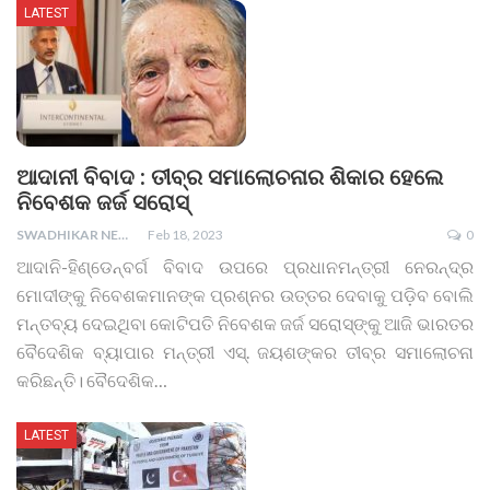
LATEST
ଆଦାନୀ ବିବାଦ : ତୀବ୍ର ସମାଲୋଚନାର ଶିକାର ହେଲେ
ନିବେଶକ ଜର୍ଜ ସରୋସ୍
SWADHIKAR NEWS
Feb 18, 2023
0
ଆଦାନି-ହିଣ୍ଡେନ୍‌ବର୍ଗ ବିବାଦ ଉପରେ ପ୍ରଧାନମନ୍ତ୍ରୀ ନେରନ୍ଦ୍ର
ମୋଦୀଙ୍କୁ ନିବେଶକମାନଙ୍କ ପ୍ରଶ୍ନର ଉତ୍ତର ଦେବାକୁ ପଡ଼ିବ ବୋଲି
ମନ୍ତବ୍ୟ ଦେଇଥିବା କୋଟିପତି ନିବେଶକ ଜର୍ଜ ସରୋସ୍‌ଙ୍କୁ ଆଜି ଭାରତର
ବୈଦେଶିକ ବ୍ୟାପାର ମନ୍ତ୍ରୀ ଏସ୍‌. ଜୟଶଙ୍କର ତୀବ୍ର ସମାଲୋଚନା
କରିଛନ୍ତି।
ବୈଦେଶିକ
…
LATEST