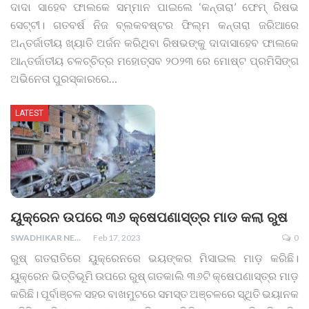
ଦାଦା ସାହେବ ଫାଲକେ ସମ୍ମାନ ପାଇଲେ ‘କନ୍ତାରା’ ଫେମ୍ ରିଷଭ
ସେଟ୍ଟୀ। ଗତବର୍ଷ ନିଜ ବ୍ଲକବଷ୍ଟର ଫିଲ୍ମ କନ୍ତାରା ଜରିଆରେ
ଅନ୍ତର୍ଜାତୀୟ ଖ୍ୟାତି ଅର୍ଜନ କରିଥିବା ରିଷଭଙ୍କୁ ଦାଦାସାହେବ ଫାଲକେ
ଆନ୍ତର୍ଜାତୀୟ ଚଳଚ୍ଚିତ୍ର ମହୋତ୍ସବ ୨୦୨୩ ରେ ମୋଷ୍ଟ ପ୍ରମିସିଙ୍ଗ
ଅଭିନେତା ପୁରସ୍କାରରେ
…
LATEST
ୟୁକ୍ରେନ ଉପରେ ୩୬ କ୍ଷେପଣାସ୍ତ୍ର ମାଡ କଲା ରୁଷ
SWADHIKAR NEWS
Feb 17, 2023
0
ରୁଷ୍ ଗତରାତିରେ ୟୁକ୍ରେନରେ ଭୟଙ୍କର ମିସାଇଲ ମାଡ଼ କରିଛି।
ୟୁକ୍ରେନ ଭିତ୍ତିଭୂମି ଉପରେ ରୁଷ୍‌ ଗତକାଲି ୩୬ଟି କ୍ଷେପଣାସ୍ତ୍ର ମାଡ଼
କରିଛି। ପୂର୍ବାଞ୍ଚଳ ସହର ବାଖମୁଟରେ ସମସ୍ତ ଅଞ୍ଚଳରେ ସ୍ଥିତି ଭୟାନକ