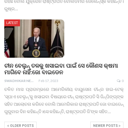
ରହିଛି ବୋଲି ୟୁକ୍ରେନ ରାଷ୍ଟ୍ରପତି ବୋଲଡିମିର ଜେଲେନ୍‌ସ୍କି କହିଛନ୍ତି।
ରୁଷ୍‌ର
…
LATEST
ଚୀନ ବେଲୁନ୍ ତଳକୁ ଖସାଇବା ପାଇଁ ସେ କୌଣସ କ୍ଷମା
ମାଗିବେ ନାହିଁ:ଜୋ ବାଇଡେନ
SWADHIKAR NEWS
Feb 17, 2023
0
ଚଳିତ ମାସ ପ୍ରାରମ୍ଭରେ ଆମେରିକୀୟ ବାୟୁସେନା ଚୀନ୍ର ହାଇ-ଟେକ୍
‘ସ୍ପାଏ ବେଲୁନ୍’କୁ ଖସାଇବା ବିଷୟରେ ଚୀନ୍ ରାଷ୍ଟ୍ରପତି ସି ଜିନ୍‌ପିଙ୍ଗ୍‌ଙ୍କ
ସହିତ ଆଲୋଚନା କରିବେ ବୋଲି ଆମେରିକାର ରାଷ୍ଟ୍ରପତି ଜୋ ବାଇଡେନ୍
ଗୁରୁବାର ଦିନ କହିଛନ୍ତି।ସେ କହିଛନ୍ତି, ରାଷ୍ଟ୍ରପତି ଜି’ଙ୍କ ସହିତ
…
OLDER POSTS
NEWER POSTS