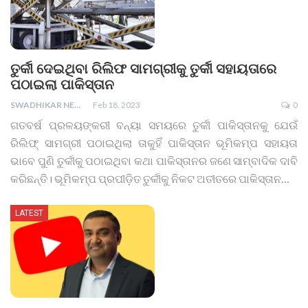
ତୁର୍କୀ ଦେଇଥିବା ରିଲିଫ ସାମଗ୍ରୀକୁ ତୁର୍କୀ ସହାୟତାରେ
ପଠାଇଲା ପାକିସ୍ତାନ
SWADHIKAR NEWS
Feb 18, 2023
0
ଗତବର୍ଷ ପ୍ରଳୟଙ୍କରୀ ବନ୍ୟା ସମୟରେ ତୁର୍କୀ ପାକିସ୍ତାନକୁ ଯେଉଁ
ରିଲିଫ୍‌ ସାମଗ୍ରୀ ପଠାଇଥିଲା ତାକୁହିଁ ପାକିସ୍ତାନ ଭୂମିକମ୍ପ ସହାୟତା
ଭାବେ ପୁଣି ତୁର୍କୀକୁ ପଠାଇଥିବା କଥା ପାକିସ୍ତାନର ଜଣେ ସାମ୍ବାଦିକ ଦାବି
କରିଛନ୍ତି।
ଭୂମିକମ୍ପ ପ୍ରପୀଡ଼ିତ ତୁର୍କୀକୁ ନିକଟ ଅତୀତରେ ପାକିସ୍ତାନ
…
LATEST