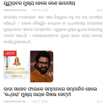
ୟୁଟ୍ୟୁବର ମୁଖ୍ୟ ହେଲେ ଜଣେ ଭାରତୀୟ
SWADHIKAR NEWS
Feb 18, 2023
0
ଭାରତୀୟ ବଂଶୋଦ୍ଭବ ଏବେ ସାରା ବିଶ୍ୱରେ ବହୁ ବଡ ପଦ ପଦବୀରେ
ରହିଛନ୍ତି । ଅନେକ ବୈଶ୍ୱିକ କମ୍ପାନୀ ବା ଅନ୍ତର୍ଜାତୀୟ କମ୍ପାନୀର
ମୁଖ୍ୟ ଭାବେ ଏମାନେ ଅବସ୍ଥାପିତ । ଗୁଗୁଲର ମୁଖ୍ୟ ସୁନ୍ଦର ପିଚାଇଙ୍କୁ
ଅନେକ ଜାଣନ୍ତି । ମାଇକ୍ରୋସଫ୍ଟର ମୁଖ୍ୟ ଭାବେ ସତ୍ୟ ନାଦେଲ୍
କାର୍ଯ୍ୟ ତୁଲାଇଛନ୍ତି
…
LATEST
ଦାଦା ସାହେବ ଫାଲକେ ସମ୍ମାନରେ ସମ୍ମାନିତ ହେଲେ
‘କନ୍ତାରା’ ମୁଖ୍ୟ ନାୟକ ରିଷଭ ସେଟ୍ଟୀ
SWADHIKAR NEWS
Feb 17, 2023
0