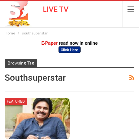
LIVE TV
Home
southsuperstar
Browsing Tag
Southsuperstar
FEATURED