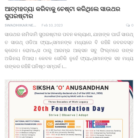
ଆତ୍ମହତ୍ୟା କରିବାକୁ ଚେଷ୍ଟା କରିଥିଲେ ସାଉଥର
ସୁପରଷ୍ଟାର
SWADHIKAR NEWS
Feb 10, 2023
0
ସାଉଥର ନାମିଦାମି ସୁପରଷ୍ଟାର ପବନ କଲ୍ୟାଣ, ଯାହାଙ୍କ ପାଇଁ ସାଉଥ୍
ତ ସାଉଥ୍ ଓଡିଆ ଫ୍ୟାନ୍ସମାନଙ୍କ ମଧ୍ୟରେ ବି ରହିଛି ଜବରଦସ୍ତ
କ୍ରେଜ। ରୋମାନ୍ସ ଠାରୁ ଆରମ୍ଭ ଆକ୍ସନ ସବୁ ଫିଲ୍ମରେ ତାଙ୍କ
ଅଭିନୟ ନିଆରା। କେବଳ ସେତିକି ନୁହେଁ ଫ୍ୟାନ୍ସମାନଙ୍କ ସହ ମଧ୍ୟ
ତାଙ୍କର ରହିଛି ଘନିଷ୍ଠ ସମ୍ପର୍କ।
…