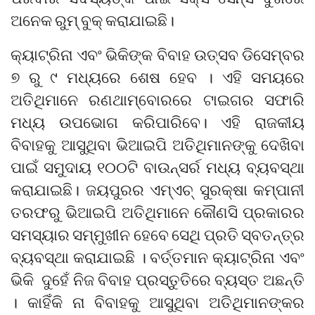
ଅନେକ ରୁମ୍‌ ବୁକ୍ କରାଯାଇଛି।
କ୍ୟାଟ୍ରିନା ଏବଂ ଭିକିଙ୍କ ବିବାହ ଉତ୍ସବ ଡିସେମ୍ବର
୭ ରୁ ୯ ମଧ୍ୟରେ ଶେଷ ହେବ । ଏହି ସମୟରେ
ଅତିଥିମାନେ ରଣଥାମ୍ବୋରରେ ଟାଇଗର ସଫାରି
ମଧ୍ୟ ଉପଭୋଗ କରିପାରିବେ। ଏହି ରାଜକୀୟ
ବିବାହକୁ ଆସୁଥିବା ଭିଆଇପି ଅତିଥିମାନଙ୍କୁ ଦେଖିବା
ପାଇଁ ସମୁଦାୟ ୧୦୦ଟି ବାଉନ୍ସର୍ର ମଧ୍ୟ ବ୍ୟବସ୍ଥା
କରାଯାଇଛି। ଜୟପୁରର ଏମ୍‌ଏଚ୍‌ ସୁରକ୍ଷା କମ୍ପାନୀ
ତରଫରୁ ଭିଆଇପି ଅତିଥିମାନେ କୌଣସି ପ୍ରକାରର
ସମସ୍ୟାର ସମ୍ମୁଖୀନ ହେବେ ସେଥି ପ୍ରତି ସ୍ବତନ୍ତ୍ର
ବ୍ୟବସ୍ଥା କରାଯାଇଛି । ବର୍ତ୍ତମାନ କ୍ୟାଟ୍ରିନା ଏବଂ
ଭିକି ଦୁହେଁ ନିଜ ବିବାହ ପ୍ରସ୍ତୁତିରେ ବ୍ୟସ୍ତ ଅଛନ୍ତି
। କାହିଁକି ନା ବିବାହକୁ ଆସୁଥିବା ଅତିଥିମାନଙ୍କର