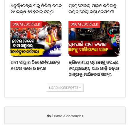
ଧନୁର୍ଦ୍ଧରଙ୍କ ଘରୁ ମିଳିଲା ନଗଦ
ପ୍ରୋଟୋକଲ୍ ପାଳନ କରିବାକୁ
୧୯ ଲକ୍ଷ ୭୨ ହଜାର ଟଙ୍କା
ଇରାନ ଦେଲା କଡ଼ା ଚେତାବନୀ
UNCATEGORIZED
UNCATEGORIZED
ଟାଟା ପାୱାର ଠିକା କର୍ମଚାରୀଙ୍କ
ତ୍ରିକୋଣୀୟ ପ୍ରେମରୁ ଜଘନ୍ୟ
ଛଟେଇ ଉପରେ ରୋକ
ହତ୍ୟାକାଣ୍ଡ, ଥାର ଗାଡ଼ି ଚଢ଼ାଇ
ସାଙ୍ଗକୁ ମାରିଦେଲା ସାଙ୍ଗ
LOAD MORE POSTS
Leave a comment