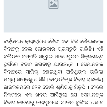
ବର୍ତ୍ତମାନ କ୍ୟାଟ୍ରିନା କୈଫ ଏବଂ ବିକି କୌଶଲଙ୍କ
ବିବାହକୁ ନେଇ ଜୋରଦାର ପ୍ରସ୍ତୁତି ଚାଲିଛି। ଏହି
ବଲିଉଡ ଦମ୍ପତି ସାୱାଇ ମାଧୋପୁରର ସିକ୍ସସେନ୍ସ
ଦୁର୍ଗରେ ବିବାହ କରିବାକୁ ଯାଉଛନ୍ତି । ସେମାନଙ୍କ
ବିବାହରେ ସାମିଲ୍ ହୋଇଥିବା ଅତିଥିଙ୍କ ତାଲିକା
ମଧ୍ୟ ସାମ୍ନକୁ ଆସିଛି। ଦମ୍ପତିଙ୍କ ବିବାହ ରାଜକୀୟ
ଜାକଜକମରେ ହେବ ବୋଲି ଶୁଣିବାକୁ ମିଳୁଛି । ହେଲେ
ନିକଟରେ ଏକ ଖବର ଆସିଥିଲା ​​ଯେ ସେମାନଙ୍କ
ବିବାହ କାରଣରୁ ଜୟପୁରରେ ଗାଡିର ବୁକିଂର ଅଭାବ