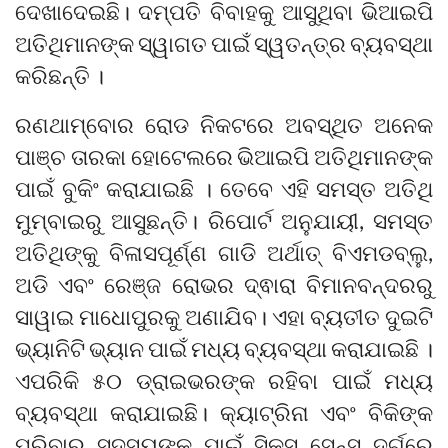
ଦେଖାଦେଇଛି। ଦମ୍ପତି ବିବାହକୁ ଆସୁଥିବା ଭିଆଇପି
ଅତିଥିମାନଙ୍କ ସ୍ୱାଗତ ପାଇଁ ସ୍ୱତନ୍ତ୍ର ବ୍ୟବସ୍ଥା
କରିଛନ୍ତି ।
ରଣଥାମ୍ବୋର ରୋଡ ନିକଟରେ ଅବସ୍ଥିତ ଅନେକ
ପାଞ୍ଚ ତାରକା ହୋଟେଲରେ ଭିଆଇପି ଅତିଥିମାନଙ୍କ
ପାଇଁ ବୁକିଂ କରାଯାଇଛି । ତେବେ ଏହି ସମସ୍ତ ଅତିଥି
ମୁମ୍ବାଇରୁ ଆସୁଛନ୍ତି। ରିପୋର୍ଟ ଅନୁଯାୟୀ, ସମସ୍ତ
ଅତିଥିଙ୍କୁ ବିଳାସପୂର୍ଣ୍ଣ ଗାଡି ଅର୍ଥାତ୍ ବିଏମଡବ୍ଲୁ,
ଅଡି ଏବଂ ରେଞ୍ଜ ରୋଭର ଦ୍ଵାରା ବିମାନବନ୍ଦରରୁ
ସାୱାଇ ମାଧୋପୁରକୁ ଅଣାଯିବ। ଏହା ବ୍ୟତୀତ ଦୁଇଟି
ଭ୍ୟାନିଟି ଭ୍ୟାନ ପାଇଁ ମଧ୍ୟ ବ୍ୟବସ୍ଥା କରାଯାଇଛି ।
ଏପରିକି ୫୦ ଡ୍ରାଇଭରଙ୍କ ରହିବା ପାଇଁ ମଧ୍ୟ
ବ୍ୟବସ୍ଥା କରାଯାଇଛି। କ୍ୟାଟ୍ରିନା ଏବଂ ବିକିଙ୍କ
ପରିବାର ସଦସ୍ୟଙ୍କ ପାଇଁ ସିକ୍ସ ସେନ୍ସ ଦୁର୍ଗରେ