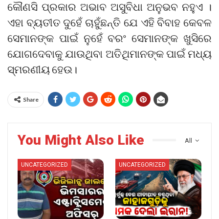
କୌଣସି ପ୍ରକାର ଅଭାବ ଅସୁବିଧା ଅନୁଭବ ନହୁଏ ।
ଏହା ବ୍ୟତୀତ ଦୁହେଁ ଚାହୁଁଛନ୍ତି ଯେ ଏହି ବିବାହ କେବଳ
ସେମାନଙ୍କ ପାଇଁ ନୁହେଁ ବରଂ ସେମାନଙ୍କ ଖୁସିରେ
ଯୋଗଦେବାକୁ ଯାଉଥିବା ଅତିଥିମାନଙ୍କ ପାଇଁ ମଧ୍ୟ
ସ୍ମରଣୀୟ ହେଉ।
Share
You Might Also Like
All
UNCATEGORIZED
UNCATEGORIZED