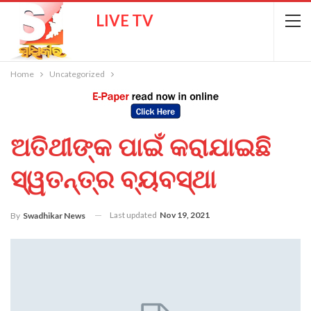
LIVE TV
Home
Uncategorized
ଅତିଥୀଙ୍କ ପାଇଁ କରାଯାଇଛି
ସ୍ୱତନ୍ତ୍ର ବ୍ୟବସ୍ଥା
Last updated
Nov 19, 2021
By
Swadhikar News