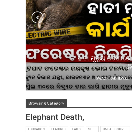
ହାତୀ ମୃତ୍ୟୁ ଘଟଣାରେ
ନ
SWADHIKAR NEWS
Browsing Category
Elephant Death,
EDUCATION
FEATURED
LATEST
SLIDE
UNCATEGORIZED