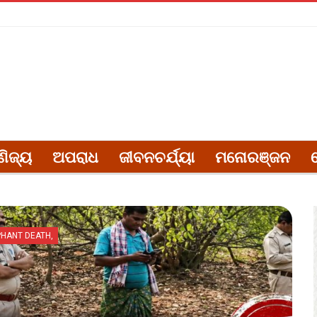
ଣିଜ୍ୟ
ଅପରାଧ
ଜୀବନଚର୍ଯ୍ୟା
ମନୋରଞ୍ଜନ
PHANT DEATH,