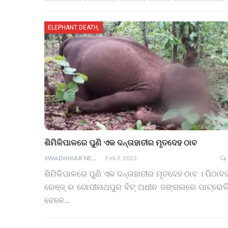
ELEPHANT DEATH,
ଶିମିଳିପାଳରେ ପୁଣି ଏକ ଦନ୍ତାହାତୀର ମୃତଦେହ ଠାବ
SWADHIKAR NEWS
Feb 9, 2023
ଶିମିଳିପାଳରେ ପୁଣି ଏକ ଦନ୍ତାହାତୀର ମୃତଦେହ ଠାବ । ପିଠାବ
ରେଞ୍ଜ୍ ର ଗୋପୀନାଥପୁର ବିଟ୍ ଅଧୀନ ଜଙ୍ଗଲରେ ପାଟ୍ରୋଲ
ବେଳେ
…