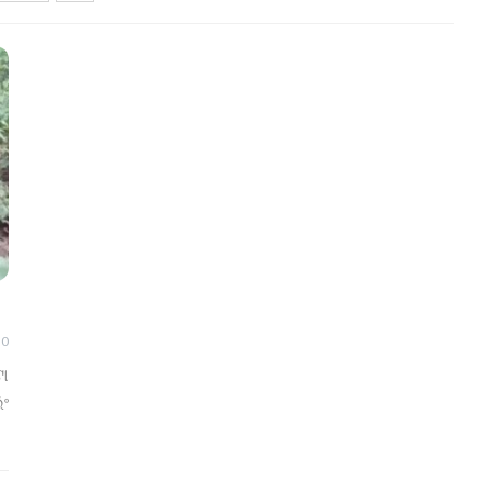
0
ଟା
ିଂ