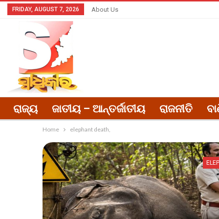
FRIDAY, AUGUST 7, 2026
About Us
ରାଜ୍ୟ
ଜାତୀୟ – ଆନ୍ତର୍ଜାତୀୟ
ରାଜନୀତି
ବା
Home
elephant death,
ELE