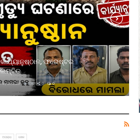
 କାର୍ଯ୍ୟାନୁଷ୍ଠାନ, ଫରେଷ୍ଟର
ିଲମ୍ବିତ
May 26, 2026
234
0
0
ଅପରାଧ
ଖେଳ