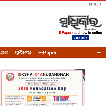
Sign In
ଖେଳ
ରାଶିଫଳ
E-Paper
ELEPHANT DEATH,