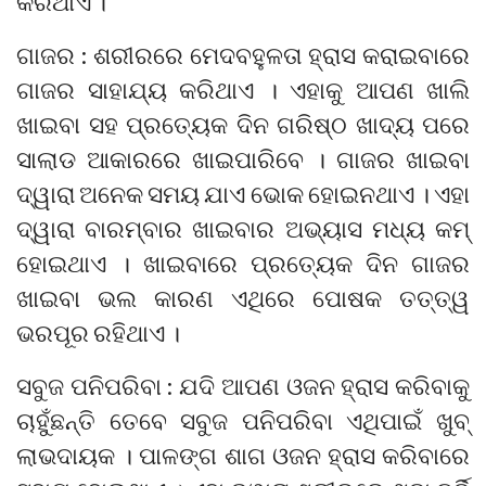
କରିଥାଏ ।
ଗାଜର : ଶରୀରରେ ମେଦବହୁଳତା ହ୍ରାସ କରାଇବାରେ
ଗାଜର ସାହାଯ୍ୟ କରିଥାଏ । ଏହାକୁ ଆପଣ ଖାଲି
ଖାଇବା ସହ ପ୍ରତ୍ୟେକ ଦିନ ଗରିଷ୍ଠ ଖାଦ୍ୟ ପରେ
ସାଲାଡ ଆକାରରେ ଖାଇପାରିବେ । ଗାଜର ଖାଇବା
ଦ୍ୱାରା ଅନେକ ସମୟ ଯାଏ ଭୋକ ହୋଇନଥାଏ । ଏହା
ଦ୍ୱାରା ବାରମ୍ବାର ଖାଇବାର ଅଭ୍ୟାସ ମଧ୍ୟ କମ୍
ହୋଇଥାଏ । ଖାଇବାରେ ପ୍ରତ୍ୟେକ ଦିନ ଗାଜର
ଖାଇବା ଭଲ କାରଣ ଏଥିରେ ପୋଷକ ତତ୍ତ୍ୱ
ଭରପୂର ରହିଥାଏ ।
ସବୁଜ ପନିପରିବା : ଯଦି ଆପଣ ଓଜନ ହ୍ରାସ କରିବାକୁ
ଚାହୁଁଛନ୍ତି ତେବେ ସବୁଜ ପନିପରିବା ଏଥିପାଇଁ ଖୁବ୍
ଲାଭଦାୟକ । ପାଳଙ୍ଗ ଶାଗ ଓଜନ ହ୍ରାସ କରିବାରେ