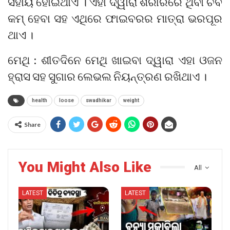
ସହାୟ ହୋଇଥାଏ । ଏହା ଦ୍ୱାରା ଶରୀରରେ ଥିବା ଚର୍ବି
କମ୍ ହେବା ସହ ଏଥିରେ ଫାଇବରର ମାତ୍ରା ଭରପୂର
ଥାଏ ।
ମେଥି : ଶୀତଦିନେ ମେଥି ଖାଇବା ଦ୍ୱାରା ଏହା ଓଜନ
ହ୍ରାସ ସହ ସୁଗାର ଲେଭଲ ନିୟନ୍ତ୍ରଣ ରଖିଥାଏ ।
health
loose
swadhikar
weight
Share
You Might Also Like
All
LATEST
LATEST