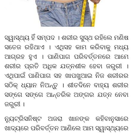
ସ୍ୱାସ୍ଥ୍ୟ ହିଁ ସମ୍ପଦ । ଶରୀର ସୁସ୍ଥ ରହିଲେ ମଣିଷ
ସତେଜ ରହିଥାଏ । ଏଥିସହ କାମ କରିବାକୁ ମଧ୍ୟ
ଆଗ୍ରହ ହୁଏ । ପାଣିପାଗ ପରିବର୍ତ୍ତନରେ ଆମେ
ଶରୀର ପ୍ରତି ଅଧିକ ଯତ୍ନଶୀଳ ହେବା ଜରୁରୀ ।
ଏଥିପାଇଁ ପାଣିପାଗ ସହ ଖାପଖୁଆଇ ନିଜ ଶରୀରର
ସଠିକ୍ ଧ୍ୟାନ ନିଅନ୍ତୁ । ଶୀତଦିନେ ବାହ୍ୟ ଶରୀର
ସଙ୍ଗେ ସଙ୍ଗେ ଆନ୍ତରିକ ଅଙ୍ଗର ଯତ୍ନ ନେବା
ଜରୁରୀ ।
ନ୍ୟୁଟ୍ରିସନିଷ୍ଟ ଅଜରା ଖାନଙ୍କ କହିବାନୁସାରେ
ଖାଦ୍ୟରେ ପରିବର୍ତ୍ତନ ଆଣିଲେ ଆମ ସ୍ୱାସ୍ଥ୍ୟରେ