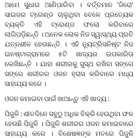
ଆମେ ସୁଧାର ଆଣିପାରିବା । ବର୍ତ୍ତମାନ ‘ଜିରୋ’
ସାଇଜର ଟ୍ରେଣ୍ଡ ଚାଲୁଥିବା ବେଳେ ପ୍ରତ୍ୟେକ
ବ୍ୟକ୍ତି ଏହି ଟ୍ରେଣ୍ଡ ଫଲୋ କରିବାରେ
ଲାଗିପଡ଼ିଛନ୍ତି । ଅନେକ ଲୋକ ନିଜ ସ୍ୱାସ୍ଥ୍ୟ ପ୍ରତି
ଯତ୍ନଶୀଳ ହେଉଛନ୍ତି । ଏହି ନ୍ୟୁଟ୍ରିସନିଷ୍ଟ ନିଜ
ଇନଷ୍ଟାଗ୍ରାମରେ ୫ଟି ଖାଦ୍ୟର ଉପକାରିତା
ଲେଖିଛନ୍ତି । ଯାହା ଶରୀରକୁ ସୁସ୍ଥ ରଖିବା ସଙ୍ଗେ
ସଙ୍ଗେ ଶରୀରର ଓଜନ ହ୍ରାସ କରିବାରେ ମଧ୍ୟ
ସାହାଯ୍ୟ କରେ ।
ଓଜନ କମାଇବା ପାଇଁ ଖାଆନ୍ତୁ ଏହି ଖାଦ୍ୟ :
ପିଜୁଳି : ଶୀତଦିନେ ସବୁଠୁ ଅଧିକ ବିକ୍ରି ହେଉଥିବା ଫଳ
ହେଉଛି ପିଜୁଳି । ପିଜୁଳି ଶରୀରର ଓଜନ କମାଇବାରେ
ସାହାଯ୍ୟ କରେ । ବିଶେଷଜ୍ଞଙ୍କ ମତରେ ପିଜୁଳି