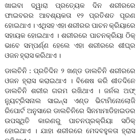
ଖାଇବା ଦ୍ୱାରା ପ୍ରତ୍ୟେକ ଦିନ ଶରୀରରେ
ଫାଇବରର ଆବଶ୍ୟକତା ୧୨ ପ୍ରତିଶତ ପୂରଣ
ହୋଇଥାଏ । ଏଥିସହ ଏହା ଶରୀରର ପାଚନ କ୍ରିୟାରେ
ସହାୟକ ହୋଇଥାଏ । ଶରୀରରେ ପାଚନକ୍ରିୟା ଠିକ୍
ଭାବେ ସମ୍ପର୍ଣ୍ଣ ହେଲେ ଏହା ଶରୀରରେ ଶୀଘ୍ର
ଓଜନ ହ୍ରାସ କରିଥାଏ ।
ଡାଲଚିନି : ପ୍ରତିଦିନ ୨ ଖଣ୍ଡ ଡାଲଚିନି ଶରୀରରେ
ଓଜନ ହ୍ରାସ କରାଇଥାଏ । ବିଶେଷ କରି ଶୀତଦିନେ
ଡାଲଚିନି ଶରୀର ଗରମ ରଖିଥାଏ । ଜର୍ନଲ ଅଫ୍
ନ୍ୟୁଟ୍ରିସନାଲ ସାଇନ୍ସ ଏଣ୍ଡ ଭିଟାମିନୋଲୋଜି
ରିପୋର୍ଟ ଅନୁସାରେ ଡାଲଚିନିରେ ସିନମାମାଡିହାଇଡର
ଉପସ୍ଥିତି କାରଣରୁ ପାଚନପ୍ରକ୍ରିୟା ସଠିକ୍
ହୋଇଥାଏ । ଯାହା ଶରୀରରେ ମେଦବହୁଳତା ହ୍ରାସ