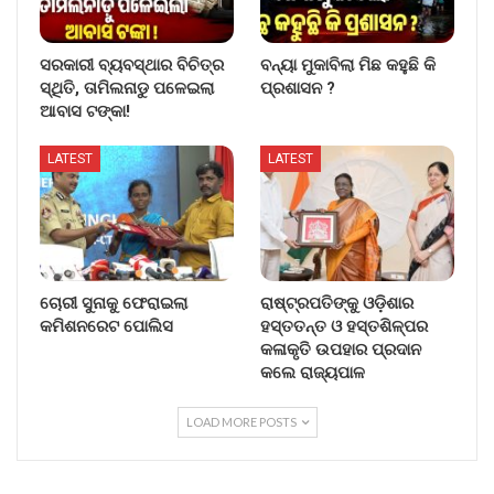
ସରକାରୀ ବ୍ୟବସ୍ଥାର ବିଚିତ୍ର
ବନ୍ୟା ମୁକାବିଲା ମିଛ କହୁଛି କି
ସ୍ଥିତି, ତାମିଲନାଡୁ ପଳେଇଲା
ପ୍ରଶାସନ ?
ଆବାସ ଟଙ୍କା!
LATEST
LATEST
ଚୋରୀ ସୁନାକୁ ଫେରାଇଲା
ରାଷ୍ଟ୍ରପତିଙ୍କୁ ଓଡ଼ିଶାର
କମିଶନରେଟ ପୋଲିସ
ହସ୍ତତନ୍ତ ଓ ହସ୍ତଶିଳ୍ପର
କଳାକୃତି ଉପହାର ପ୍ରଦାନ
କଲେ ରାଜ୍ୟପାଳ
LOAD MORE POSTS