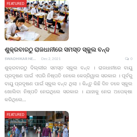
FEATURED
ଶୁକ୍ରବାରଠୁ ରାଜଧାନୀରେ ସମସ୍ତ ସ୍କୁଲ ବନ୍ଦ
SWADHIKAR NEWS
Dec 2, 2021
0
ଶୁକ୍ରବାରଠୁ ଦିଲ୍ଲୀର ସମସ୍ତ ସ୍କୁଲ ବନ୍ଦ । ରାଜଧାନୀରେ ବାୟୁ
ପ୍ରଦୂଷଣ ପାଇଁ ଏପରି ନିଷ୍ପତି ନେଲେ କେଜ୍ରିୱାଲ ସରକାର । ପୂର୍ବରୁ
ବାୟୁ ପ୍ରଦୂଷଣ ପାଇଁ ସ୍କୁଲ ବନ୍ଦ ଥିଲା । କିନ୍ତୁ କିଛି ଦିନ ତଳେ ସ୍କୁଲ
ଖୋଲିବା ନିଷ୍ପତି ନେଇଥିଲେ ସରକାର । ଯାହାକୁ ନେଇ ଅପେକ୍ଷା
କରିଥିଲେ
…
FEATURED