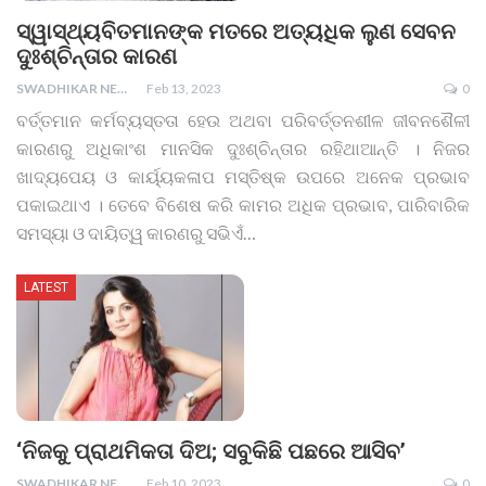
ସ୍ୱାସ୍ଥ୍ୟବିତମାନଙ୍କ ମତରେ ଅତ୍ୟଧିକ ଲୁଣ ସେବନ
ଦୁଃଶ୍ଚିନ୍ତାର କାରଣ
SWADHIKAR NEWS
Feb 13, 2023
0
ବର୍ତ୍ତମାନ କର୍ମବ୍ୟସ୍ତତା ହେଉ ଅଥବା ପରିବର୍ତ୍ତନଶୀଳ ଜୀବନଶୈଳୀ
କାରଣରୁ ଅଧିକାଂଶ ମାନସିକ ଦୁଃଶ୍ଚିନ୍ତାର ରହିଥାଆନ୍ତି । ନିଜର
ଖାଦ୍ୟପେୟ ଓ କାର୍ୟ୍ୟକଳାପ ମସ୍ତିଷ୍କ ଉପରେ ଅନେକ ପ୍ରଭାବ
ପକାଇଥାଏ । ତେବେ ବିଶେଷ କରି କାମର ଅଧିକ ପ୍ରଭାବ, ପାରିବାରିକ
ସମସ୍ୟା ଓ ଦାୟିତ୍ୱ କାରଣରୁ ସଭିଏଁ
…
LATEST
‘ନିଜକୁ ପ୍ରାଥମିକତା ଦିଅ; ସବୁକିଛି ପଛରେ ଆସିବ’
SWADHIKAR NEWS
Feb 10, 2023
0