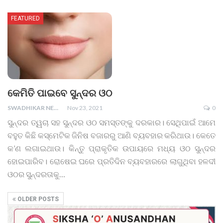
FEATURED
କେମିତି ପାଇବେ ସୁନ୍ଦର ଓଠ
SWADHIKAR NEWS
Nov 23, 2021
0
ସୁନ୍ଦର ତ୍ୱଚା ସହ ସୁନ୍ଦର ଓଠ ସମସ୍ତଙ୍କୁ ଦରକାର। ସେଥିପାଇଁ ଆମେ
ବହୁତ କିଛି କସ୍‌ମେଟିକ ଜିନିଷ ବଜାରରୁ ଆଣି ବ୍ୟବହାର କରିଥାଉ। କେତେ
କ’ଣ ଲଗାଇଥାଉ। କିନ୍ତୁ ପ୍ରାକୃତିକ ଉପାୟରେ ମଧ୍ୟ ଓଠ ସୁନ୍ଦର
ହୋଇପାରିବ। ରୋଷେଇ ଘରେ ପ୍ରତିଦିନ ବ୍ୟବହାରରେ ଲାଗୁଥିବା ହଳଦୀ
ଓଠର ସୁନ୍ଦରତାକୁ
…
OLDER POSTS