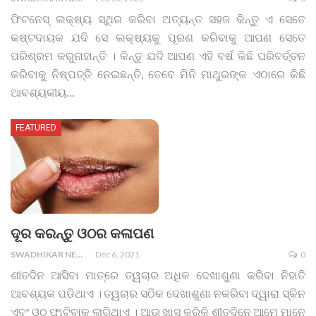
ଫିଟନେସ୍ ଲକ୍ଷ୍ୟ ସ୍ଥିର କରିବା ଅତ୍ୟନ୍ତ ସହଜ କିନ୍ତୁ ଏ ସେତେ
କଷ୍ଟଦାୟକ ଯଦି ସେ ଲକ୍ଷ୍ୟକୁ ପୂରଣ କରିବାକୁ ଆପଣ ସେତେ
ପରିଶ୍ରମ କରୁନାହାନ୍ତି । କିନ୍ତୁ ଯଦି ଆପଣ ଏହି ବର୍ଷ କିଛି ପରିବର୍ତ୍ତନ
କରିବାକୁ ନିଷ୍ପତ୍ତି ନେଇଛନ୍ତି, ତେବେ ମିନି ମାଥୁରଙ୍କ ଏଠାରେ କିଛି
ଆବଶ୍ୟକୀୟ
…
FEATURED
ଦୂର କରନ୍ତୁ ଓଠର କଳାପଣ
SWADHIKAR NEWS
Dec 6, 2021
0
ଶୀତଦିନ ଆସିବା ମାତ୍ରେ ତ୍ୱଚାର ଅଧିକ ଦେଖାଶୁଣା କରିବା ନିହାତି
ଆବଶ୍ୟକ ପଡିଥାଏ । ତ୍ୱଚାର ସଠିକ ଦେଖାଶୁଣା ନକରିବା ଦ୍ୱାରା ସ୍କିନ
ଏବଂ ଓଠ ଫାଟିବାକୁ ଲାଗିଥାଏ । ଆଉ ଖାସ କରିକି ଶୀତଦିନେ ଆମେ ମାନେ