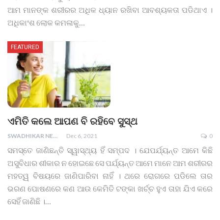
ଆମ ମାନଙ୍କ ଶରୀରର ଅଧିକ ଧ୍ୟାନ ରଖିବା ଆବଶ୍ୟକତା ପଡିଥାଏ ।
ଅଧିକାଂଶ ଲୋକ କମଳାକୁ
…
FEATURED
ଏମିତି କଲେ ଆପଣ ବି ରହିବେ ସୁସ୍ଥ
SWADHIKAR NEWS
Dec 6, 2021
0
ସମସ୍ତେ ଜାଣିଛନ୍ତି ସ୍ୱାସ୍ଥ୍ୟ ହିଁ ସମ୍ପଦ । ଯେପର୍ଯ୍ୟନ୍ତ ଆମେ କିଛି
ଅସୁବିଧାର ଶୀକାର ନ ହୋଇଛେ ସେ ପର୍ଯ୍ୟନ୍ତ ଆମେ ମାନେ ଆମ ଶରୀରର
ମହତ୍ୱ ବିଷୟରେ ଜାଣିପାରିବା ନାହିଁ । ଥରେ ରୋଗରେ ପଡିଲେ ତାର
ଭରଣ ପୋଷଣରେ କଣ ଆଉ କେମିତି ଟଙ୍କା ଖର୍ଚ୍ଚ ହୁଏ ତାହା ଯିଏ କରେ
ସେହିଁ ଜାଣିଛି ।
…