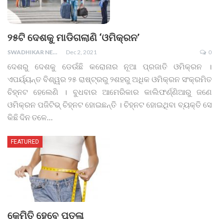
୨୫ଟି ଦେଶକୁ ମାଡିଗଲାଣି ‘ଓମିକ୍ରନ’
SWADHIKAR NEWS
Dec 2, 2021
0
ଦେଶରୁ ଦେଶକୁ ଡେଉଁଛି କରୋନାର ନୂଆ ପ୍ରଜାତି ଓମିକ୍ରନ ।
ଏପର୍ୟ୍ୟନ୍ତ ବିଶ୍ୱର ୨୫ ରାଷ୍ଟ୍ରରୁ ୨ଶହରୁ ଅଧିକ ଓମିକ୍ରନ ସଂକ୍ରମିତ
ଚିହ୍ନଟ ହେଲେଣି । ବୁଧବାର ଆମେରିକାର କାଲିଫର୍ଣ୍ଣିଆରୁ ଜଣେ
ଓମିକ୍ରନ ପଜିଟିଭ୍ ଚିହ୍ନଟ ହୋଇଛନ୍ତି । ଚିହ୍ନଟ ହୋଇଥିବା ବ୍ୟକ୍ତି ସେ
କିଛି ଦିନ ତଳେ
…
FEATURED
କେମିତି ହେବେ ପତଳା