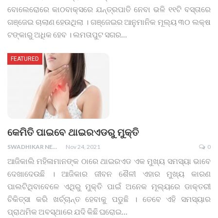
ବୋଲେରୋରେ କାଠବାକ୍ସରେ ଯନ୍ତ୍ରପାତି ନେବା ଭଳି ୧୧ଟି ବସ୍ତାରେ
ଗଞ୍ଜେଇ ଚାଲାଣ ହେଉଥିଲା । ଗଞ୍ଜେଇର ଆନୁମାନିକ ମୂଲ୍ୟ ୩୦ ଲକ୍ଷ
ଟଙ୍କାରୁ ଅଧିକ ହେବ । ଲମତାପୁଟ ସଗର
…
FEATURED
କେମିତି ପାଇବେ ଥାଇରଏଡରୁ ମୁକ୍ତି
SWADHIKAR NEWS
Nov 24, 2021
0
ଆଜିକାଲି ମହିଳାମାନଙ୍କ ଠାରେ ଥାଇରଏଡ ଏକ ମୁଖ୍ୟ ସମସ୍ୟା ଭାବେ
ଦେଖାଦେଉଛି । ଆଜିକାର ଜୀବନ ଶୈଳୀ ଏହାର ମୁଖ୍ୟ କାରଣ
ପାଲଟିଥିବାବେଳେ ଏଥିରୁ ମୁକ୍ତି ପାଇଁ ଅନେକ ମୂଲ୍ୟରେ ଡାକ୍ତରୀ
ଚିକିତ୍ସା କରି ଖର୍ଚ୍ଚାନ୍ତ ହେବାକୁ ପଡୁଛି । ତେବେ ଏହି ସମସ୍ୟାର
ପ୍ରାଥମିକ ଅବସ୍ଥାରେ ଯଦି କିଛି ଘରୋଇ
…