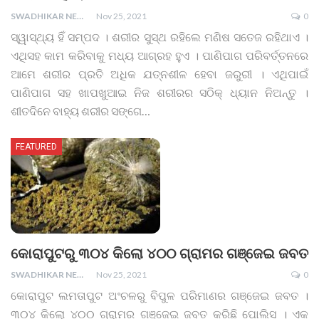
SWADHIKAR NEWS
Nov 25, 2021
0
ସ୍ୱାସ୍ଥ୍ୟ ହିଁ ସମ୍ପଦ । ଶରୀର ସୁସ୍ଥ ରହିଲେ ମଣିଷ ସତେଜ ରହିଥାଏ ।
ଏଥିସହ କାମ କରିବାକୁ ମଧ୍ୟ ଆଗ୍ରହ ହୁଏ । ପାଣିପାଗ ପରିବର୍ତ୍ତନରେ
ଆମେ ଶରୀର ପ୍ରତି ଅଧିକ ଯତ୍ନଶୀଳ ହେବା ଜରୁରୀ । ଏଥିପାଇଁ
ପାଣିପାଗ ସହ ଖାପଖୁଆଇ ନିଜ ଶରୀରର ସଠିକ୍ ଧ୍ୟାନ ନିଅନ୍ତୁ ।
ଶୀତଦିନେ ବାହ୍ୟ ଶରୀର ସଙ୍ଗେ
…
FEATURED
କୋରାପୁଟରୁ ୩୦୪ କିଲୋ ୪୦୦ ଗ୍ରାମର ଗଞ୍ଜେଇ ଜବତ
SWADHIKAR NEWS
Nov 25, 2021
0
କୋରାପୁଟ ଲମତାପୁଟ ଅଂଚଳରୁ ବିପୁଳ ପରିମାଣର ଗଞ୍ଜେଇ ଜବତ ।
୩୦୪ କିଲୋ ୪୦୦ ଗ୍ରାମର ଗଞ୍ଜେଇ ଜବତ କରିଛି ପୋଲିସ । ଏକ