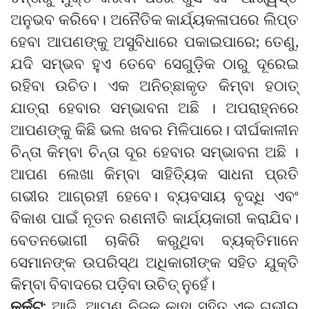
ଅନୁଭବ କରିବେ। ଅନୈତିକ କାର୍ଯ୍ୟକଳାପରେ ଲିପ୍ତ
ହେବା ଆପଣଙ୍କୁ ଅସୁବିଧାରେ ପକାଇପାରେ; ତେଣୁ,
ଯଦି ସମ୍ଭବ ହୁଏ ତେବେ ସେଗୁଡ଼ିକ ଠାରୁ ଦୂରେଇ
ରହିବା ଉଚିତ। ଏକ ଅନିଚ୍ଛାକୃତ କିମ୍ବା ହଠାତ୍
ଯାତ୍ରା ହେବାର ସମ୍ଭାବନା ଅଛି । ଅପରାହ୍ନରେ
ଆପଣଙ୍କୁ କିଛି ଭଲ ଖବର ମିଳିପାରେ। ଦୀର୍ଘକାଳୀନ
ଚିନ୍ତା କିମ୍ବା ଚିନ୍ତା ଦୂର ହେବାର ସମ୍ଭାବନା ଅଛି ।
ଆପଣ ଲେଖା କିମ୍ବା ସାହିତ୍ୟିକ ସାଧନା ପ୍ରତି
ଗଭୀର ଆଗ୍ରହୀ ହେବେ। ବ୍ୟବସାୟ ବୃଦ୍ଧି ଏବଂ
ବିକାଶ ପାଇଁ ନୂତନ ରଣନୀତି କାର୍ଯ୍ୟକାରୀ କରାଯିବ।
ବେତନଭୋଗୀ ଚାକିରି କରୁଥିବା ବ୍ୟକ୍ତିମାନେ
ସେମାନଙ୍କ ଉପରିସ୍ଥ ଅଧିକାରୀଙ୍କ ସହିତ ଯୁକ୍ତି
କିମ୍ବା ବିବାଦରେ ପଡ଼ିବା ଉଚିତ୍ ନୁହେଁ।
କର୍କଟ:
ଆଜି, ଆପଣ ନିଜକୁ କାହା ସହିତ ଏକ ଗଭୀର