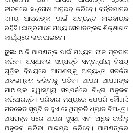
ଜୀବନରେ ସନ୍ତୋଷ ଅନୁଭବ କରିବେ। ବର୍ତ୍ତମାନର
ସମୟ ଆପଣଙ୍କ ପାଇଁ ଅତ୍ୟନ୍ତ ଲାଭଦାୟକ
ରହିଛି। ଛାତ୍ରମାନେ ମଧ୍ୟ ସେମାନଙ୍କର ଶିକ୍ଷାଗତ
କାର୍ଯ୍ୟରେ ଲାଭ ପାଇବେ।
ତୁଳା:
ଆଜି ଆପଣଙ୍କ ପାଇଁ ମଧ୍ୟମ ଫଳ ପ୍ରଦାନ
କରିବ। ଅସ୍ଥାବର ସମ୍ପତ୍ତି ସମ୍ବନ୍ଧୀୟ ବିଷୟ
ଗୁଡ଼ିକ ବିଷୟରେ ଆପଣଙ୍କୁ ଅତ୍ୟନ୍ତ ସତର୍କତା
ଅବଲମ୍ବନ କରିବାକୁ ପଡିବ। ଆପଣ ଆପଣଙ୍କ
ମାଆଙ୍କ ସ୍ୱାସ୍ଥ୍ୟ ସମ୍ପର୍କରେ ଚିନ୍ତା ଅନୁଭବ
କରିପାରନ୍ତି। ପରିବାର ମଧ୍ୟରେ ଯେପରି କୌଣସି
ମତଭେଦ ସୃଷ୍ଟି ନ ହୁଏ ସେଥିପ୍ରତି ଧ୍ୟାନ ଦିଅନ୍ତୁ।
ଅପରାହ୍ନ ପରେ ଆପଣ ସୁସ୍ଥ ଏବଂ ଅଧିକ ଉର୍ଜାଳୁ
ଅନୁଭବ କରିବା ଆରମ୍ଭ କରିବେ। ଆପଣଙ୍କର