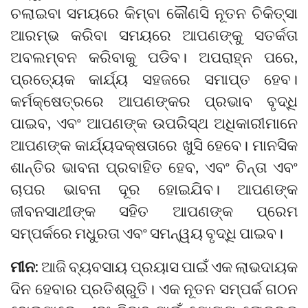
ଚଲାଇବା ସମୟରେ କିମ୍ବା କୌଣସି ନୂତନ ଚିକିତ୍ସା
ଆରମ୍ଭ କରିବା ସମୟରେ ଆପଣଙ୍କୁ ସତର୍କତା
ଅବଲମ୍ବନ କରିବାକୁ ପଡିବ। ଅପରାହ୍ନ ପରେ,
ପ୍ରତ୍ୟେକ କାର୍ଯ୍ୟ ସହଜରେ ସମାପ୍ତ ହେବ।
କର୍ମକ୍ଷେତ୍ରରେ ଆପଣଙ୍କର ପ୍ରଭାବ ବୃଦ୍ଧି
ପାଇବ, ଏବଂ ଆପଣଙ୍କ ଉପରିସ୍ଥ ଅଧିକାରୀମାନେ
ଆପଣଙ୍କ କାର୍ଯ୍ୟଦକ୍ଷତାରେ ଖୁସି ହେବେ। ମାନସିକ
ଶାନ୍ତିର ଭାବନା ପ୍ରବାହିତ ହେବ, ଏବଂ ଚିନ୍ତା ଏବଂ
ଚାପର ଭାବନା ଦୂର ହୋଇଯିବ। ଆପଣଙ୍କ
ଜୀବନସାଥୀଙ୍କ ସହିତ ଆପଣଙ୍କ ପ୍ରେମ
ସମ୍ପର୍କରେ ମଧୁରତା ଏବଂ ସମନ୍ୱୟ ବୃଦ୍ଧି ପାଇବ।
ମୀନ:
ଆଜି ବ୍ୟବସାୟ ପ୍ରୟାସ ପାଇଁ ଏକ ଲାଭଦାୟକ
ଦିନ ହେବାର ପ୍ରତିଶ୍ରୁତି। ଏକ ନୂତନ ସମ୍ପର୍କ ଗଠନ