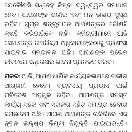
ଯେକୌଣସି ସନ୍ଦେହ କିମ୍ବା ଦ୍ୱନ୍ଦ୍ୱର ସମାଧାନ
ହେବ। ଆପଣଙ୍କ ଶରୀର ଏବଂ ମନ ଉଭୟ ସୁସ୍ଥ
ରହିବ। ଗୁପ୍ତ ଶତ୍ରୁମାନେ ଆପଣଙ୍କର କୌଣସି
କ୍ଷତି କରିପାରିବେ ନାହିଁ। କର୍ମଚାରୀମାନେ ଆଜି
ସେମାନଙ୍କ ଉପରିସ୍ଥ ଅଧିକାରୀଙ୍କଠାରୁ ପ୍ରଶଂସା
ପାଇବାର ସମ୍ଭାବନା ଅଛି। ଆପଣଙ୍କ ପ୍ରେମ
ଜୀବନରେ ସନ୍ତୋଷର ଭାବନା ପ୍ରଚଳନ କରିବ।
ମକର:
ଆଜି, ଆପଣ ଧାର୍ମିକ କାର୍ଯ୍ୟକଳାପରେ ଗଭୀର
ଆଗ୍ରହୀ ହେବେ। ବ୍ୟବସାୟ ପ୍ରୟାସ ପାଇଁ
ପରିବେଶ ଅନୁକୂଳ ରହିବ। ଆପଣଙ୍କ ସମସ୍ତ
କାର୍ଯ୍ୟ ସହଜ ଏବଂ ସରଳତା ସହିତ ସମାପ୍ତ ହେବାର
ସମ୍ଭାବନା ଅଛି। ଆପଣ ଆପଣଙ୍କ ଚାକିରିରେ ଏକ
ନୂତନ ଲକ୍ଷ୍ୟ କିମ୍ବା ନିଯୁକ୍ତି ପାଇପାରନ୍ତି।