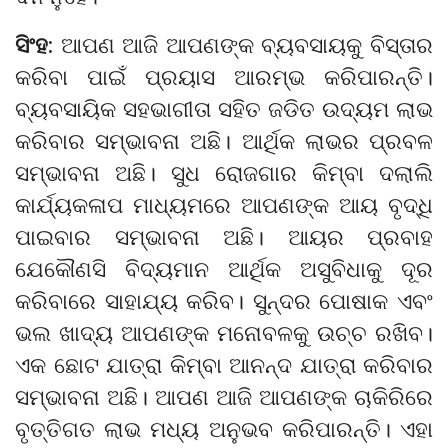
ସିଂହ:
ଆପଣ ଆଜି ଆପଣଙ୍କ ବ୍ୟବସାୟକୁ ବିସ୍ତାର
କରିବା ପାଇଁ ପ୍ରୟାସ ଆରମ୍ଭ କରିପାରନ୍ତି।
ବ୍ୟବସାୟିକ ସହଭାଗୀତା ସହିତ ଜଡିତ ଉଦ୍ୟମ ଲାଭ
କରିବାର ସମ୍ଭାବନା ଅଛି। ଆର୍ଥିକ ଲାଭର ପ୍ରବଳ
ସମ୍ଭାବନା ଅଛି। ସୁଧ ରୋଜଗାର କିମ୍ବା ଦଲାଲି
କାର୍ଯ୍ୟକଳାପ ମାଧ୍ୟମରେ ଆପଣଙ୍କ ଆୟ ବୃଦ୍ଧି
ପାଇବାର ସମ୍ଭାବନା ଅଛି। ଆୟର ପ୍ରବାହ
ଯେକୌଣସି ବିଦ୍ୟମାନ ଆର୍ଥିକ ଅସୁବିଧାକୁ ଦୂର
କରିବାରେ ସାହାଯ୍ୟ କରିବ। ସୁନ୍ଦର ପୋଷାକ ଏବଂ
ଭଲ ଖାଦ୍ୟ ଆପଣଙ୍କ ମନୋବଳକୁ ଉଚ୍ଚ ରଖିବ।
ଏକ ଛୋଟ ଯାତ୍ରା କିମ୍ବା ଆନନ୍ଦ ଯାତ୍ରା କରିବାର
ସମ୍ଭାବନା ଅଛି। ଆପଣ ଆଜି ଆପଣଙ୍କ ଚାକିରିରେ
ବୃତ୍ତିଗତ ଲାଭ ମଧ୍ୟ ଅନୁଭବ କରିପାରନ୍ତି। ଏହା