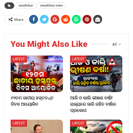
swadhikar
swadhikar news
Share
You Might Also Like
All
LATEST
LATEST
୧୨ତମ ଜାତୀୟ ହସ୍ତତନ୍ତ
ଆଜି ଓ କାଲି ଭୀଷଣ ବର୍ଷା!
ଦିବସ ଆୟୋଜିତ
ରାଜ୍ୟରେ ଜାରି ରହିବ ବର୍ଷାର
ପ୍ରକୋପ
LATEST
LATEST