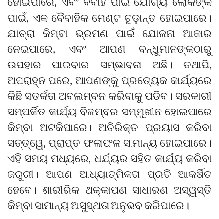
ହୋଇପାରେ, ଏବଂ ବିବାହ ପାଇଁ ଯୋଗ୍ୟ ଲୋକଙ୍କ
ପାଇଁ, ଏକ ବୈବାହିକ ମେଣ୍ଟ ଚୂଡ଼ାନ୍ତ ହୋଇପାରେ।
ଯାତ୍ରା କିମ୍ବା ଭ୍ରମଣ ପାଇଁ ଯୋଜନା ଆକାର
ନେଇପାରେ, ଏବଂ ଆପଣ ବନ୍ଧୁମାନଙ୍କଠାରୁ
ଉପହାର ପାଇବାର ସମ୍ଭାବନା ଅଛି। ତଥାପି,
ଅପରାହ୍ନ ପରେ, ଆପଣଙ୍କୁ ପ୍ରତ୍ୟେକ କାର୍ଯ୍ୟରେ
କିଛି ସତର୍କତା ଅବଲମ୍ବନ କରିବାକୁ ପଡିବ। ସରକାରୀ
ସମ୍ପର୍କିତ କାର୍ଯ୍ୟ ବିଳମ୍ବର ସମ୍ମୁଖୀନ ହୋଇପାରେ
କିମ୍ବା ଅଟକିପାରେ। ଅତିରିକ୍ତ ପ୍ରୟାସ କରିବା
ସତ୍ତ୍ୱେ, ପ୍ରାପ୍ତ ଫଳାଫଳ ସାମାନ୍ୟ ହୋଇପାରେ।
ଏହି ସମୟ ମଧ୍ୟରେ, ଧର୍ଯ୍ୟର ସହିତ କାର୍ଯ୍ୟ କରିବା
ଜରୁରୀ। ଆପଣ ଆଧ୍ୟାତ୍ମିକତା ପ୍ରତି ଆକର୍ଷିତ
ହେବେ। ଶାରୀରିକ ଥକ୍କାପଣ ସାଧାରଣ ଅସ୍ୱସ୍ତି
କିମ୍ବା ସାମାନ୍ୟ ଅସୁସ୍ଥତା ଅନୁଭବ କରିପାରେ।