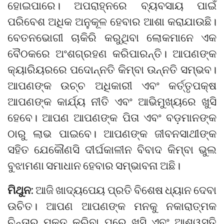
ହୋଇପାରେ। ଅପରାହ୍ନରେ ବ୍ୟବସାୟ ପାଇଁ
ପରିବେଶ ଅଧିକ ଅନୁକୂଳ ହେବାର ଆଶା କରାଯାଉଛି।
ବେତନଭୋଗୀ ଚାକିରି କରୁଥିବା ଲୋକମାନେ ଏକ
ବୈଠକରେ ଅଂଶଗ୍ରହଣ କରିପାରନ୍ତି। ଆପଣଙ୍କ
କ୍ୟାରିୟରରେ ପଦୋନ୍ନତି କିମ୍ବା ଉନ୍ନତି ସମ୍ଭବ।
ଆପଣଙ୍କ ଉଚ୍ଚ ଅଧିକାରୀ ଏବଂ କର୍ତ୍ତୃପକ୍ଷ
ଆପଣଙ୍କ କାର୍ଯ୍ୟ ନୀତି ଏବଂ ଆଭିମୁଖ୍ୟରେ ଖୁସି
ହେବେ। ଆପଣ ଆପଣଙ୍କ ପିତା ଏବଂ ବଡ଼ମାନଙ୍କ
ଠାରୁ ଲାଭ ପାଇବେ। ଆପଣଙ୍କ ଜୀବନସାଥୀଙ୍କ
ସହିତ ଯେକୌଣସି ଦୀର୍ଘକାଳୀନ ବିବାଦ କିମ୍ବା ଭୁଲ
ବୁଝାମଣା ସମାଧାନ ହେବାର ସମ୍ଭାବନା ଅଛି।
ମିଥୁନ:
ଆଜି ଖାଦ୍ୟପେୟ ପ୍ରତି ବିଶେଷ ଧ୍ୟାନ ଦେବା
ଉଚିତ। ଆପଣ ଆପଣଙ୍କ ମନକୁ ନକାରାତ୍ମକ
ଚିନ୍ତାରୁ ମୁକ୍ତ କରିବା ପରେ ଖୁସି ଏବଂ ଆଶ୍ୱସ୍ତି