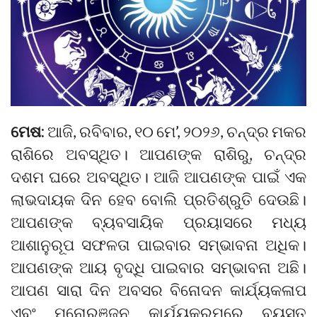
ମେଷ:
ଆଜି, ରବିବାର, ୧୦ ମେ’, ୨୦୨୬, ଚନ୍ଦ୍ର ମକର
ରାଶିରେ ଅବସ୍ଥିତ। ଆପଣଙ୍କ ରାଶିରୁ, ଚନ୍ଦ୍ର
ଦଶମ ଘରେ ଅବସ୍ଥିତ। ଆଜି ଆପଣଙ୍କ ପାଇଁ ଏକ
ଲାଭଦାୟକ ଦିନ ହେବ ବୋଲି ପ୍ରତିଶ୍ରୁତି ଦେଉଛି।
ଆପଣଙ୍କ ବ୍ୟବସାୟିକ ପ୍ରୟାସରେ ମଧ୍ୟ
ଆଶାନୁରୂପ ସଫଳତା ପାଇବାର ସମ୍ଭାବନା ଅଧିକ।
ଆପଣଙ୍କ ଆୟ ବୃଦ୍ଧି ପାଇବାର ସମ୍ଭାବନା ଅଛି।
ଆପଣ ସାରା ଦିନ ଅବସର ବିନୋଦନ କାର୍ଯ୍ୟକଳାପ
ଏବଂ ମନୋରଞ୍ଜନ କାର୍ଯ୍ୟକ୍ରମରେ ବ୍ୟସ୍ତ