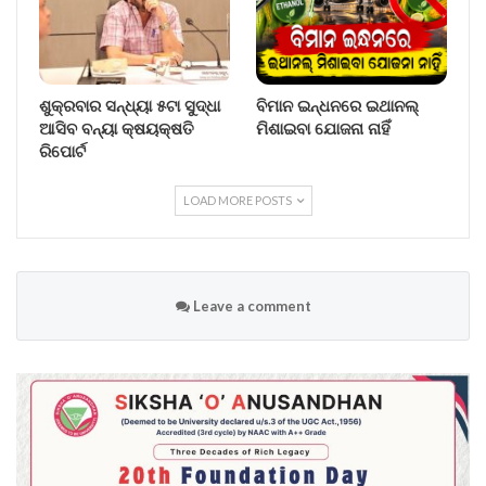
ଶୁକ୍ରବାର ସନ୍ଧ୍ୟା ୫ଟା ସୁଦ୍ଧା
ବିମାନ ଇନ୍ଧନରେ ଇଥାନଲ୍
ଆସିବ ବନ୍ୟା କ୍ଷୟକ୍ଷତି
ମିଶାଇବା ଯୋଜନା ନାହିଁ
ରିପୋର୍ଟ
LOAD MORE POSTS
Leave a comment