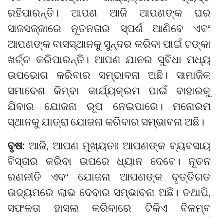
ରହିପାରନ୍ତି। ଆପଣ ଆଜି ଆପଣଙ୍କ ଘର
ସାଜସଜ୍ଜାରେ ନୂତନତାର ସ୍ପର୍ଶ ଆଣିବେ ଏବଂ
ଆପଣଙ୍କ ବାସସ୍ଥାନକୁ ସୁନ୍ଦର କରିବା ପାଇଁ ଟଙ୍କା
ଖର୍ଚ୍ଚ କରିପାରନ୍ତି। ଆପଣ ଯାନର ସୁବିଧା ମଧ୍ୟ
ଉପଭୋଗ କରିବାର ସମ୍ଭାବନା ଅଛି। ସାମାଜିକ
ସମାବେଶ କିମ୍ବା କାର୍ଯ୍ୟକ୍ରମ ପାଇଁ ବାହାରକୁ
ଯିବାର ଯୋଜନା ରୂପ ନେଇପାରେ। ମନୋରମ
ସ୍ଥାନକୁ ଯାତ୍ରା ଯୋଜନା କରିବାର ସମ୍ଭାବନା ଅଛି।
ବୃଷ:
ଆଜି, ଆପଣ ମୁଖ୍ୟତଃ ଆପଣଙ୍କ ବ୍ୟବସାୟ
ବିସ୍ତାର କରିବା ଉପରେ ଧ୍ୟାନ ଦେବେ। ନୂତନ
ରଣନୀତି ଏବଂ ଯୋଜନା ଆପଣଙ୍କ ବୃତ୍ତିଗତ
ଉଦ୍ୟମରେ ଲାଭ ଦେବାର ସମ୍ଭାବନା ଅଛି। ତଥାପି,
ସଫଳତା ହାସଲ କରିବାରେ ଟିକିଏ ବିଳମ୍ବ