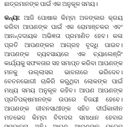
ଛାତ୍ରମାନଙ୍କ ପାଇଁ ଏକ ଅନୁକୂଳ ସମୟ।
କନ୍ୟା:
ଆଜି ପୋଷାକ କିମ୍ବା ଅଳଙ୍କାର କ୍ରୟ
କରିବା ଆପଣଙ୍କ ପାଇଁ ଏକ ରୋମାଞ୍ଚକର ଏବଂ
ଆନନ୍ଦଦାୟକ ଅଭିଜ୍ଞତା ପ୍ରମାଣିତ ହେବ। କଳା
ପ୍ରତି ଆପଣଙ୍କର ଆଗ୍ରହ ବୃଦ୍ଧି ପାଇବ।
ଆପଣଙ୍କ ବ୍ୟବସାୟରେ ଏକ ଚ୍ୟାଲେଞ୍ଜିଂ
କାର୍ଯ୍ୟକୁ ସଫଳତାର ସହ ସମାପ୍ତ କରିବା ଆପଣଙ୍କ
ମନକୁ ଉଲ୍ଲାସର ଭାବନାରେ ଭରିଦେବ।
ବେତନଭୋଗୀ ଚାକିରି କରୁଥିବା ଲୋକଙ୍କ ପାଇଁ
ମଧ୍ୟ ସମୟ ଅନୁକୂଳ ରହିବ। ଆପଣ ଆପଣଙ୍କ
ପ୍ରତିପକ୍ଷମାନଙ୍କ ଉପରେ ବିଜୟୀ ହେବେ।
ଆପଣଙ୍କ ଜୀବନସାଥୀଙ୍କ ସହିତ ଦୀର୍ଘକାଳୀନ
ମତଭେଦ କିମ୍ବା ବିବାଦର ସମାଧାନ ହେବାର
ସମ୍ଭାବନା ଅଛି। ଆପଣ ଆପଣଙ୍କ ପ୍ରେମ