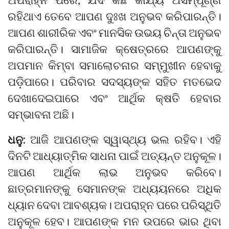
ରହିଥାଏ ତେବେ ଆପଣ ଦୁଃଖ ଅନୁଭବ କରିପାରନ୍ତି।
ଆପଣ ଶାରୀରିକ ଏବଂ ମାନସିକ ଉଭୟ ଚିନ୍ତା ଅନୁଭବ
କରିପାରନ୍ତି। ସାମାଜିକ କ୍ଷେତ୍ରରେ ଆପଣଙ୍କୁ
ଅପମାନ କିମ୍ବା ସମାଲୋଚନାର ସମ୍ମୁଖୀନ ହେବାକୁ
ପଡ଼ିପାରେ। ପରିବାର ସଦସ୍ୟଙ୍କ ସହିତ ମତଭେଦ
ଦେଖାଦେଇପାରେ ଏବଂ ଆର୍ଥିକ କ୍ଷତି ହେବାର
ସମ୍ଭାବନା ଅଛି।
ଧନୁ:
ଆଜି ଆପଣଙ୍କ ସ୍ୱାସ୍ଥ୍ୟ ଭଲ ରହିବ। ଏହି
ଦିନଟି ଆଧ୍ୟାତ୍ମିକ ସାଧନା ପାଇଁ ଅତ୍ୟନ୍ତ ଅନୁକୂଳ।
ଆପଣ ଆର୍ଥିକ ଲାଭ ଅନୁଭବ କରିବେ।
ଛାତ୍ରମାନଙ୍କୁ ସେମାନଙ୍କ ଅଧ୍ୟୟନରେ ଅଧିକ
ଧ୍ୟାନ ଦେବା ଆବଶ୍ୟକ। ଅପରାହ୍ନ ପରେ ପରିସ୍ଥିତି
ଅନୁକୂଳ ହେବ। ଆପଣଙ୍କ ମନ ଉପରେ ଭାର ଥିବା