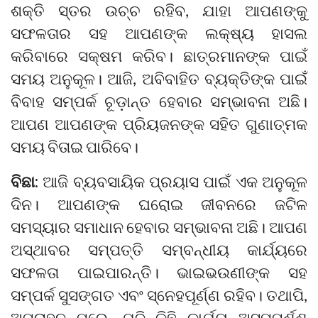
ଶକ୍ତି ସ୍ତର ଉଚ୍ଚ ରହିବ, ଯାହା ଆପଣଙ୍କୁ
ସଫଳତାର ସହ ଆପଣଙ୍କ ଲକ୍ଷ୍ୟ ହାସଲ
କରିବାରେ ସକ୍ଷମ କରିବ। ଛାତ୍ରମାନଙ୍କ ପାଇଁ
ସମୟ ଅନୁକୂଳ। ଆଜି, ଅବିବାହିତ ବ୍ୟକ୍ତିଙ୍କ ପାଇଁ
ବିବାହ ସମ୍ପର୍କ ଚୂଡ଼ାନ୍ତ ହେବାର ସମ୍ଭାବନା ଅଛି।
ଆପଣ ଆପଣଙ୍କ ପ୍ରିୟଜନଙ୍କ ସହିତ ଗୁଣାତ୍ମକ
ସମୟ ବିତାଇ ପାରିବେ।
ବିଛା:
ଆଜି ବ୍ୟବସାୟିକ ପ୍ରୟାସ ପାଇଁ ଏକ ଅନୁକୂଳ
ଦିନ। ଆପଣଙ୍କ ଘରୋଇ ଜୀବନରେ ଜଟିଳ
ସମସ୍ୟାର ସମାଧାନ ହେବାର ସମ୍ଭାବନା ଅଛି। ଆପଣ
ଅସ୍ଥାବର ସମ୍ପତ୍ତି ସମ୍ବନ୍ଧୀୟ କାର୍ଯ୍ୟରେ
ସଫଳତା ପାଇପାରନ୍ତି। ଭାଇଭଉଣୀଙ୍କ ସହ
ସମ୍ପର୍କ ସୁସଙ୍ଗତ ଏବଂ ସ୍ନେହପୂର୍ଣ୍ଣ ରହିବ। ତଥାପି,
ଅପରାହ୍ନ ପରେ, ଯଦି କିଛି କାର୍ଯ୍ୟ ଅସମ୍ପୂର୍ଣ୍ଣ