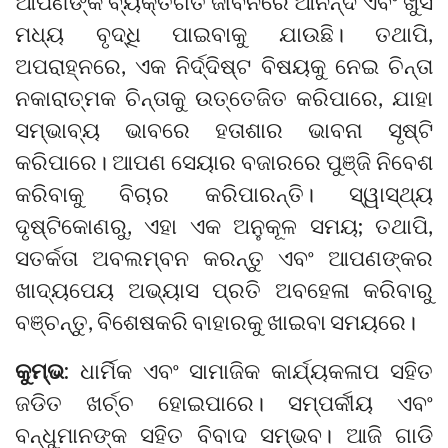
ଆପଣଙ୍କ ବ୍ୟକ୍ତିଗତ ଜୀବନରେ ଆନନ୍ଦ ଏବଂ ଖୁସି
ମଧ୍ୟ ବୃଦ୍ଧି ପାଇବାକୁ ଯାଉଛି। ତଥାପି,
ଅପରାହ୍ନରେ, ଏକ ନିର୍ଦ୍ଦିଷ୍ଟ ବିଷୟକୁ ନେଇ ଚିନ୍ତା
ନକାରାତ୍ମକ ଚିନ୍ତାକୁ ଉତ୍ତେଜିତ କରିପାରେ, ଯାହା
ସମ୍ଭାବ୍ୟ ଭାବରେ ହତାଶାର ଭାବନା ସୃଷ୍ଟି
କରିପାରେ। ଆପଣ ସେୟାର ବଜାରରେ ପୁଞ୍ଜି ନିବେଶ
କରିବାକୁ ବିଚାର କରିପାରନ୍ତି। ସ୍ୱାସ୍ଥ୍ୟ
ଦୃଷ୍ଟିକୋଣରୁ, ଏହା ଏକ ଅନୁକୂଳ ସମୟ; ତଥାପି,
ସତର୍କତା ଅବଲମ୍ବନ କରନ୍ତୁ ଏବଂ ଆପଣଙ୍କର
ଖାଦ୍ୟପେୟ ଅଭ୍ୟାସ ପ୍ରତି ଅବହେଳା କରିବାରୁ
ବଞ୍ଚନ୍ତୁ, ବିଶେଷକରି ବାହାରକୁ ଖାଇବା ସମୟରେ।
କୁମ୍ଭ:
ଧାର୍ମିକ ଏବଂ ସାମାଜିକ କାର୍ଯ୍ୟକଳାପ ସହିତ
ଜଡିତ ଖର୍ଚ୍ଚ ହୋଇପାରେ। ସମ୍ପର୍କୀୟ ଏବଂ
ବନ୍ଧୁମାନଙ୍କ ସହିତ ବିବାଦ ସମ୍ଭବ। ଆଜି ଗାଡି