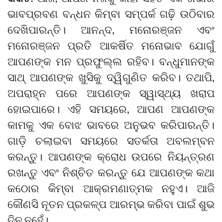
ଭାବପ୍ରବଣ ବନ୍ଧନ କିମ୍ବା ସମ୍ପର୍କ ଗଢ଼ି ଉଠିବାର
ଦେଖିପାରନ୍ତି। ଆନନ୍ଦ, ମନୋରଞ୍ଜନ ଏବଂ
ମନୋରଞ୍ଜନ ପ୍ରତି ଆକର୍ଷିତ ମନୋଭାବ ଯୋଗୁଁ
ଆପଣଙ୍କ ମନ ପ୍ରଫୁଲ୍ଲ ରହିବ। ବନ୍ଧୁମାନଙ୍କ
ସାଥ୍ ଆପଣଙ୍କ ଖୁସିକୁ ଦ୍ୱିଗୁଣିତ କରିବ। ତଥାପି,
ଅପରାହ୍ନ ପରେ ଆପଣଙ୍କ ସ୍ୱାସ୍ଥ୍ୟ ଖରାପ
ହୋଇପାରେ। ଏହି ସମୟରେ, ଆପଣ ଆପଣଙ୍କ
କାମକୁ ଏକ ବୋଝ ଭାବରେ ଅନୁଭବ କରିପାରନ୍ତି।
ଗାଡ଼ି ଚଲାଇବା ସମୟରେ ସତର୍କତା ଅବଲମ୍ବନ
କରନ୍ତୁ। ଆପଣଙ୍କ କ୍ରୋଧ ଉପରେ ନିୟନ୍ତ୍ରଣ
ରଖନ୍ତୁ ଏବଂ ନିଶ୍ଚିତ କରନ୍ତୁ ଯେ ଆପଣଙ୍କ କଥା
କଠୋର କିମ୍ବା ଆକ୍ରମଣାତ୍ମକ ନହୁଏ। ଆଜି
କୌଣସି ନୂତନ ପ୍ରକଳ୍ପ ଆରମ୍ଭ କରିବା ପାଇଁ ଶୁଭ
ଦିନ ନୁହେଁ।