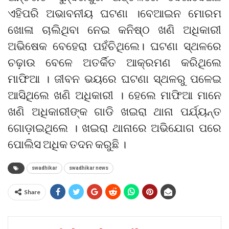
ଏହିପରି ଅଭାବନୀୟ ଘଟଣା ।ବେଆଇନ ମୋରମ
ଖୋଳା ଚାଲିଥିବା ନେଇ କନିଷ୍ଠ ଖଣି ଅଧିକାରୀ
ଅଭିଷେକ ବେହେରା ପହଁଚିଥିଲେ। ଘଟଣା ସ୍ଥଳରେ
ଚଢ଼ାଉ ବେଳେ ଅତର୍କିତ ଆକ୍ରମଣ କରିଥିଲେ
ମାଫିଆ । ଜୀବନ ଭୟରେ ଘଟଣା ସ୍ଥଳରୁ ପଳେଇ
ଆସିଥିଲେ ଖଣି ଅଧିକାରୀ । ହେଲେ ମାଫିଆ ମାନେ
ଖଣି ଅଧିକାରୀଙ୍କ ଗାଡି ଖଇରା ଥାନା ପର୍ଯ୍ୟନ୍ତ
ଗୋଡ଼ାଇଥିଲେ । ଖଇରା ଥାନାରେ ଅଭିଯୋଗ ପରେ
ପୋଲିସ ଅଧିକ ତଦନ କରୁଛି ।
swadhikar
swadhikar news
Share