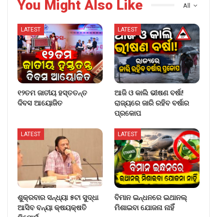
You Might Also Like
All
LATEST
LATEST
୧୨ତମ ଜାତୀୟ ହସ୍ତତନ୍ତ
ଆଜି ଓ କାଲି ଭୀଷଣ ବର୍ଷା!
ଦିବସ ଆୟୋଜିତ
ରାଜ୍ୟରେ ଜାରି ରହିବ ବର୍ଷାର
ପ୍ରକୋପ
LATEST
LATEST
ଶୁକ୍ରବାର ସନ୍ଧ୍ୟା ୫ଟା ସୁଦ୍ଧା
ବିମାନ ଇନ୍ଧନରେ ଇଥାନଲ୍
ଆସିବ ବନ୍ୟା କ୍ଷୟକ୍ଷତି
ମିଶାଇବା ଯୋଜନା ନାହିଁ