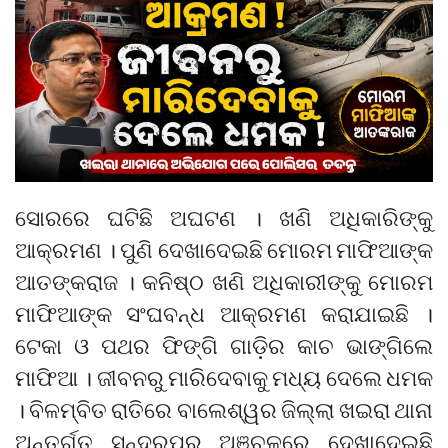
ସୋରରେ ଘଟିଛି ଅଘଟଣ । ଖଣି ଅଧିକାରିଙ୍କୁ
ଆକ୍ରମଣ । ପୁଣି ଦେଖାଦେଇଛି ମୋରମ ମାଫିଆଙ୍କ
ଆତଙ୍କରାଜ । କନିଷ୍ଠ ଖଣି ଅଧିକାରୀଙ୍କୁ ମୋରମ
ମାଫିଆଙ୍କ ସଂଘବନ୍ଧ ଆକ୍ରମଣ କରାଯାଇଛି ।
ଟେକା ଓ ପଥର ଫିଙ୍ଗି ଗାଡ଼ିର କାଚ ଭାଙ୍ଗିଲେ
ମାଫିଆ । ଜୀବନରୁ ମାରିଦେବାକୁ ମଧ୍ୟ ଦେଲେ ଧମକ
। ବିଳମ୍ବିତ ରାତିରେ ବାଲେଶ୍ୱର ଜିଲ୍ଲା ଖଇରା ଥାନା
ଅନ୍ତର୍ଗତ ସୁନ୍ଦରପୁର ଅଞ୍ଚଳରେ ଦେଖାଦେଇଛି