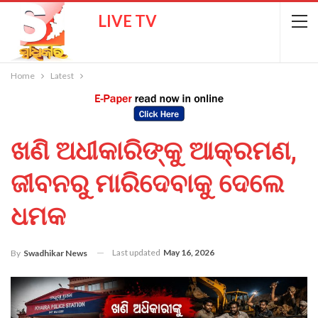
LIVE TV
Home
Latest
ଖଣି ଅଧୀକାରିଙ୍କୁ ଆକ୍ରମଣ,
ଜୀବନରୁ ମାରିଦେବାକୁ ଦେଲେ
ଧମକ
Last updated
May 16, 2026
By
Swadhikar News