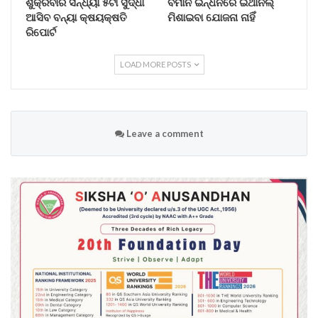
ଶୁକ୍ରବାର ସନ୍ଧ୍ୟା ୫ଟା ସୁଦ୍ଧା
ବିମାନ ଇନ୍ଧନରେ ଇଥାନଲ୍
ଆସିବ ବନ୍ୟା କ୍ଷୟକ୍ଷତି
ମିଶାଇବା ଯୋଜନା ନାହିଁ
ରିପୋର୍ଟ
LOAD MORE POSTS
Leave a comment