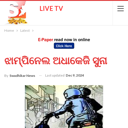
LIVE TV
Home
Latest
ଝାମ୍ପିନେଲ ଅଧାକେଜି ସୁନା
Last updated
Dec 9, 2024
By
Swadhikar News