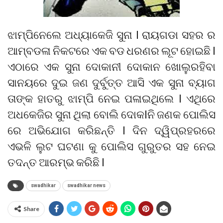
ଝାମ୍ପିନେଲେ ଅଧ୍ୟାକେଜି ସୁନା l ରାୟଗଡା ସହର ର
ଆମ୍ବଡଳା ନିକଟରେ ଏକ ବଡ ଧରଣର ଲୂଟ ହୋଇଛି l
ଏଠାରେ ଏକ ସୁନା ଦୋକାନୀ ଦୋକାନ ଖୋଲୁରହିବା
ସାନୟରେ ଦୁଇ ଜଣ ଦୁର୍ବୁତ୍ତ ଆସି ଏକ ସୁନା ବ୍ୟାଗ
ତାଙ୍କ ହାତରୁ ଝାମ୍ପି ନେଇ ପଳାଇଥିଲେ l ଏଥିରେ
ଅଧକେଜିର ସୁନା ଥିଲା ବୋଲି ଦୋକlନି ଜଣକ ପୋଲିସ
ରେ ଅଭିଯୋଗ କରିଛନ୍ତି l ଦିନ ଦ୍ୱିପ୍ରହରରେ
ଏଭଳି ଲୁଟ ଘଟଣା କୁ ପୋଲିସ ଗୁରୁତର ସହ ନେଇ
ତଦନ୍ତ ଆରମ୍ଭ କରିଛି l
swadhikar
swadhikar news
Share