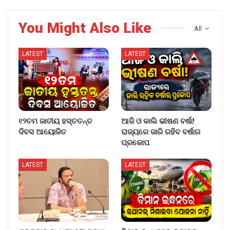
You Might Also Like
All
LATEST
LATEST
୧୨ତମ ଜାତୀୟ ହସ୍ତତନ୍ତ
ଆଜି ଓ କାଲି ଭୀଷଣ ବର୍ଷା!
ଦିବସ ଆୟୋଜିତ
ରାଜ୍ୟରେ ଜାରି ରହିବ ବର୍ଷାର
ପ୍ରକୋପ
LATEST
LATEST