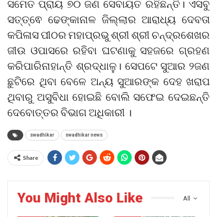
ସମେତ ପ୍ରାୟ ୭୦ ଜଣ ସେବାୟତ ରହିଛନ୍ତି। ଏସବୁ
ସତ୍ତ୍ଵେ ଢେଙ୍କାନାଳ ଜିଲ୍ଲାର ଆରାଧ୍ୟ ଦେବତା
କପିଳାସ ପୀଠର ମହାପ୍ରଭୁ ଶ୍ରୀ ଶ୍ରୀ ଚନ୍ଦ୍ରଶେଖର
ଜୀଉ ଓପାସରେ ରହିବା ଘଟଣାକୁ ସହଜରେ ଗ୍ରହଣ
କରିପାରିନାହାନ୍ତି ଶ୍ରଦ୍ଧାଳୁ। ସେପଟେ ସୁଆର ୨ଜଣ
ଛୁଟିରେ ଥିବା ବେଳେ ଅନ୍ୟ ସୁଆରଙ୍କ ଦେହ ଖରାପ
ଥିବାରୁ ଅସୁବିଧା ହୋଇଛି ବୋଲି ସଫେଇ ଦେଇଛନ୍ତି
ଦେବୋତ୍ତର ବିଭାଗ ଅଧିକାରୀ ।
swadhikar
swadhikar news
Share
You Might Also Like
All