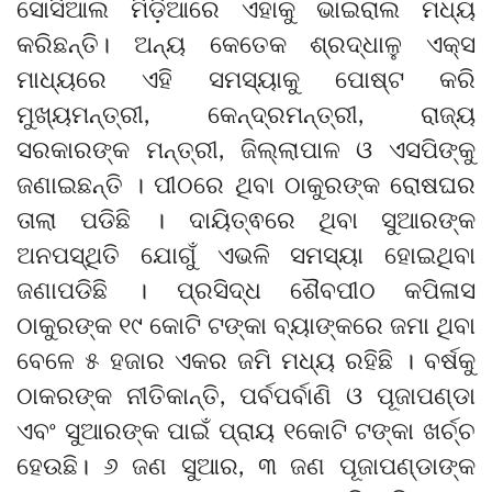
ସୋସିଆଲ ମିଡ଼ିଆରେ ଏହାକୁ ଭାଇରାଲ ମଧ୍ୟ
କରିଛନ୍ତି। ଅନ୍ୟ କେତେକ ଶ୍ରଦ୍ଧାଳୁ ଏକ୍ସ
ମାଧ୍ୟରେ ଏହି ସମସ୍ୟାକୁ ପୋଷ୍ଟ କରି
ମୁଖ୍ୟମନ୍ତ୍ରୀ, କେନ୍ଦ୍ରମନ୍ତ୍ରୀ, ରାଜ୍ୟ
ସରକାରଙ୍କ ମନ୍ତ୍ରୀ, ଜିଲ୍ଲାପାଳ ଓ ଏସପିଙ୍କୁ
ଜଣାଇଛନ୍ତି । ପୀଠରେ ଥିବା ଠାକୁରଙ୍କ ରୋଷଘର
ତାଲା ପଡିଛି । ଦାୟିତ୍ଵରେ ଥିବା ସୁଆରଙ୍କ
ଅନପସ୍ଥିତି ଯୋଗୁଁ ଏଭଳି ସମସ୍ୟା ହୋଇଥିବା
ଜଣାପଡିଛି । ପ୍ରସିଦ୍ଧ ଶୈବପୀଠ କପିଳାସ
ଠାକୁରଙ୍କ ୧୯ କୋଟି ଟଙ୍କା ବ୍ୟାଙ୍କରେ ଜମା ଥିବା
ବେଳେ ୫ ହଜାର ଏକର ଜମି ମଧ୍ୟ ରହିଛି । ବର୍ଷକୁ
ଠାକରଙ୍କ ନୀତିକାନ୍ତି, ପର୍ବପର୍ବାଣି ଓ ପୂଜାପଣ୍ଡା
ଏବଂ ସୁଆରଙ୍କ ପାଇଁ ପ୍ରାୟ ୧କୋଟି ଟଙ୍କା ଖର୍ଚ୍ଚ
ହେଉଛି। ୬ ଜଣ ସୁଆର, ୩ ଜଣ ପୂଜାପଣ୍ଡାଙ୍କ