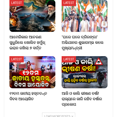
LATEST
LATEST
ଆମେରିକାର ଆଚରଣ
‘ଘରେ ଘରେ ତ୍ରିରଙ୍ଗା’
ସୁଧୁରିଲେ ଖୋଲିବ ହର୍ମୁଜ୍:
ଅଭିଯାନର ଶୁଭାରମ୍ଭ କଲେ
ଇରାନ ରଖିଲା ୭ ସର୍ତ୍ତ
ମୁଖ୍ୟମନ୍ତ୍ରୀ
LATEST
LATEST
୧୨ତମ ଜାତୀୟ ହସ୍ତତନ୍ତ
ଆଜି ଓ କାଲି ଭୀଷଣ ବର୍ଷା!
ଦିବସ ଆୟୋଜିତ
ରାଜ୍ୟରେ ଜାରି ରହିବ ବର୍ଷାର
ପ୍ରକୋପ
LOAD MORE POSTS