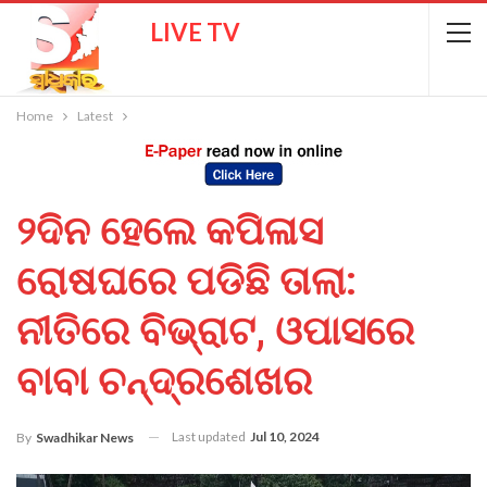
LIVE TV
Home
Latest
୨ଦିନ ହେଲେ କପିଳାସ
ରୋଷଘରେ ପଡିଛି ତାଲା:
ନୀତିରେ ବିଭ୍ରାଟ, ଓପାସରେ
ବାବା ଚନ୍ଦ୍ରଶେଖର
Last updated
Jul 10, 2024
By
Swadhikar News