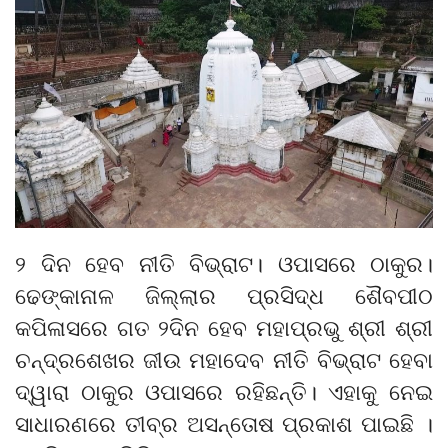
୨ ଦିନ ହେବ ନୀତି ବିଭ୍ରାଟ। ଓପାସରେ ଠାକୁର।
ଢେଙ୍କାନାଳ ଜିଲ୍ଲାର ପ୍ରସିଦ୍ଧ ଶୈବପୀଠ
କପିଳାସରେ ଗତ ୨ଦିନ ହେବ ମହାପ୍ରଭୁ ଶ୍ରୀ ଶ୍ରୀ
ଚନ୍ଦ୍ରଶେଖର ଜୀଉ ମହାଦେବ ନୀତି ବିଭ୍ରାଟ ହେବା
ଦ୍ୱାରା ଠାକୁର ଓପାସରେ ରହିଛନ୍ତି। ଏହାକୁ ନେଇ
ସାଧାରଣରେ ତୀବ୍ର ଅସନ୍ତୋଷ ପ୍ରକାଶ ପାଇଛି ।