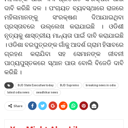
ଦାବି କରିଛି ଦଳ । ପଂଚାୟତ ବ୍ୟବସ୍ଥାରେ ରାଜରେ
ମହିଳାମାନଙ୍କୁ ସଂରକ୍ଷଣ ଦିଆଯାଇଥିବା
ପ୍ରସ୍ତାବରେ ଉଲ୍ଲେଖ କରାଯାଇଛି । ଓଡିଶୀ
ନୃତ୍ୟକୁ ଶାସ୍ତ୍ରୀୟ ମାନ୍ୟତା ପାଇଁ ଦାବି କରାଯାଇଛି
। ଓଡିଶା ବରପୁତ୍ରଙ୍କ ଗାଁକୁ ଆଦର୍ଶ ଗ୍ରାମ ହିସାବରେ
ଗ୍ରହଣ କରାଯିବା ସହ ସେମାନଙ୍କ ଜୀବନୀ
ପାଠ୍ୟପୁସ୍ତକରେ ସ୍ଥାନ ପାଉ ବୋଲି ବିଜେଡି ଦାବି
କରିଛି ।
BJD State Executive today
BJD Supremo
breaking news in odia
latest odia news
swadhikar news
Share