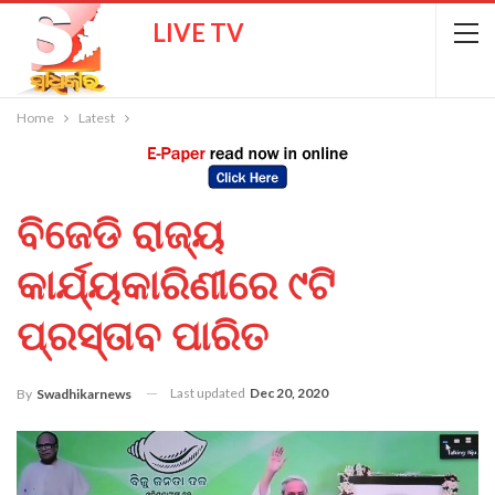
LIVE TV
Home
Latest
ବିଜେଡି ରାଜ୍ୟ
କାର୍ଯ୍ୟକାରିଣୀରେ ୯ଟି
ପ୍ରସ୍ତାବ ପାରିତ
Last updated
Dec 20, 2020
By
Swadhikarnews