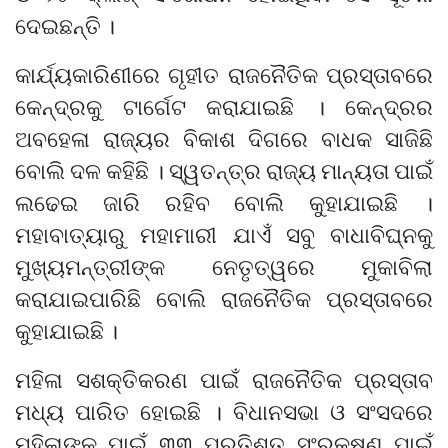
ଦେଇଛନ୍ତି ।
କାର୍ଯ୍ୟକାରିଣୀରେ ଗୃହୀତ ରାଜନୈତିକ ପ୍ରସ୍ତାବରେ
କେନ୍ଦ୍ରକୁ ଟାର୍ଗେଟ କରାଯାଇଛି । କେନ୍ଦ୍ରର
ଅବହେଳା ରାଜ୍ୟର ବିକାଶ ଦିଗରେ ବାଧକ ସାଜିଛି
ବୋଲି ଦଳ କହିଛି । ସ୍ୱତନ୍ତ୍ର ରାଜ୍ୟ ମାନ୍ୟତା ପାଇଁ
ଲଢେଇ ଜାରି ରହିବ ବୋଲି କୁହାଯାଇଛି ।
ମହାବାତ୍ୟାରୁ ମହାମାରୀ ଯାଏଁ ସବୁ ବାଧାବିଘ୍ନକୁ
ମୁଖ୍ୟମନ୍ତ୍ରୀଙ୍କ ନେତୃତ୍ୱରେ ମୁକାବିଲା
କରାଯାଇପାରିଛି ବୋଲି ରାଜନୈତିକ ପ୍ରସ୍ତାବରେ
କୁହାଯାଇଛି ।
ମହିଳା ସଶକ୍ତିକରଣ ପାଇଁ ରାଜନୈତିକ ପ୍ରସ୍ତାବ
ମଧ୍ୟ ପାରିତ ହୋଇଛି । ବିଧାନସଭା ଓ ସଂସଦରେ
ମହିଳାଙ୍କ ପାଇଁ ୩୩ ପ୍ରତିଶତ ସଂରକ୍ଷଣ ପାଇଁ