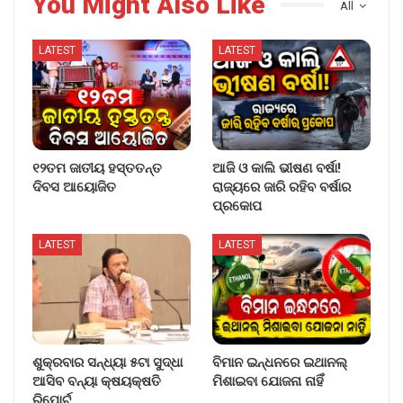
You Might Also Like
All
LATEST
LATEST
୧୨ତମ ଜାତୀୟ ହସ୍ତତନ୍ତ
ଆଜି ଓ କାଲି ଭୀଷଣ ବର୍ଷା!
ଦିବସ ଆୟୋଜିତ
ରାଜ୍ୟରେ ଜାରି ରହିବ ବର୍ଷାର
ପ୍ରକୋପ
LATEST
LATEST
ଶୁକ୍ରବାର ସନ୍ଧ୍ୟା ୫ଟା ସୁଦ୍ଧା
ବିମାନ ଇନ୍ଧନରେ ଇଥାନଲ୍
ଆସିବ ବନ୍ୟା କ୍ଷୟକ୍ଷତି
ମିଶାଇବା ଯୋଜନା ନାହିଁ
ରିପୋର୍ଟ