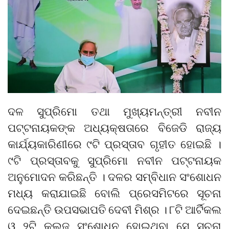
ଦଳ ସୁପ୍ରିମୋ ତଥା ମୁଖ୍ୟମନ୍ତ୍ରୀ ନବୀନ
ପଟ୍ଟନାୟକଙ୍କ ଅଧ୍ୟକ୍ଷତାରେ ବିଜେଡି ରାଜ୍ୟ
କାର୍ଯ୍ୟକାରିଣୀରେ ୯ଟି ପ୍ରସ୍ତାବ ଗୃହୀତ ହୋଇଛି ।
୯ଟି ପ୍ରସ୍ତାବକୁ ସୁପ୍ରିମୋ ନବୀନ ପଟ୍ଟନାୟକ
ଅନୁମୋଦନ କରିଛନ୍ତି । ଦଳର ସମ୍ବିଧାନ ସଂଶୋଧନ
ମଧ୍ୟ କରାଯାଇଛି ବୋଲି ପ୍ରେସମିଟରେ ସୂଚନା
ଦେଇଛନ୍ତି ଉପସଭାପତି ଦେବୀ ମିଶ୍ର । ୮ଟି ଆର୍ଟିକଲ
ଓ ୨ଟି କ୍ଲଜ୍ ସଂଶୋଧନ ହୋଇଥିବା ସେ ସୂଚନା