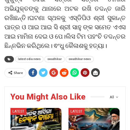
ଅଭିଯୁକ୍ତଙ୍କୁ ଥାନାରେ ଅଟକ ରଖି ତଦନ୍ତ ଜାରି
ରଖିଛନ୍ତି।ଘଟଣା ସ୍ଥଳକୁ ଏସ୍ଡିପିଓ ଶ୍ରୀ ସୁକାନ୍ତ
ପାତ୍ର ଓ ଆଇ ଆଇ ସି ଶ୍ରୀ ସାହୁ ଙ୍କ ସମେତ ଏଏସ
ଆଇ ମାମିନା ଦେଇ ଓ ପେ।ଲିସ ଟିମ ପହଂଚି ତଦନ୍ତର
ଛିନ୍ନଭିନ କରିଥିଲେ। ଵଂଧୁ କୈଳାଶକୁ ହତ୍ୟା।
latest odia news
swadhikar
swadhikar news
Share
You Might Also Like
All
LATEST
LATEST