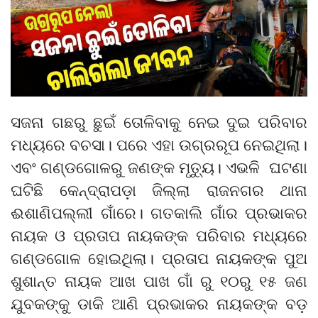
ସଜନା ଗଛରୁ ଛୁଇଁ ତୋଳିବାକୁ ନେଇ ଦୁଇ ପରିବାର
ମଧ୍ୟରେ ବଚସା। ପରେ ଏହା ଉଗ୍ରରୂପ ନେଇଥିଲା।
ଏବଂ ଗଣ୍ଡଗୋଳରୁ ଜଣଙ୍କ ମୃତ୍ୟୁ। ଏଭଳି ଘଟଣା
ଘଟିଛି କେନ୍ଦ୍ରାପଡ଼ା ଜିଲ୍ଲା ରାଜନଗର ଥାନା
ଈଶାଣିପଲ୍ଲୀ ଗାଁରେ। ଗତକାଲି ଗାଁର ପ୍ରଭାକର
ନାୟକ ଓ ପ୍ରତାପ ନାୟକଙ୍କ ପରିବାର ମଧ୍ୟରେ
ଗଣ୍ଡଗୋଳ ହୋଇଥିଲା। ପ୍ରତାପ ନାୟକଙ୍କ ପୁଅ
ଶୁଶାନ୍ତ ନାୟକ ଆଖ ପାଖ ଗାଁ ରୁ ୧୦ରୁ ୧୫ ଜଣ
ଯୁବକଙ୍କୁ ଡାକି ଆଣି ପ୍ରଭାକର ନାୟକଙ୍କ ବଡ଼