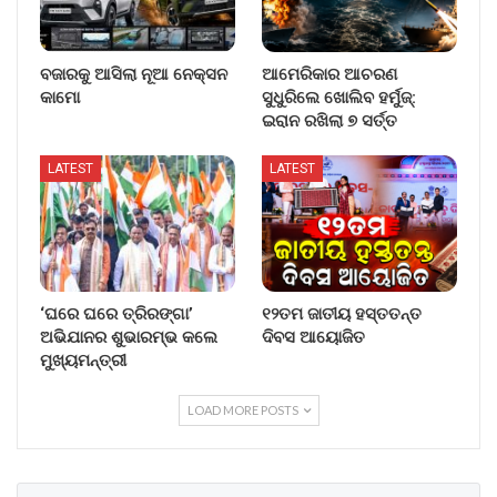
ବଜାରକୁ ଆସିଲା ନୂଆ ନେକ୍ସନ
ଆମେରିକାର ଆଚରଣ
କାମୋ
ସୁଧୁରିଲେ ଖୋଲିବ ହର୍ମୁଜ୍:
ଇରାନ ରଖିଲା ୭ ସର୍ତ୍ତ
LATEST
LATEST
‘ଘରେ ଘରେ ତ୍ରିରଙ୍ଗା’
୧୨ତମ ଜାତୀୟ ହସ୍ତତନ୍ତ
ଅଭିଯାନର ଶୁଭାରମ୍ଭ କଲେ
ଦିବସ ଆୟୋଜିତ
ମୁଖ୍ୟମନ୍ତ୍ରୀ
LOAD MORE POSTS