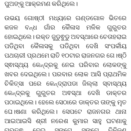
ପୁଅଙ୍କୁ ଆକ୍ରମଣ କରିଥିଲେ।
ଉଭୟ ଗୋଷ୍ଠୀ ମଧ୍ୟରେ ଗଣ୍ଡଗୋଳ ଭିତରେ
କଜଳ ବନ୍ଧ ଗାଁର କୈଳାସ ମଳିକ ଗୁରୁତର
ହୋଇଥିଲେ। ରକ୍ତ ଜୁଡୁଵୁଡୁ ଅବସ୍ଥାରେ ଚେତାହରାଇ
ପଡିଥିବା କୈଳାସକୁ ପଡିଥିବା ଦେଖି ସଂପର୍କୀୟ
ପଥଚାରୀ ପ୍ରଥମେ ରାତି ୧୦ଟାର ରାଜନଗର ଗେ।ଷ୍ଠି
ସ୍ଵାସ୍ଥ୍ୟ କେନ୍ଦ୍ରକୁ ନେଇ ପରିବାର ଲୋକଙ୍କୁ
ଖବର ଦେଇଥିଲେ। ପରବାର ଲୋକ ଆସି ପ୍ରାଥମିକ
ଚିକିତ୍ସା ପରେ କେନ୍ଦ୍ରାପଡା ଜିଲ୍ଲା ସ୍ବାସ୍ଥ୍ୟ
କେନ୍ଦ୍ରକୁ ଗୁରୁତର ଅଵସ୍ଥା ଦେଖି ଡାକ୍ତର
ପଠାଇଥିଲେ। ହେଲେ ସେଠାରେ ଡାକ୍ତର ତାଙ୍କୁ ମୣତ
ଘେ।ଷଣା କରିଥିଲେ। ସେପଟେ ରାଜନଗର ଥାନା
ଆଇଆଇସି ଶ୍ରୀ ନରେଶ କୁମାର ସାହୁ ଘଟଣାକୁ
ଗୁରୁତ୍ଵ ଦେଇ ସଙ୍ଗେ ସଙ୍ଗେ ତିନିଜଣ