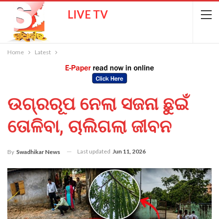
LIVE TV
Home
Latest
ଉଗ୍ରରୂପ ନେଲା ସଜନା ଛୁଇଁ
ତୋଳିବା, ଚାଲିଗଲା ଜୀବନ
Last updated
Jun 11, 2026
By
Swadhikar News