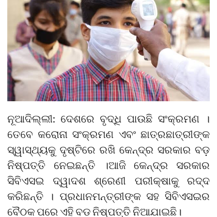
ନୂଆଦିଲ୍ଲୀ: ଦେଶରେ ବୃଦ୍ଧି ପାଉଛି ସଂକ୍ରମଣ ।
ତେବେ କରୋନା ସଂକ୍ରମଣ ଏବଂ ଛାତ୍ରଛାତ୍ରୀଙ୍କ
ସ୍ୱାସ୍ଥ୍ୟକୁ ଦୃଷ୍ଟିରେ ରଖି କେନ୍ଦ୍ର ସରକାର ବଡ଼
ନିଷ୍ପତ୍ତି ନେଇଛନ୍ତି ।ଆଜି କେନ୍ଦ୍ର ସରକାର
ସିବିଏସଇ ଦ୍ୱାଦଶ ଶ୍ରେଣୀ ପରୀକ୍ଷାକୁ ରଦ୍ଦ
କରିଛନ୍ତି । ପ୍ରଧାନମନ୍ତ୍ରୀଙ୍କ ସହ ସିବିଏସଇର
ବୈଠକ ପରେ ଏହି ବଡ ନିଷ୍ପତ୍ତି ନିଆଯାଇଛି।