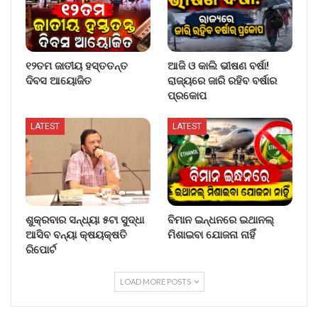
୧୨ତମ ଜାତୀୟ ହସ୍ତତନ୍ତ
ଆଜି ଓ କାଲି ଭୀଷଣ ବର୍ଷା!
ଦିବସ ଆୟୋଜିତ
ରାଜ୍ୟରେ ଜାରି ରହିବ ବର୍ଷାର
ପ୍ରକୋପ
LATEST
LATEST
ଶୁକ୍ରବାର ସନ୍ଧ୍ୟା ୫ଟା ସୁଦ୍ଧା
ବିମାନ ଇନ୍ଧନରେ ଇଥାନଲ୍
ଆସିବ ବନ୍ୟା କ୍ଷୟକ୍ଷତି
ମିଶାଇବା ଯୋଜନା ନାହିଁ
ରିପୋର୍ଟ
LOAD MORE POSTS