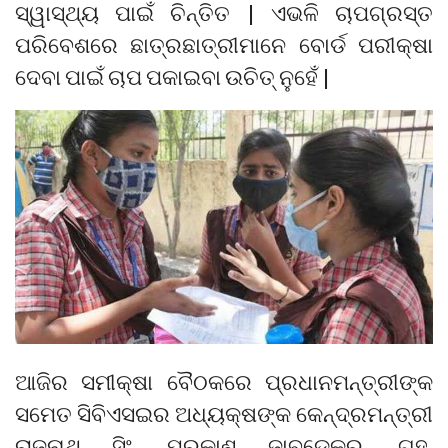
ସ୍ୱାସ୍ଥ୍ୟ ପାଇଁ ଚିନ୍ତିତ | ଏଭଳି ଚାପଗ୍ରସ୍ତ
ପରିବେଶରେ ଛାତ୍ରଛାତ୍ରୀମାନେ ବୋର୍ଡ ପରୀକ୍ଷା
ଦେବା ପାଇଁ ଚାପ ପକାଇବା ଉଚିତ୍ ନୁହେଁ |
ଆଜିର ସମୀକ୍ଷା ବୈଠକରେ ପ୍ରଧାନମନ୍ତ୍ରୀଙ୍କ
ସମେତ ସିବିଏସଇର ଅଧ୍ୟକ୍ଷଙ୍କ କେନ୍ଦ୍ରମନ୍ତ୍ରୀ
ରାଜନାଥ ସିଂ, ପ୍ରକାଶ ଜାବଡେକର, ଗୃହ,