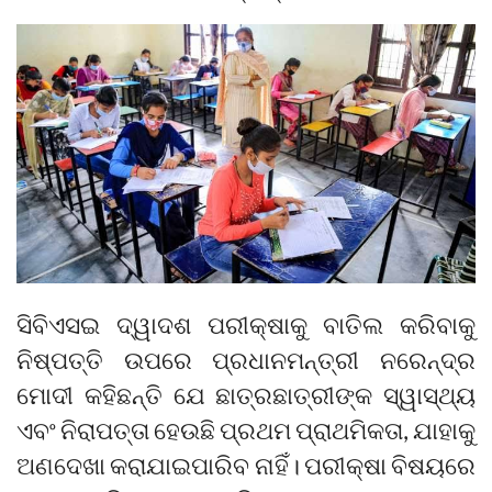
ସିବିଏସଇ ଦ୍ୱାଦଶ ପରୀକ୍ଷାକୁ ବାତିଲ କରିବାକୁ
ନିଷ୍ପତ୍ତି ଉପରେ ପ୍ରଧାନମନ୍ତ୍ରୀ ନରେନ୍ଦ୍ର
ମୋଦୀ କହିଛନ୍ତି ଯେ ଛାତ୍ରଛାତ୍ରୀଙ୍କ ସ୍ୱାସ୍ଥ୍ୟ
ଏବଂ ନିରାପତ୍ତା ହେଉଛି ପ୍ରଥମ ପ୍ରାଥମିକତା, ଯାହାକୁ
ଅଣଦେଖା କରାଯାଇପାରିବ ନାହିଁ। ପରୀକ୍ଷା ବିଷୟରେ