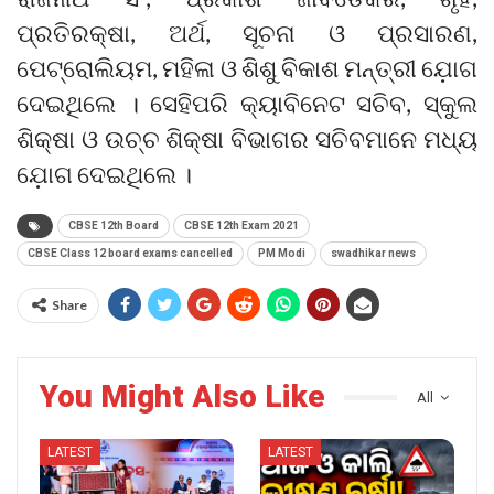
ପ୍ରତିରକ୍ଷା, ଅର୍ଥ, ସୂଚନା ଓ ପ୍ରସାରଣ,
ପେଟ୍ରୋଲିୟମ, ମହିଳା ଓ ଶିଶୁ ବିକାଶ ମନ୍ତ୍ରୀ ଯ଼ୋଗ
ଦେଇଥିଲେ । ସେହିପରି କ୍ୟାବିନେଟ ସଚିବ, ସ୍କୁଲ
ଶିକ୍ଷା ଓ ଉଚ୍ଚ ଶିକ୍ଷା ବିଭାଗର ସଚିବମାନେ ମଧ୍ୟ
ଯ଼ୋଗ ଦେଇଥିଲେ ।
CBSE 12th Board
CBSE 12th Exam 2021
CBSE Class 12 board exams cancelled
PM Modi
swadhikar news
Share
You Might Also Like
All
LATEST
LATEST