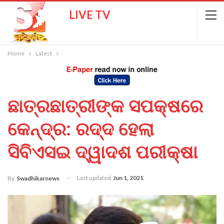
LIVE TV
Home
Latest
ଛାତ୍ରଛାତ୍ରୀଙ୍କ ସପକ୍ଷରେ
କେନ୍ଦ୍ର: ରଦ୍ଦ ହେଲା
ସିବିଏସଇ ଦ୍ୱାଦଶ ପରୀକ୍ଷା
Last updated
Jun 1, 2021
By
Swadhikarnews