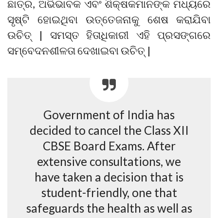
ଛାତ୍ର, ଅଭିଭାବକ ଏବଂ ଶିକ୍ଷକମାନଙ୍କ ମଧ୍ୟରେ
ସୃଷ୍ଟି ହୋଇଥିବା ଉତ୍ତେଜନାକୁ ଶେଷ କରାଯିବା
ଉଚିତ୍ | ସମସ୍ତ ହିତାଧିକାରୀ ଏହି ପ୍ରସଙ୍ଗରେ
ସମ୍ବେଦନଶୀଳତା ଦେଖାଇବା ଉଚିତ୍ |
Government of India has
decided to cancel the Class XII
CBSE Board Exams. After
extensive consultations, we
have taken a decision that is
student-friendly, one that
safeguards the health as well as