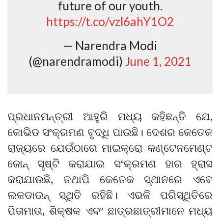
future of our youth.
https://t.co/vzl6ahY1O2
— Narendra Modi
(@narendramodi)
June 1, 2021
ପ୍ରଧାନମନ୍ତ୍ରୀ ଆହୁରି ମଧ୍ୟ କହିଛନ୍ତି ଯେ,
କୋଭିଡ ସଂକ୍ରମଣ ବୃଦ୍ଧି ପାଉଛି। ଦେଶର କେତେକ
ରାଜ୍ୟରେ ଯେଉଁଠାରେ ମାଇକ୍ରୋ କଣ୍ଟେନମେଣ୍ଟ
ଜୋନ୍ ସୃଷ୍ଟି କରାଯାଇ ସଂକ୍ରମଣ ହାର ହ୍ରାସ
କରାଯାଉଛି, ତଥାପି କେତେକ ସ୍ଥାନରେ ଏବେ
ଲକଡାଉନ୍ ସ୍ଥିତି ରହିଛି। ଏଭଳି ପରିସ୍ଥିତିରେ
ପିତାମାତା, ଶିକ୍ଷକ ଏବଂ ଛାତ୍ରଛାତ୍ରୀମାନେ ମଧ୍ୟ