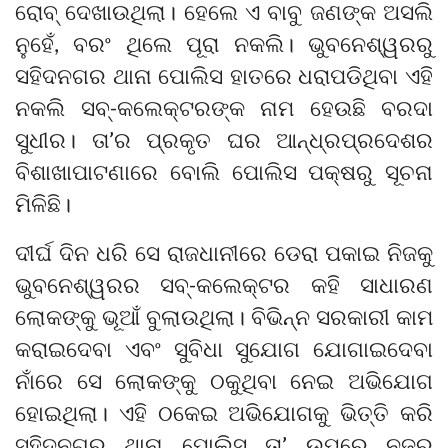
ରୋବ୍ ଦେଖାଉଥିଲା। ହେଲେ ଏ ବାବୁ ଜଣଙ୍କ ଅସଲି
ନୁହେଁ, ବରଂ ଥିଲେ ପୂରା ନକଲି। ଭୁବନେଶ୍ୱରରୁ
ସହିଦନଗର ଥାନା ପୋଲିସ ହାତରେ ଧରାପଡିଥିବା ଏହି
ନକଲି ସବ୍-କଲେକ୍ଟରଙ୍କ ନାମ ହେଉଛି ବରଦା
ସୁଧୀର। ତା’ର ପ୍ରକୃତ ଘର ଆନ୍ଧ୍ରପ୍ରଦେଶର
ବିଶାଖାପାଟଣାରେ ବୋଲି ପୋଲିସ ପକ୍ଷରୁ ସୂଚନା
ମିଳିଛି।
ଦୀର୍ଘ ଦିନ ଧରି ସେ ରାଜଧାନୀରେ ଡେରା ପକାଇ ନିଜକୁ
ଭୁବନେଶ୍ୱରର ସବ୍-କଲେକ୍ଟର କହି ସାଧାରଣ
ଲୋକଙ୍କୁ ଭୂଆଁ ବୁଲାଉଥିଲା। ବିଭିନ୍ନ ସରକାରୀ କାମ
କରାଇଦେବା ଏବଂ ସୁବିଧା ସୁଯୋଗ ଯୋଗାଇଦେବା
ନାଁରେ ସେ ଲୋକଙ୍କୁ ଠକୁଥିବା ନେଇ ଅଭିଯୋଗ
ହୋଇଥିଲା। ଏହି ଠକେଇ ଅଭିଯୋଗକୁ ଭିତ୍ତି କରି
ସହିଦନଗର ଥାନା ପୋଲିସ ତା’ ଉପରେ ନଜର