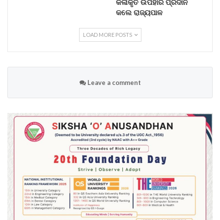
କଳାକୃତି ଉପହାର ପ୍ରଦାନ
କଲେ ରାଜ୍ୟପାଳ
LOAD MORE POSTS
Leave a comment