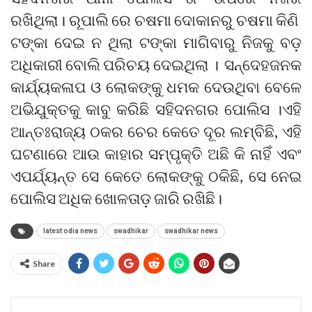
ରଖିଥିଲା। ରୂପାଲି ରେ ଚଷମା ଦୋକାନରୁ ଚଷମା କିଣି
ଟଙ୍କା ଦେଇ ନ ଥିଲା ଟଙ୍କା ମାଗିବାରୁ ନିଜକୁ ବଡ଼
ଅଧିକାରୀ ବୋଲି ପରିଚୟ ଦେଇଥିଲା । ସନ୍ଦେହଜନକ
କାର୍ଯ୍ୟକଳାପ ଓ ଲୋକଙ୍କୁ ଧମକ ଦେଉଥିବା ବେଳେ
ଅଭିଯୁକ୍ତକୁ କାବୁ କରିଛି ସହିଦନଗର ପୋଲିସ ।ଏହି
ଆନ୍ତଃରାଜ୍ୟ ଠକର ଚେର କେତେ ଦୂର ଲମ୍ବିଛି, ଏହି
ଘଟଣାରେ ଆଉ କାହାର ସମ୍ପୃକ୍ତି ଅଛି କି ନାହିଁ ଏବଂ
ଏପର୍ଯ୍ୟନ୍ତ ସେ କେତେ ଲୋକଙ୍କୁ ଠକିଛି, ସେ ନେଇ
ପୋଲିସ ଅଧିକ ଖୋଳତାଡ଼ ଜାରି ରଖିଛି।
latest odia news
swadhikar
swadhikar news
Share