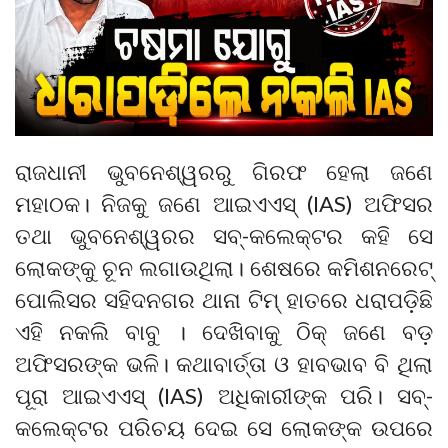
ରାଜଧାନୀ ଭୁବନେଶ୍ୱରରୁ ଗିରଫ ହେଲା ଜଣେ
ମହାଠକ। ନିଜକୁ ଜଣେ ଆଇଏଏସ୍ (IAS) ଅଫିସର
ତଥା ଭୁବନେଶ୍ୱରର ସବ୍‌-କଲେକ୍ଟର କହି ସେ
ଲୋକଙ୍କୁ ଚୂନ ଲଗାଉଥିଲା। ଶେଷରେ କମିଶନରେଟ୍
ପୋଲିସର ସହିଦନଗର ଥାନା ଟିମ୍ ହାତରେ ଧରାପଡ଼ିଛି
ଏହି ନକଲି ବାବୁ । ଦେଖିବାକୁ ଠିକ୍ ଜଣେ ବଡ଼
ଅଫିସରଙ୍କ ଭଳି। କଥାବାର୍ତ୍ତା ଓ ହାବଭାବ ବି ଥିଲା
ପୂରା ଆଇଏଏସ୍ (IAS) ଅଧିକାରୀଙ୍କ ପରି। ସବ୍‌-
କଲେକ୍ଟର ପରିଚୟ ଦେଇ ସେ ଲୋକଙ୍କ ଉପରେ