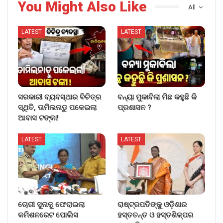
You Might Also Like
All
LATEST
LATEST
ସରକାରୀ ବ୍ୟବସ୍ଥାର ବିଚିତ୍ର
ବନ୍ୟା ମୁକାବିଲା ମିଛ କହୁଛି କି
ସ୍ଥିତି, ତାମିଲନାଡୁ ପଳେଇଲା
ପ୍ରଶାସନ ?
ଆବାସ ଟଙ୍କା!
LATEST
LATEST
ଚୋରୀ ସୁନାକୁ ଫେରାଇଲା
ରାଷ୍ଟ୍ରପତିଙ୍କୁ ଓଡ଼ିଶାର
କମିଶନରେଟ ପୋଲିସ
ହସ୍ତତନ୍ତ ଓ ହସ୍ତଶିଳ୍ପର