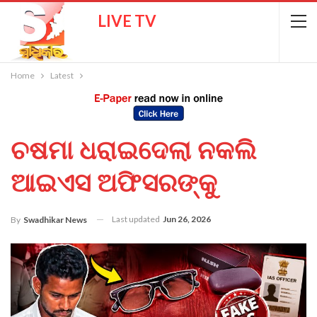
LIVE TV
Home
Latest
ଚଷମା ଧରାଇଦେଲା ନକଲି
ଆଇଏସ ଅଫିସରଙ୍କୁ
Last updated
Jun 26, 2026
By
Swadhikar News