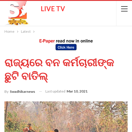
LIVE TV
Home
Latest
ରାଜ୍ୟରେ ବନ କର୍ମଚାରୀଙ୍କ
ଛୁଟି ବାତିଲ୍
Last updated
Mar 10, 2021
By
Swadhikarnews