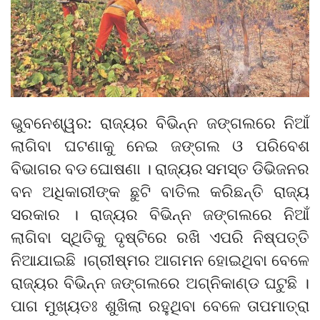
ଭୁବନେଶ୍ୱର: ରାଜ୍ୟର ବିଭିନ୍ନ ଜଙ୍ଗଲରେ ନିଆଁ
ଲାଗିବା ଘଟଣାକୁ ନେଇ ଜଙ୍ଗଲ ଓ ପରିବେଶ
ବିଭାଗର ବଡ ଘୋଷଣା । ରାଜ୍ୟର ସମସ୍ତ ଡିଭିଜନର
ବନ ଅଧିକାରୀଙ୍କ ଛୁଟି ବାତିଲ କରିଛନ୍ତି ରାଜ୍ୟ
ସରକାର । ରାଜ୍ୟର ବିଭିନ୍ନ ଜଙ୍ଗଲରେ ନିଆଁ
ଲାଗିବା ସ୍ଥିତିକୁ ଦୃଷ୍ଟିରେ ରଖି ଏପରି ନିଷ୍ପତ୍ତି
ନିଆଯାଇଛି ।ଗ୍ରୀଷ୍ମର ଆଗମନ ହୋଇଥିବା ବେଳେ
ରାଜ୍ୟର ବିଭିନ୍ନ ଜଙ୍ଗଲରେ ଅଗ୍ନିକାଣ୍ଡ ଘଟୁଛି ।
ପାଗ ମୁଖ୍ୟତଃ ଶୁଖିଲା ରହୁଥିବା ବେଳେ ତାପମାତ୍ରା