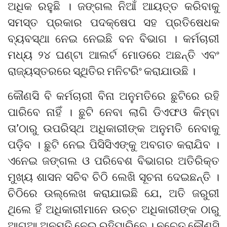
ଅଧିକ ରହୁଛି । ଜଙ୍ଗଲ ନିଆଁ ଆୟତ୍ତ କରିବାକୁ
ସମସ୍ତ ପ୍ରକାର ପଦକ୍ଷେପ ସହ ପ୍ରତିଷେଧକ
ବ୍ୟବସ୍ଥା ନେଇ ନେଇଛି ବନ ବିଭାଗ । କର୍ମଚାରୀ
ମଧ୍ୟ ୨୪ ଘଣ୍ଟା ଆଲର୍ଟ ମୋଡରେ ଅଛନ୍ତି ଏବଂ
ରାଜ୍ୟସ୍ତରରେ ସ୍ଥିତିର ମନିଟରିଂ କରାଯାଉଛି ।
କୌଣସି ବି କର୍ମଚାରୀ ବିନା ଅନୁମତିରେ ଛୁଟିରେ ରହି
ପାରିବେ ନାହିଁ । ଛୁଟି ନେବା ଲାଗି ଡିଏଫଓ କିମ୍ବା
ତା’ଠାରୁ ଉପରିସ୍ଥ ଅଧିକାରୀଙ୍କ ଅନୁମତି ନେବାକୁ
ପଡ଼ିବ । ଛୁଟି ନେଇ ପିସିସିଏଙ୍କୁ ଅବଗତ କରାଯିବ ।
ଏନେଇ ଜଙ୍ଗଲ ଓ ପରିବେଶ ବିଭାଗର ଅତିରିକ୍ତ
ମୁଖ୍ୟ ଶାସନ ସଚିବ ଚିଠି ଲେଖି ସୂଚନା ଦେଇଛନ୍ତି ।
ଚିଠିରେ ଉଲ୍ଲେଖ କରାଯାଇଛି ଯେ, ଅତି ଜରୁରୀ
ଥିଲେ ହିଁ ଅଧିକାରୀମାନେ ଉଚ୍ଚ ଅଧିକାରୀଙ୍କ ଠାରୁ
ଆଗୁଆ ଅନୁମତି ନେଇ ରହିପାରିବେ । ନଚେତ୍ କୌଣସି