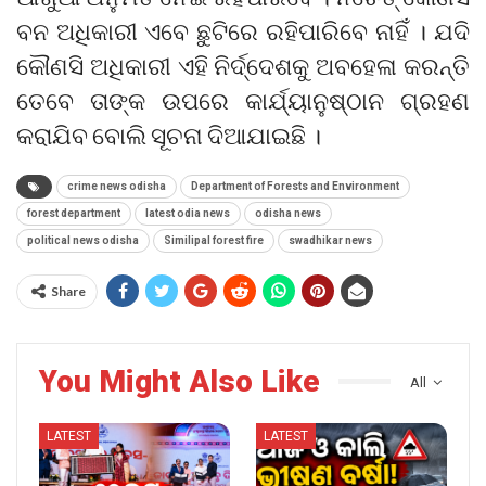
ବନ ଅଧିକାରୀ ଏବେ ଛୁଟିରେ ରହିପାରିବେ ନାହିଁ । ଯଦି
କୌଣସି ଅଧିକାରୀ ଏହି ନିର୍ଦ୍ଦେଶକୁ ଅବହେଳା କରନ୍ତି
ତେବେ ତାଙ୍କ ଉପରେ କାର୍ଯ୍ୟାନୁଷ୍ଠାନ ଗ୍ରହଣ
କରାଯିବ ବୋଲି ସୂଚନା ଦିଆଯାଇଛି ।
crime news odisha
Department of Forests and Environment
forest department
latest odia news
odisha news
political news odisha
Similipal forest fire
swadhikar news
Share
You Might Also Like
All
LATEST
LATEST