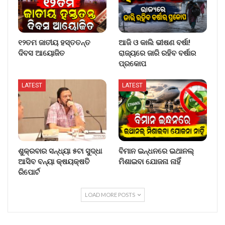
୧୨ତମ ଜାତୀୟ ହସ୍ତତନ୍ତ
ଆଜି ଓ କାଲି ଭୀଷଣ ବର୍ଷା!
ଦିବସ ଆୟୋଜିତ
ରାଜ୍ୟରେ ଜାରି ରହିବ ବର୍ଷାର
ପ୍ରକୋପ
LATEST
LATEST
ଶୁକ୍ରବାର ସନ୍ଧ୍ୟା ୫ଟା ସୁଦ୍ଧା
ବିମାନ ଇନ୍ଧନରେ ଇଥାନଲ୍
ଆସିବ ବନ୍ୟା କ୍ଷୟକ୍ଷତି
ମିଶାଇବା ଯୋଜନା ନାହିଁ
ରିପୋର୍ଟ
LOAD MORE POSTS