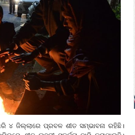
ଧରି ୪ ଜିଲ୍ଲାରେ ପ୍ରବଳ ଶୀତ ସମ୍ଭାବନା ରହିଛି।