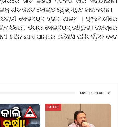
୍ଗିରରେ ଶୀତ ଲହରୀ ସତର୍କତା ଜାରି କରାଯାଇଛି।
ଲାକୁ ଶୀତ ଜନିତ କୋଲ୍ଡ ୱେଭ୍ ସ୍ଥିତି ଜାରି କରିଛି।
୩ଡିଗ୍ରୀ ସେଲସିୟସ ହ୍ରାସ ପାଇବ । ଫୁଲବାଣୀରେ
୍ଗିବାଡିରେ ୮ ଡିଗ୍ରୀ ସେଲସିୟସ୍ ରହିଥିଲା। ରାଜ୍ୟରେ
ମୀ ୫ଦିନ ଯାଏ ପାଗରେ କୌଣସି ପରିବର୍ତ୍ତନ ହେବ
More From Author
LATEST