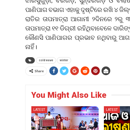
ଝାରସୁଗୁଡ଼ା, ବରଗଡ଼, ସୁନ୍ଦରଗଡ଼ ଓ ବଲାଙ
ପାଣିପାଗ ବଭାଗ ଏହାକୁ ଦୃଷ୍ଟିରେ ରଖି ୪ ଜିଲ୍
ରାତିର ତାପମାତ୍ରା ଆଗାମୀ ୨ଦିନରେ ୨ରୁ 
ତାପମାତ୍ରା ୧୧ ଡିଗ୍ରୀ ରହିଥିବାବେଳେ ଦାରିଙ
କୌଣସି ପାଣିପାଗର ପ୍ରଭାବ ନଥିବାରୁ ଆଗା
ନାହିଁ।
cold wave
winter
Share
You Might Also Like
LATEST
LATEST