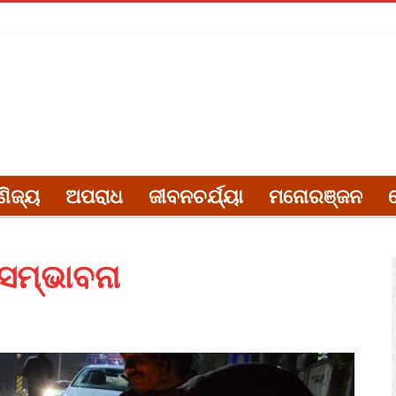
ଣିଜ୍ୟ
ଅପରାଧ
ଜୀବନଚର୍ଯ୍ୟା
ମନୋରଞ୍ଜନ
ସମ୍ଭାବନା