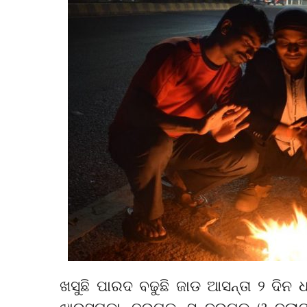
ଖସୁଛି ପାରଦ ବଢୁଛି ଜାଡ ଆସନ୍ତା ୨ ଦିନ 