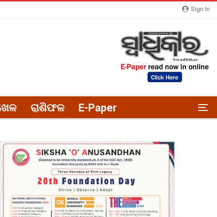
Sign In
ଖେଳ
ରାଶିଫଳ
E-Paper