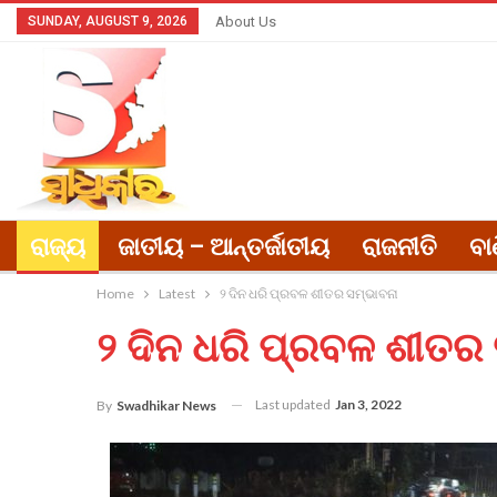
SUNDAY, AUGUST 9, 2026
About Us
ରାଜ୍ୟ
ଜାତୀୟ – ଆନ୍ତର୍ଜାତୀୟ
ରାଜନୀତି
ବା
Home
Latest
୨ ଦିନ ଧରି ପ୍ରବଳ ଶୀତର ସମ୍ଭାବନା
୨ ଦିନ ଧରି ପ୍ରବଳ ଶୀତର 
Last updated
Jan 3, 2022
By
Swadhikar News